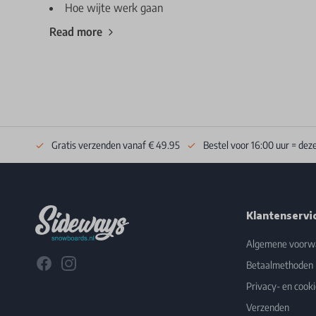
Hoe wijte werk gaan
Read more
Gratis verzenden vanaf € 49.95
Bestel voor 16:00 uur = dez
Footer
Klantenservi
Algemene voorw
Facebook
Instagram
Betaalmethoden
Privacy- en cooki
Verzenden