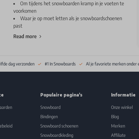
Om tijdens het snowboarden kramp in je voeten te
voorkomen
Waar je op moet letten als je snowboardschoenen
past
Read more
elfde dag verzonden
#1 In Snowboards
Al je favoriete merken onder 
ce
Populaire pagina's
Informatie
aarden
Snowboard
Onze winkel
Bindingen
Blog
ebeleid
Snowboard schoenen
Merken
Snowboardkleding
Affiliate