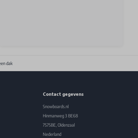
een dak
Contact gegevens
Snowboards.nl
Hinmanweg 3 BE68
7575BE, Oldenzaal
Nederland