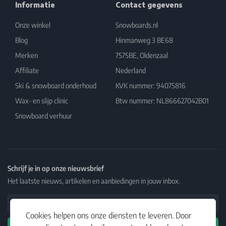
Informatie
Contact gegevens
Onze winkel
Snowboards.nl
Blog
Hinmanweg 3 BE68
Merken
7575BE, Oldenzaal
Affiliate
Nederland
Ski & snowboard onderhoud
KVK nummer: 94075816
Wax- en slijp clinic
Btw nummer: NL866627042B01
Snowboard verhuur
Schrijf je in op onze nieuwsbrief
Het laatste nieuws, artikelen en aanbiedingen in jouw inbox.
Email Address
Cookies helpen ons onze diensten te leveren. Door