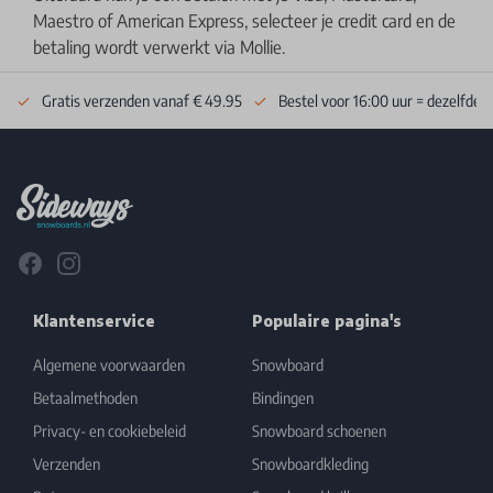
Maestro of American Express, selecteer je credit card en de
betaling wordt verwerkt via Mollie.
Gratis verzenden vanaf € 49.95
Bestel voor 16:00 uur = dezelfde 
Footer
Facebook
Instagram
Klantenservice
Populaire pagina's
Algemene voorwaarden
Snowboard
Betaalmethoden
Bindingen
Privacy- en cookiebeleid
Snowboard schoenen
Verzenden
Snowboardkleding