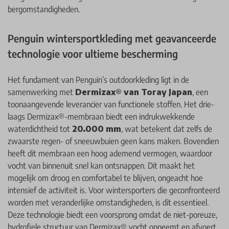
bergomstandigheden.
Penguin wintersportkleding met geavanceerde
technologie voor ultieme bescherming
Het fundament van Penguin’s outdoorkleding ligt in de
samenwerking met
Dermizax® van Toray Japan
, een
toonaangevende leverancier van functionele stoffen. Het drie-
laags Dermizax®-membraan biedt een indrukwekkende
waterdichtheid tot
20.000 mm
, wat betekent dat zelfs de
zwaarste regen- of sneeuwbuien geen kans maken. Bovendien
heeft dit membraan een hoog ademend vermogen, waardoor
vocht van binnenuit snel kan ontsnappen. Dit maakt het
mogelijk om droog en comfortabel te blijven, ongeacht hoe
intensief de activiteit is. Voor wintersporters die geconfronteerd
worden met veranderlijke omstandigheden, is dit essentieel.
Deze technologie biedt een voorsprong omdat de niet-poreuze,
hydrofiele structuur van Dermizax® vocht opneemt en afvoert