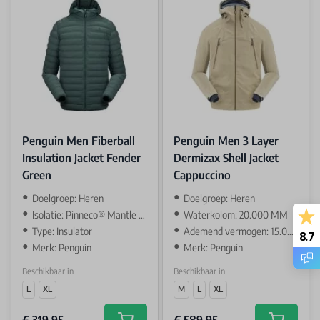
Penguin Men Fiberball
Penguin Men 3 Layer
Insulation Jacket Fender
Dermizax Shell Jacket
Green
Cappuccino
Doelgroep: Heren
Doelgroep: Heren
Isolatie: Pinneco® Mantle SS 80gsm
Waterkolom: 20.000 MM
Type: Insulator
Ademend vermogen: 15.000 GR
8.7
Merk: Penguin
Merk: Penguin
Beschikbaar in
Beschikbaar in
L
XL
M
L
XL