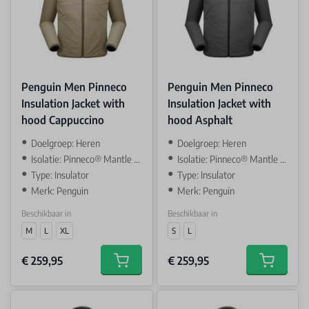
Penguin Men Pinneco
Penguin Men Pinneco
Insulation Jacket with
Insulation Jacket with
hood Cappuccino
hood Asphalt
Doelgroep: Heren
Doelgroep: Heren
Isolatie: Pinneco® Mantle SS 80gsm
Isolatie: Pinneco® Mantle SS 80gsm
Type: Insulator
Type: Insulator
Merk: Penguin
Merk: Penguin
Beschikbaar in
Beschikbaar in
M
L
XL
S
L
€ 259,95
€ 259,95
Add to cart
Add to car