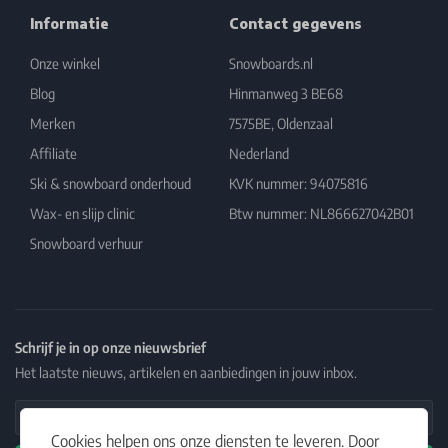
Informatie
Contact gegevens
Onze winkel
Snowboards.nl
Blog
Hinmanweg 3 BE68
Merken
7575BE, Oldenzaal
Affiliate
Nederland
Ski & snowboard onderhoud
KVK nummer: 94075816
Wax- en slijp clinic
Btw nummer: NL866627042B01
Snowboard verhuur
Schrijf je in op onze nieuwsbrief
Het laatste nieuws, artikelen en aanbiedingen in jouw inbox.
Email Address
Cookies helpen ons onze diensten te leveren. Door