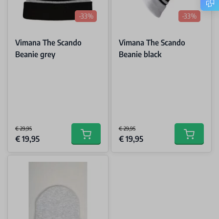
-33%
-33%
Vimana The Scando
Vimana The Scando
Beanie grey
Beanie black
€ 29,95
€ 29,95
Special Price
Special Price
€ 19,95
€ 19,95
Add to cart
Add to car