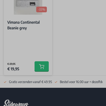
-33%
Vimana Continental
Beanie grey
€ 29,95
Special Price
€ 19,95
Add to cart
Gratis verzenden vanaf € 49.95
Bestel voor 16:00 uur = dezelfde 
Footer