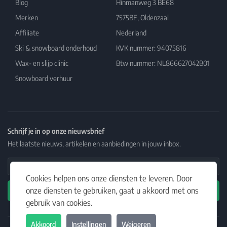
Blog
Hinmanweg 3 BE68
Merken
7575BE, Oldenzaal
Affiliate
Nederland
Ski & snowboard onderhoud
KVK nummer: 94075816
Wax- en slijp clinic
Btw nummer: NL866627042B01
Snowboard verhuur
Schrijf je in op onze nieuwsbrief
Het laatste nieuws, artikelen en aanbiedingen in jouw inbox.
Email Address
Cookies helpen ons onze diensten te leveren. Door
onze diensten te gebruiken, gaat u akkoord met ons
Abonneren
gebruik van cookies.
Akkoord
Instellingen
Weigeren