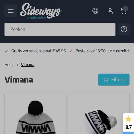
Cart
Cont
Skip to Content
Gratis verzenden vanaf € 49.95
Bestel voor 16:00 uur = dezelfde 
Home
Vimana
Vimana
Filters
8.7