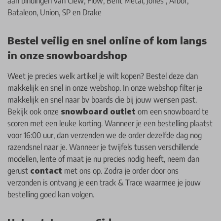
aan bindingen van
Clew
,
Flow
,
Bent Metal
,
Jones
,
Arbor
,
Bataleon
,
Union
,
SP
en
Drake
Bestel veilig en snel online of kom langs
in onze snowboardshop
Weet je precies welk artikel je wilt kopen? Bestel deze dan
makkelijk en snel in onze webshop. In onze webshop filter je
makkelijk en snel naar bv boards die bij jouw wensen past.
Bekijk ook onze
snowboard outlet
om een snowboard te
scoren met een leuke korting. Wanneer je een bestelling plaatst
voor 16:00 uur, dan verzenden we de order dezelfde dag nog
razendsnel naar je. Wanneer je twijfels tussen verschillende
modellen, lente of maat je nu precies nodig heeft, neem dan
gerust
contact
met ons op. Zodra je order door ons
verzonden is ontvang je een track & Trace waarmee je jouw
bestelling goed kan volgen.