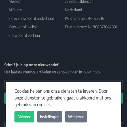
Merken
7575BE, Oldenzaal
Affiliate
Nederland
Ski & snowboard onderhoud
KVK nummer: 94075816
Wax- en slijp clinic
Btw nummer: NL866627042B01
Snowboard verhuur
Schrijf je in op onze nieuwsbrief
Het laatste nieuws, artikelen en aanbiedingen in jouw inbox.
Email Address
Cookies helpen ons onze diensten te leveren. Door
onze diensten te gebruiken, gaat u akkoord met ons
Abonneren
gebruik van cookies.
Akkoord
Instellingen
Weigeren