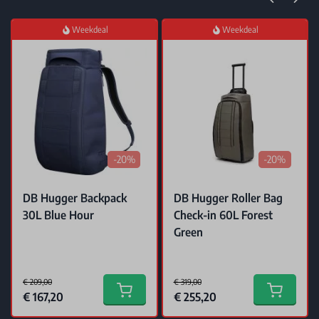
Weekdeal
Weekdeal
-20%
-20%
DB Hugger Backpack
DB Hugger Roller Bag
30L Blue Hour
Check-in 60L Forest
Green
€ 209,00
€ 319,00
Special Price
Special Price
€ 167,20
€ 255,20
Add to cart
Add to car