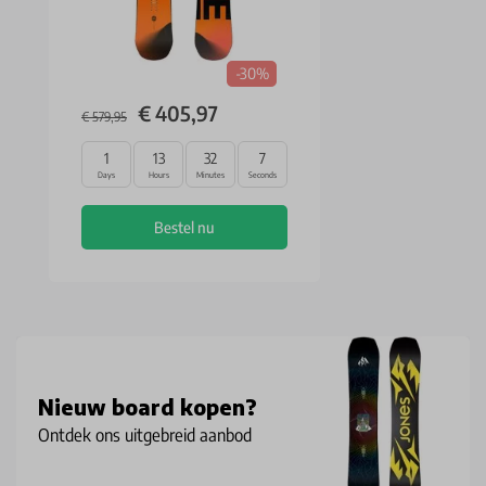
-30%
€ 405,97
€ 579,95
1
13
32
7
Days
Hours
Minutes
Seconds
Bestel nu
Nieuw board kopen?
Ontdek ons uitgebreid aanbod