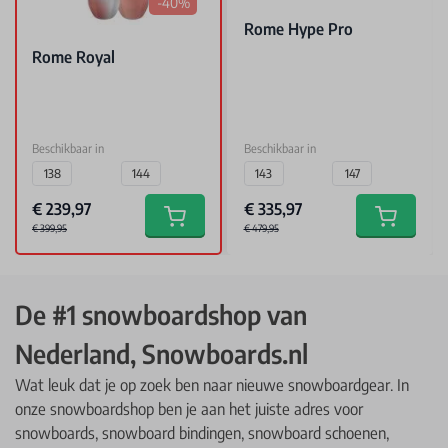
-40%
Rome Hype Pro
Rome Royal
Beschikbaar in
Beschikbaar in
138
144
150
143
147
€ 239,97
€ 335,97
Add to cart
Add to car
€ 399,95
€ 479,95
De #1 snowboardshop van
Nederland, Snowboards.nl
Wat leuk dat je op zoek ben naar nieuwe snowboardgear. In
onze snowboardshop ben je aan het juiste adres voor
snowboards
,
snowboard bindingen
,
snowboard schoenen
,