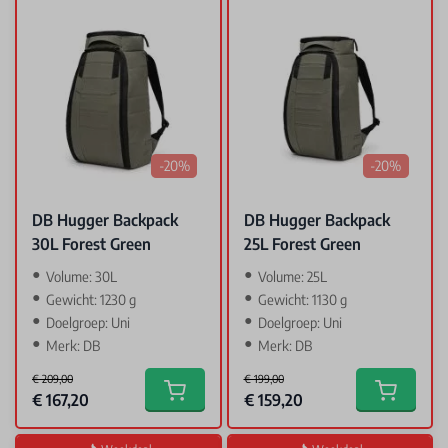
-20%
-20%
DB Hugger Backpack
DB Hugger Backpack
30L Forest Green
25L Forest Green
Volume: 30L
Volume: 25L
Gewicht: 1230 g
Gewicht: 1130 g
Doelgroep: Uni
Doelgroep: Uni
Merk: DB
Merk: DB
€ 209,00
€ 199,00
Special Price
Special Price
€ 167,20
€ 159,20
Add to cart
Add to car