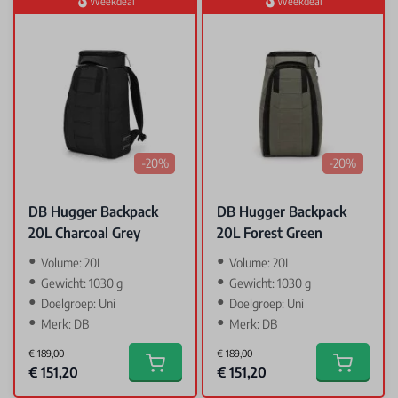
Weekdeal
Weekdeal
-20%
-20%
DB Hugger Backpack
DB Hugger Backpack
20L Charcoal Grey
20L Forest Green
Volume: 20L
Volume: 20L
Gewicht: 1030 g
Gewicht: 1030 g
Doelgroep: Uni
Doelgroep: Uni
Merk: DB
Merk: DB
€ 189,00
€ 189,00
Special Price
Special Price
€ 151,20
€ 151,20
Add to cart
Add to car