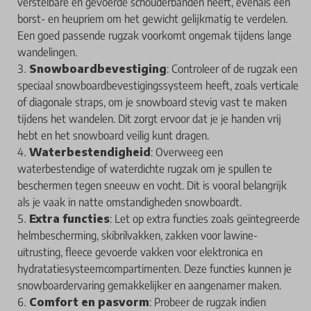
verstelbare en gevoerde schouderbanden heeft, evenals een
borst- en heupriem om het gewicht gelijkmatig te verdelen.
Een goed passende rugzak voorkomt ongemak tijdens lange
wandelingen.
Snowboardbevestiging
: Controleer of de rugzak een
speciaal snowboardbevestigingssysteem heeft, zoals verticale
of diagonale straps, om je snowboard stevig vast te maken
tijdens het wandelen. Dit zorgt ervoor dat je je handen vrij
hebt en het snowboard veilig kunt dragen.
Waterbestendigheid
: Overweeg een
waterbestendige of waterdichte rugzak om je spullen te
beschermen tegen sneeuw en vocht. Dit is vooral belangrijk
als je vaak in natte omstandigheden snowboardt.
Extra functies
: Let op extra functies zoals geïntegreerde
helmbescherming, skibrilvakken, zakken voor lawine-
uitrusting, fleece gevoerde vakken voor elektronica en
hydratatiesysteemcompartimenten. Deze functies kunnen je
snowboardervaring gemakkelijker en aangenamer maken.
Comfort en pasvorm
: Probeer de rugzak indien