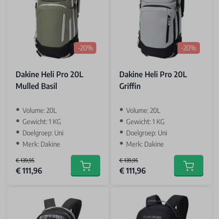
-20%
-20%
Dakine Heli Pro 20L
Dakine Heli Pro 20L
Mulled Basil
Griffin
Volume: 20L
Volume: 20L
Gewicht: 1 KG
Gewicht: 1 KG
Doelgroep: Uni
Doelgroep: Uni
Merk: Dakine
Merk: Dakine
€ 139,95
€ 139,95
Special Price
Special Price
€ 111,96
€ 111,96
Add to cart
Add to car