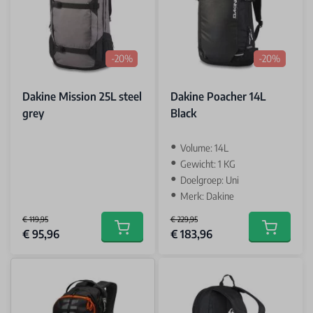
-20%
-20%
Dakine Mission 25L steel
Dakine Poacher 14L
grey
Black
Volume: 14L
Gewicht: 1 KG
Doelgroep: Uni
Merk: Dakine
€ 119,95
€ 229,95
Special Price
Special Price
€ 95,96
€ 183,96
Add to cart
Add to car