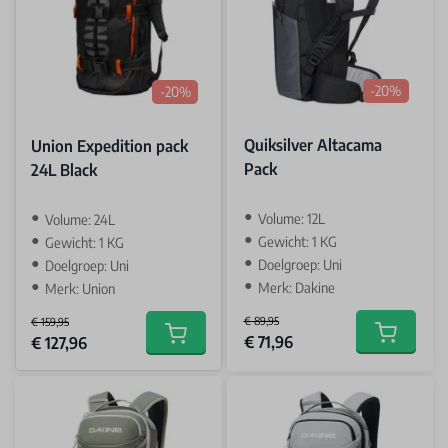
-20%
-20%
Quiksilver Altacama
Union Expedition pack
Pack
24L Black
Volume: 12L
Volume: 24L
Gewicht: 1 KG
Gewicht: 1 KG
Doelgroep: Uni
Doelgroep: Uni
Merk: Dakine
Merk: Union
€ 89,95
€ 159,95
Special Price
Special Price
€ 71,96
Add to car
€ 127,96
Add to cart