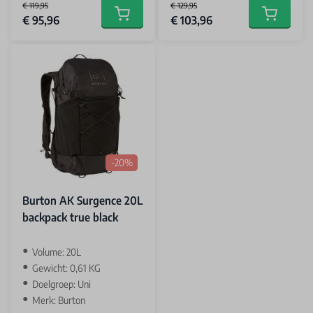
€ 119,95
€ 129,95
Special Price
Special Price
€ 95,96
€ 103,96
Add to cart
Add to car
-20%
Burton AK Surgence 20L
backpack true black
Volume: 20L
Gewicht: 0,61 KG
Doelgroep: Uni
Merk: Burton