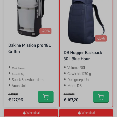
-20%
-20%
Dakine Mission pro 18L
Griffin
DB Hugger Backpack
30L Blue Hour
Volume: 30L
‌Merk: Dakine
Gewicht: 1230 g
Gewicht: 1kg
Soort: Snowboard tas
Doelgroep: Uni
Voor: Uni
Merk: DB
€ 159,95
€ 209,00
Special Price
Special Price
€ 127,96
€ 167,20
Add to cart
Add to car
Weekdeal
Weekdeal