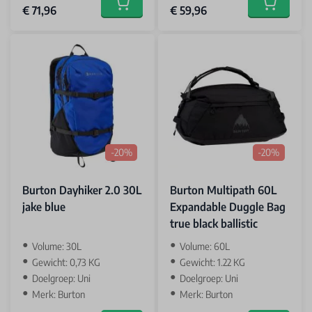
Special Price
Special Price
€ 71,96
€ 59,96
Add to cart
Add to car
-20%
-20%
Burton Dayhiker 2.0 30L
Burton Multipath 60L
jake blue
Expandable Duggle Bag
true black ballistic
Volume: 30L
Volume: 60L
Gewicht: 0,73 KG
Gewicht: 1.22 KG
Doelgroep: Uni
Doelgroep: Uni
Merk: Burton
Merk: Burton