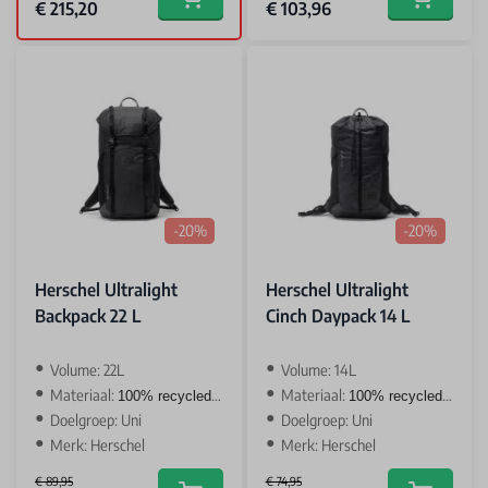
Special Price
Special Price
€ 215,20
€ 103,96
Add to cart
Add to car
-20%
-20%
Herschel Ultralight
Herschel Ultralight
Backpack 22 L
Cinch Daypack 14 L
Volume: 22L
Volume: 14L
Materiaal:
Materiaal:
100% recycled polyester
100% recycled polyester
Doelgroep: Uni
Doelgroep: Uni
Merk: Herschel
Merk: Herschel
€ 89,95
€ 74,95