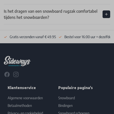
Is het dragen van een snowboard rugzak comfortabel
tijdens het snowboarden?
Gratis verzenden vanaf € 49.95
Bestel voor 16:00 uur = dezelfde 
Footer
Facebook
Instagram
Klantenservice
Populaire pagina's
Algemene voorwaarden
Snowboard
Betaalmethoden
Bindingen
Privacy- en cookiebeleid
Snowboard schoenen