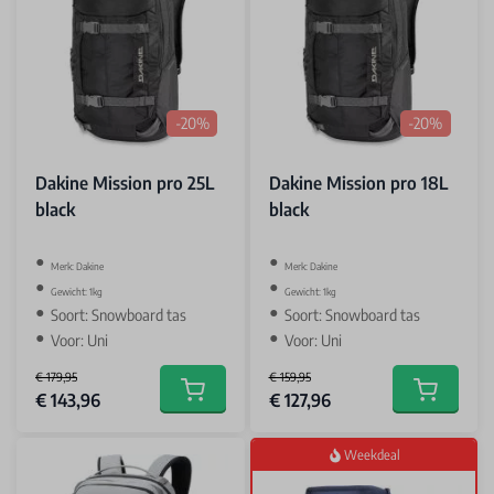
-20%
-20%
Dakine Mission pro 25L
Dakine Mission pro 18L
black
black
‌Merk: Dakine
‌Merk: Dakine
Gewicht: 1kg
Gewicht: 1kg
Soort: Snowboard tas
Soort: Snowboard tas
Voor: Uni
Voor: Uni
€ 179,95
€ 159,95
Special Price
Special Price
€ 143,96
€ 127,96
Add to cart
Add to car
Weekdeal