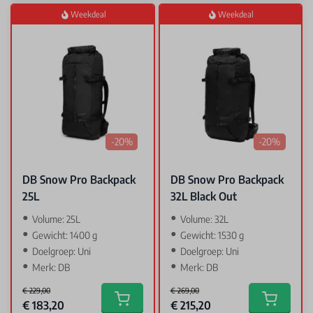
Weekdeal
Weekdeal
-20%
-20%
DB Snow Pro Backpack
DB Snow Pro Backpack
25L
32L Black Out
Volume: 25L
Volume: 32L
Gewicht: 1400 g
Gewicht: 1530 g
Doelgroep: Uni
Doelgroep: Uni
Merk: DB
Merk: DB
€ 229,00
€ 269,00
Special Price
Special Price
€ 183,20
€ 215,20
Add to cart
Add to car