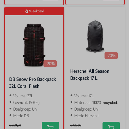
Weekdeal
-20%
-20%
Herschel All Season
Backpack 17 L
DB Snow Pro Backpack
32L Coral Flash
Volume: 32L
Volume: 17L
Gewicht: 1530 g
Materiaal:
100% recycled polyester
Doelgroep: Uni
Doelgroep: Uni
Merk: DB
Merk: Herschel
€ 269,00
€ 129,95