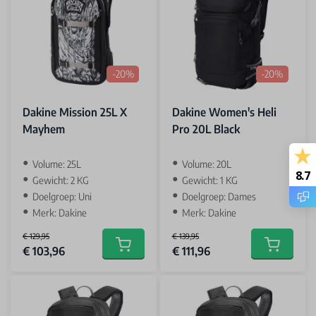
-20%
-20%
Dakine Mission 25L X
Dakine Women's Heli
Mayhem
Pro 20L Black
Volume: 25L
Volume: 20L
8.7
Gewicht: 2 KG
Gewicht: 1 KG
Doelgroep: Uni
Doelgroep: Dames
Merk: Dakine
Merk: Dakine
€ 129,95
€ 139,95
Special Price
Special Price
€ 103,96
€ 111,96
Add to cart
Add to car