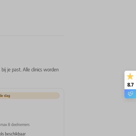
bij je past. Alle clinics worden
8.7
de slag
• max 8 deelnemers
ols beschikbaar