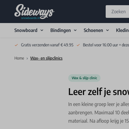
Snowboard
Bindingen
Schoenen
Kledi
Skip to Content
Gratis verzenden vanaf € 49.95
Bestel voor 16:00 uur = dez
Home
Wax- en slijpclinics
Wax & slijp clinic
Leer zelf je sn
In een kleine groep leer je al
aanbrengen. Maximaal 10 deel
materiaal. Na afloop krijg je 