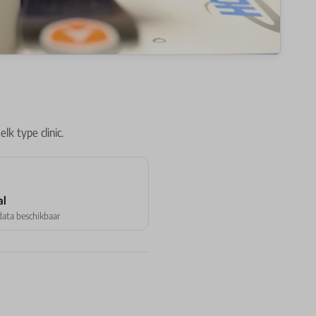
lk type clinic.
al
ata beschikbaar