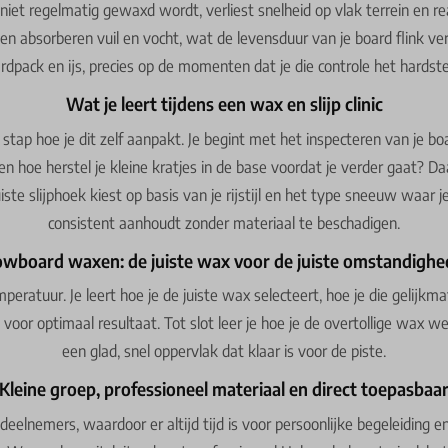
niet regelmatig gewaxd wordt, verliest snelheid op vlak terrein en re
en absorberen vuil en vocht, wat de levensduur van je board flink ver
ardpack en ijs, precies op de momenten dat je die controle het hardst
Wat je leert tijdens een wax en slijp clinic
or stap hoe je dit zelf aanpakt. Je begint met het inspecteren van je 
n hoe herstel je kleine kratjes in de base voordat je verder gaat? Da
uiste slijphoek kiest op basis van je rijstijl en het type sneeuw waar je
consistent aanhoudt zonder materiaal te beschadigen.
wboard waxen: de juiste wax voor de juiste omstandigh
peratuur. Je leert hoe je de juiste wax selecteert, hoe je die gelijkma
n voor optimaal resultaat. Tot slot leer je hoe je de overtollige wax w
een glad, snel oppervlak dat klaar is voor de piste.
Kleine groep, professioneel materiaal en direct toepasbaa
eelnemers, waardoor er altijd tijd is voor persoonlijke begeleiding e