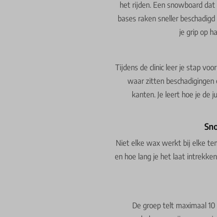
het rijden. Een snowboard dat 
bases raken sneller beschadigd 
je grip op h
Tijdens de clinic leer je stap vo
waar zitten beschadigingen e
kanten. Je leert hoe je de j
Sno
Niet elke wax werkt bij elke tem
en hoe lang je het laat intrekke
De groep telt maximaal 10 d