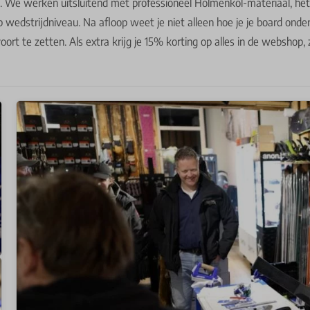
 We werken uitsluitend met professioneel Holmenkol-materiaal, het
p wedstrijdniveau. Na afloop weet je niet alleen hoe je je board ond
voort te zetten. Als extra krijg je 15% korting op alles in de webshop, 