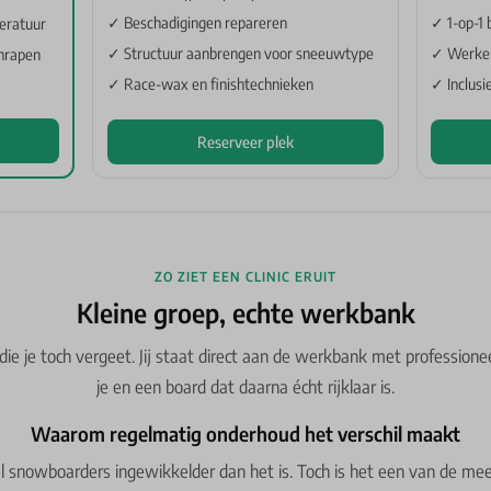
✓ Beschadigingen repareren
✓ 1-op-1 
eratuur
✓ Structuur aanbrengen voor sneeuwtype
✓ Werken
hrapen
✓ Race-wax en finishtechnieken
✓ Inclusi
Reserveer plek
ZO ZIET EEN CLINIC ERUIT
Kleine groep, echte werkbank
e je toch vergeet. Jij staat direct aan de werkbank met professionee
je en een board dat daarna écht rijklaar is.
Waarom regelmatig onderhoud het verschil maakt
l snowboarders ingewikkelder dan het is. Toch is het een van de me