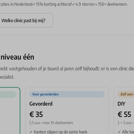
caties in Nederland
✓15% korting achteraf
✓4.9 sterren • 750+ deelnemers
Welke clinic past bij mij?
k niveau één
bt vastgehouden of je board al jaren zelf bijhoudt: er is een clinic die 
cialist.
Voor gevorderden
Zelf aan 
Gevorderd
DIY
€ 35
€ 55
2,5 uur • max 10 deelnemers
2 + 3 uur 
✓ Kanten slijpen op de juiste hoek
✓ Alle to