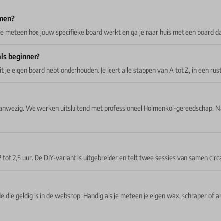
emen?
 je meteen hoe jouw specifieke board werkt en ga je naar huis met een board dat 
 als beginner?
ooit je eigen board hebt onderhouden. Je leert alle stappen van A tot Z, in een r
 aanwezig. We werken uitsluitend met professioneel Holmenkol-gereedschap. Na 
 tot 2,5 uur. De DIY-variant is uitgebreider en telt twee sessies van samen circa
e die geldig is in de webshop. Handig als je meteen je eigen wax, schraper of