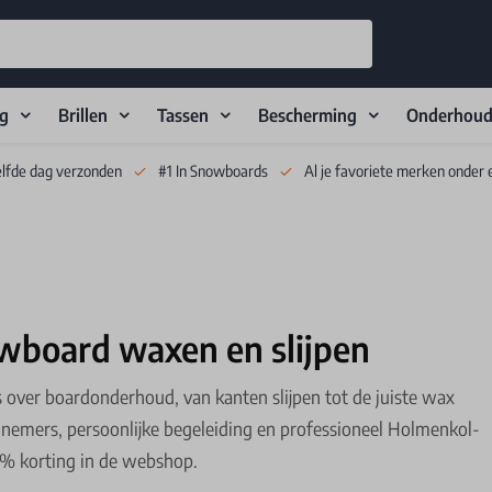
ng
Brillen
Tassen
Bescherming
Onderhou
elfde dag verzonden
#1 In Snowboards
Al je favoriete merken onder 
owboard waxen en slijpen
les over boardonderhoud, van kanten slijpen tot de juiste wax
nemers, persoonlijke begeleiding en professioneel Holmenkol-
15% korting in de webshop.