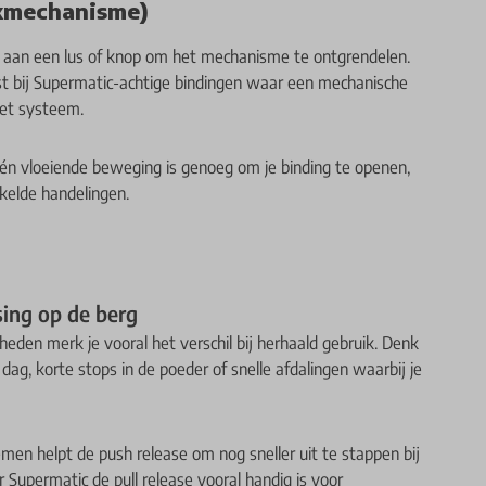
ekmechanisme)
 je aan een lus of knop om het mechanisme te ontgrendelen.
t bij Supermatic-achtige bindingen waar een mechanische
het systeem.
 één vloeiende beweging is genoeg om je binding te openen,
kelde handelingen.
sing op de berg
heden merk je vooral het verschil bij herhaald gebruik. Denk
n dag, korte stops in de poeder of snelle afdalingen waarbij je
.
men helpt de push release om nog sneller uit te stappen bij
ker Supermatic de pull release vooral handig is voor