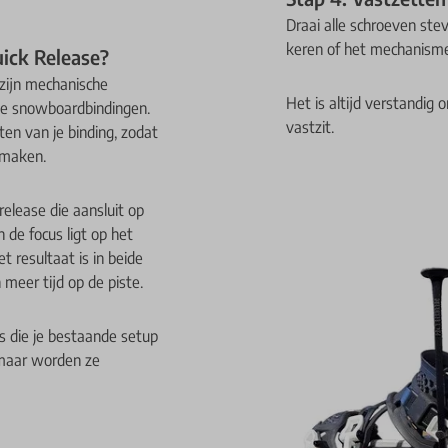
Draai alle schroeven ste
keren of het mechanisme
uick Release?
zijn mechanische
Het is altijd verstandig
de snowboardbindingen.
vastzit.
en van je binding, zodat
smaken.
elease die aansluit op
n de focus ligt op het
 resultaat is in beide
 meer tijd op de piste.
s die je bestaande setup
 maar worden ze