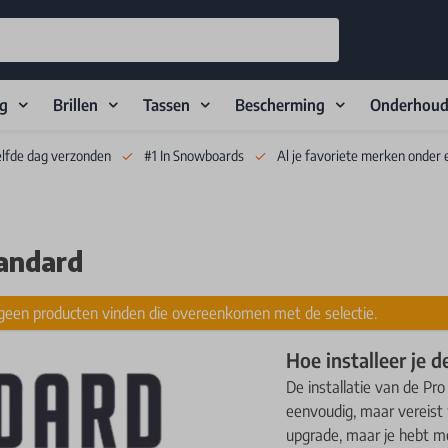
ng
Brillen
Tassen
Bescherming
Onderhou
elfde dag verzonden
#1 In Snowboards
Al je favoriete merken onder 
andard
een producten vinden die overeenkomen met de selectie.
Hoe installeer je 
De installatie van de Pro
eenvoudig, maar vereist
upgrade, maar je hebt me