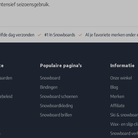
ntensief seizoensgebruik.
elfde dag verzonden
#1 In Snowboards
Al je favoriete merken onder 
ce
Populaire pagina's
Informatie
aarden
Snowboard
Onze winkel
Bindingen
Blog
ebeleid
Snowboard schoenen
Merken
Snowboardkleding
Affiliate
Snowboard brillen
Ski & snowboa
Wax- en slijp cli
n
Snowboard ver