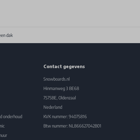
een dak
Contact gegevens
Snowboards.nl
Hinmanweg 3 BE68
7575BE, Oldenzaal
Nederland
rd onderhoud
KVK nummer: 94075816
nic
Btw nummer: NL866627042B01
huur