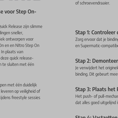
of schroevendraaier.
se voor Step On-
uick Release zijn slimme
Stap 1: Controleer 
ngen sneller,
ifiek ontworpen voor
Zorg ervoor dat je bind
On en en NItro Step On
en Supermatic-compatibel
 In plaats van
 deze quick release-
Stap 2: Demonteer
n te sluiten met één
Je verwijdert het origin
binding. Dit gebeurt mee
pen met één duidelijk
Stap 3: Plaats het
 leveren op veiligheid of
Het push- of pull-mecha
ijdens freestyle sessies
dat alles goed uitgelijnd i
Stap 4: Vastzetten