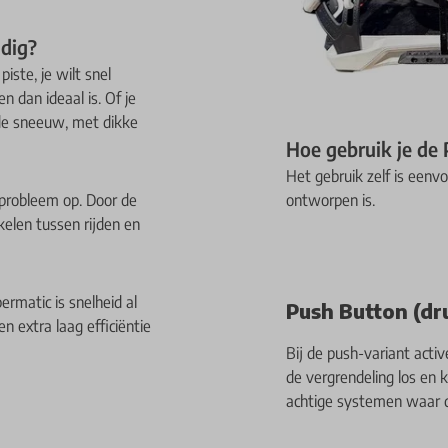
dig?
ste, je wilt snel
 dan ideaal is. Of je
ude sneeuw, met dikke
Hoe gebruik je de 
Het gebruik zelf is eenvo
probleem op. Door de
ontworpen is.
kelen tussen rijden en
rmatic is snelheid al
Push Button (d
n extra laag efficiëntie
Bij de push-variant acti
de vergrendeling los en 
achtige systemen waar di