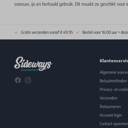
sneeuw, ijs en herhaald gebruik. Dit maakt ze geschikt voor i
Gratis verzenden vanaf € 49.95
Bestel voor 16:00 uur = dez
Footer
Klantenservi
Algemene voorw
Facebook
Instagram
Betaalmethoden
Privacy- en cooki
Verzenden
Retourneren
Account login
Contact opneme