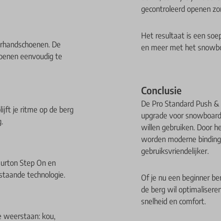
gecontroleerd openen zon
Het resultaat is een soe
terhandschoenen. De
en meer met het snowbo
hoenen eenvoudig te
Conclusie
De Pro Standard Push & 
ijft je ritme op de berg
upgrade voor snowboarder
.
willen gebruiken. Door h
worden moderne binding
gebruiksvriendelijker.
Burton Step On en
staande technologie.
Of je nu een beginner be
de berg wil optimalisere
snelheid en comfort.
 weerstaan: kou,