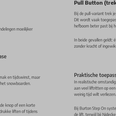
Pull Button (tr
Bij de pull-variant trek
Dit wordt vaak toegepas
hefboom beter past bij 
delingen moeilijker
In beide gevallen geldt:
zonder kracht of ingewik
ase
Praktische toepas
mak en tijdswinst, maar
In realistische omstandig
ns het snowboarden.
aan veel liftritten op ee
weinig tijd wilt verliezen
 de knop of een korte
Bij Burton Step On syste
drukke liften of tijdens
de lift, terwijl bij Nidec