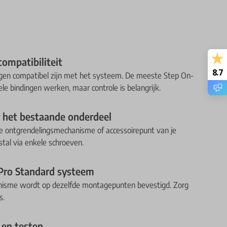
compatibiliteit
8.7
ingen compatibel zijn met het systeem. De meeste Step On-
e bindingen werken, maar controle is belangrijk.
 het bestaande onderdeel
ele ontgrendelingsmechanisme of accessoirepunt van je
stal via enkele schroeven.
 Pro Standard systeem
nisme wordt op dezelfde montagepunten bevestigd. Zorg
s.
 en testen