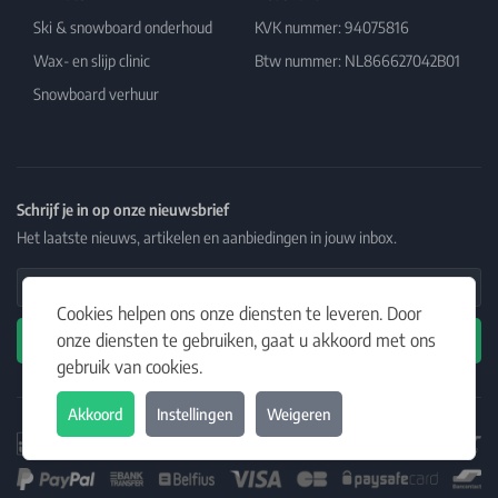
Ski & snowboard onderhoud
KVK nummer: 94075816
Wax- en slijp clinic
Btw nummer: NL866627042B01
Snowboard verhuur
Schrijf je in op onze nieuwsbrief
Het laatste nieuws, artikelen en aanbiedingen in jouw inbox.
Email Address
Cookies helpen ons onze diensten te leveren. Door
onze diensten te gebruiken, gaat u akkoord met ons
Abonneren
gebruik van cookies.
Akkoord
Instellingen
Weigeren