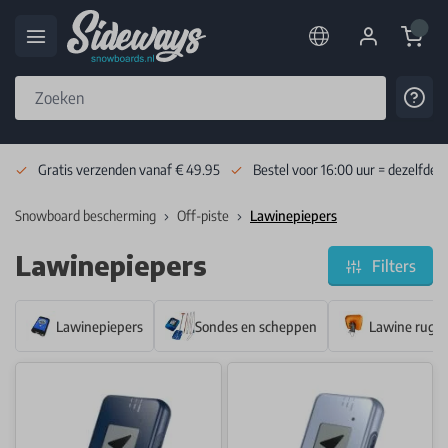
Cart
Cont
Skip to Content
Gratis verzenden vanaf € 49.95
Bestel voor 16:00 uur = dezelfde 
Snowboard bescherming
Off-piste
Lawinepiepers
Lawinepiepers
Filters
Lawinepiepers
Sondes en scheppen
Lawine rugz