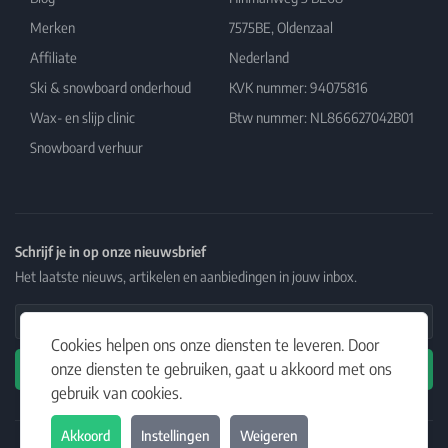
Merken
7575BE, Oldenzaal
Affiliate
Nederland
Ski & snowboard onderhoud
KVK nummer: 94075816
Wax- en slijp clinic
Btw nummer: NL866627042B01
Snowboard verhuur
Schrijf je in op onze nieuwsbrief
Het laatste nieuws, artikelen en aanbiedingen in jouw inbox.
Email Address
Cookies helpen ons onze diensten te leveren. Door
onze diensten te gebruiken, gaat u akkoord met ons
Abonneren
gebruik van cookies.
Akkoord
Instellingen
Weigeren