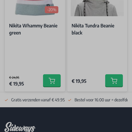
-20%
Nikita Whammy Beanie
Nikita Tundra Beanie
green
black
€ 24,95
€ 19,95
Special Price
€ 19,95
Add to cart
Add to car
Gratis verzenden vanaf € 49.95
Bestel voor 16:00 uur = dezelfde 
Footer