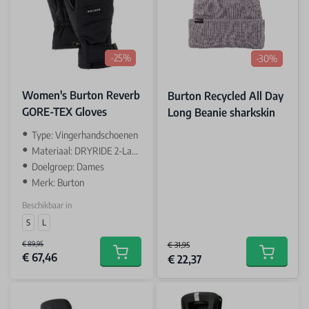
-25%
-30%
Women's Burton Reverb
Burton Recycled All Day
GORE-TEX Gloves
Long Beanie sharkskin
Type: Vingerhandschoenen
Materiaal: DRYRIDE 2-Layer Shell Fabric
Doelgroep: Dames
Merk: Burton
Beschikbaar in
S
L
€ 89,95
€ 31,95
€ 67,46
Special Price
Add to cart
€ 22,37
Add to car