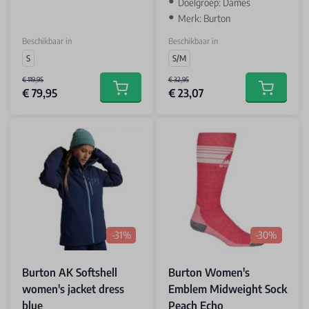
Doelgroep: Dames
Merk: Burton
Beschikbaar in
Beschikbaar in
S
S/M
€ 119,95
€ 32,95
€ 79,95
€ 23,07
Add to cart
Add to car
-31%
-30%
Burton AK Softshell
Burton Women's
women's jacket dress
Emblem Midweight Sock
blue
Peach Echo