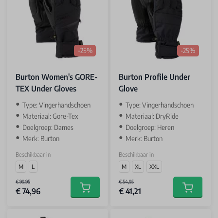
-25%
-25%
Burton Women's GORE-
Burton Profile Under
TEX Under Gloves
Glove
Type: Vingerhandschoen
Type: Vingerhandschoen
Materiaal: Gore-Tex
Materiaal: DryRide
Doelgroep: Dames
Doelgroep: Heren
Merk: Burton
Merk: Burton
Beschikbaar in
Beschikbaar in
M
L
M
XL
XXL
€ 99,95
€ 54,95
€ 74,96
€ 41,21
Add to cart
Add to car