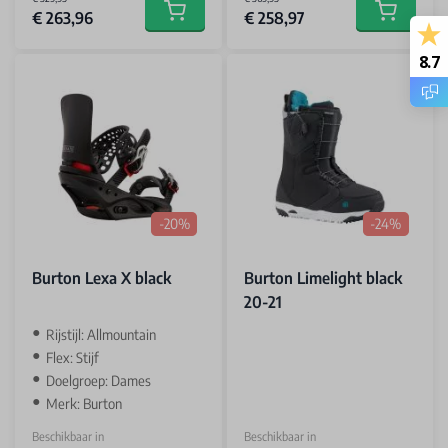
€ 263,96
€ 258,97
Add to cart
Add to car
8.7
-20%
-24%
Burton Lexa X black
Burton Limelight black
20-21
Rijstijl: Allmountain
Flex: Stijf
Doelgroep: Dames
Merk: Burton
Beschikbaar in
Beschikbaar in