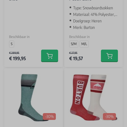
Type: Snowboardsokken
Materiaal: 41% Polyester, 29% Polyamide
Doelgroep: Heren
Merk: Burton
Beschikbaar in
Beschikbaar in
S
S/M
M/L
€ 289,95
€ 27,95
€ 199,95
€ 19,57
Add to cart
Add to car
-30%
-30%