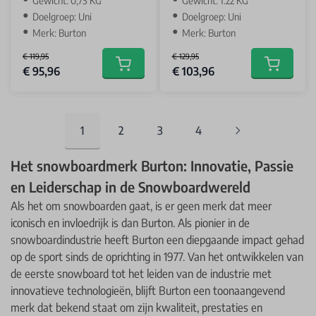
Gewicht: 0,73 KG
Gewicht: 1.22 KG
Doelgroep: Uni
Doelgroep: Uni
Merk: Burton
Merk: Burton
€ 119,95
€ 129,95
Special Price
Special Price
€ 95,96
€ 103,96
Add to cart
Add to car
1
2
3
4
You're currently reading page
Pagina
Pagina
Pagina
Het snowboardmerk Burton: Innovatie, Passie
en Leiderschap in de Snowboardwereld
Als het om snowboarden gaat, is er geen merk dat meer
iconisch en invloedrijk is dan Burton. Als pionier in de
snowboardindustrie heeft Burton een diepgaande impact gehad
op de sport sinds de oprichting in 1977. Van het ontwikkelen van
de eerste snowboard tot het leiden van de industrie met
innovatieve technologieën, blijft Burton een toonaangevend
merk dat bekend staat om zijn kwaliteit, prestaties en