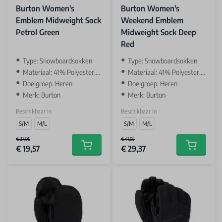
Burton Women's
Burton Women's
Emblem Midweight Sock
Weekend Emblem
Petrol Green
Midweight Sock Deep
Red
Type: Snowboardsokken
Type: Snowboardsokken
Materiaal: 41% Polyester, 29% Polyamide
Materiaal: 41% Polyester, 29% Polyamide
Doelgroep: Heren
Doelgroep: Heren
Merk: Burton
Merk: Burton
Beschikbaar in
Beschikbaar in
S/M
M/L
S/M
M/L
€ 27,95
€ 41,95
€ 19,57
€ 29,37
Add to cart
Add to car