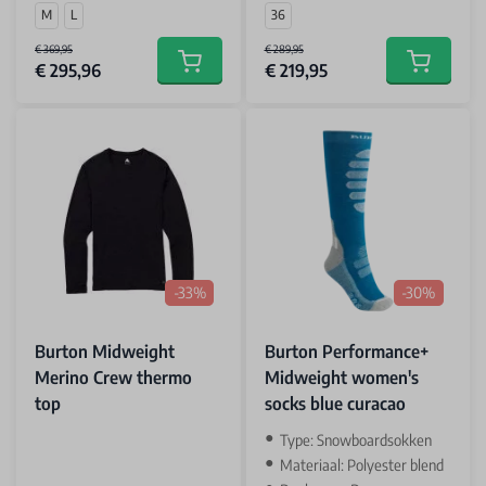
M
L
36
€ 369,95
€ 289,95
€ 295,96
€ 219,95
Add to cart
Add to car
-33%
-30%
Burton Midweight
Burton Performance+
Merino Crew thermo
Midweight women's
top
socks blue curacao
Type: Snowboardsokken
Materiaal: Polyester blend