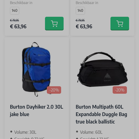
Beschikbaar in
Beschikbaar in
140
140
€ 79,95
€ 79,95
€ 63,96
€ 63,96
Add to cart
Add to car
-20%
-20%
Burton Dayhiker 2.0 30L
Burton Multipath 60L
jake blue
Expandable Duggle Bag
true black ballistic
Volume: 30L
Volume: 60L