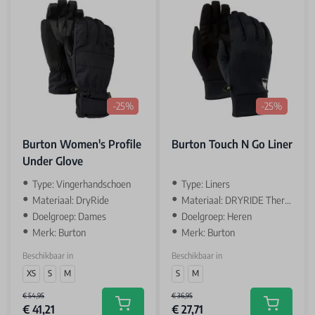
-25%
-25%
Burton Women's Profile
Burton Touch N Go Liner
Under Glove
Type: Vingerhandschoen
Type: Liners
Materiaal: DryRide
Materiaal: DRYRIDE Thermex Fleece
Doelgroep: Dames
Doelgroep: Heren
Merk: Burton
Merk: Burton
Beschikbaar in
Beschikbaar in
XS
S
M
S
M
€ 54,95
€ 36,95
€ 41,21
€ 27,71
Add to cart
Add to car