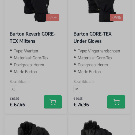
-25%
-25%
Burton Reverb GORE-
Burton GORE-TEX
TEX Mittens
Under Gloves
Type: Wanten
Type: Vingerhandschoen
Materiaal: Gore-Tex
Materiaal: Gore-Tex
Doelgroep: Heren
Doelgroep: Heren
Merk: Burton
Merk: Burton
Beschikbaar in
Beschikbaar in
XL
M
€ 89,95
€ 99,95
€ 67,46
€ 74,96
Add to cart
Add to car