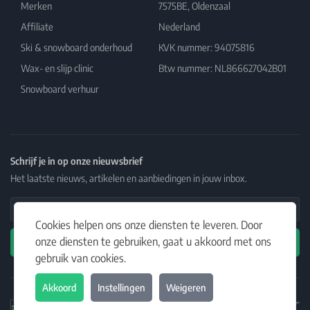
Merken
7575BE, Oldenzaal
Affiliate
Nederland
Ski & snowboard onderhoud
KVK nummer: 94075816
Wax- en slijp clinic
Btw nummer: NL866627042B01
Snowboard verhuur
Schrijf je in op onze nieuwsbrief
Het laatste nieuws, artikelen en aanbiedingen in jouw inbox.
Email Address
Cookies helpen ons onze diensten te leveren. Door
onze diensten te gebruiken, gaat u akkoord met ons
Abonneren
gebruik van cookies.
Akkoord
Instellingen
Weigeren