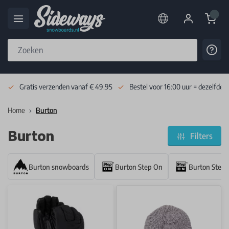
Cart
Cont
Skip to Content
Gratis verzenden vanaf € 49.95
Bestel voor 16:00 uur = dezelfde 
Home
Burton
Burton
Filters
Burton snowboards
Burton Step On
Burton Step