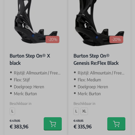
-20%
-20%
Burton Step On® X
Burton Step On®
black
Genesis Re:Flex Black
Rijstijl: Allmountain / Freeride
Rijstijl: Allmountain / Freestyle
Flex: Stijf
Flex: Medium
Doelgroep: Heren
Doelgroep: Heren
Merk: Burton
Merk: Burton
Beschikbaar in
Beschikbaar in
L
L
XL
€ 479,95
€ 419,95
€ 383,96
€ 335,96
Add to cart
Add to car