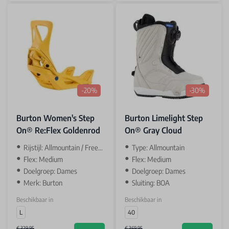
-20%
-30%
Burton Women's Step
Burton Limelight Step
On® Re:Flex Goldenrod
On® Gray Cloud
Rijstijl: Allmountain / Freestyle
Type: Allmountain
Flex: Medium
Flex: Medium
Doelgroep: Dames
Doelgroep: Dames
Merk: Burton
Sluiting: BOA
Beschikbaar in
Beschikbaar in
L
40
€ 329,95
€ 369,95