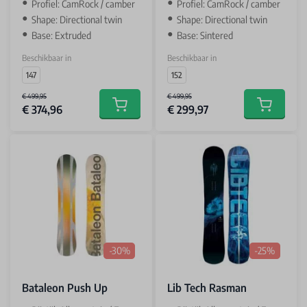
Profiel: CamRock / camber
Profiel: CamRock / camber
Shape: Directional twin
Shape: Directional twin
Base: Extruded
Base: Sintered
Beschikbaar in
Beschikbaar in
147
152
€ 499,95
€ 499,95
€ 374,96
€ 299,97
Add to cart
Add to car
-30%
-25%
Bataleon Push Up
Lib Tech Rasman