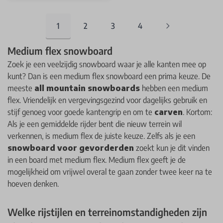
1
2
3
4
You're currently reading page
Pagina
Pagina
Pagina
Medium flex snowboard
Zoek je een veelzijdig snowboard waar je alle kanten mee op
kunt? Dan is een medium flex snowboard een prima keuze. De
meeste
all mountain snowboards
hebben een medium
flex. Vriendelijk en vergevingsgezind voor dagelijks gebruik en
stijf genoeg voor goede kantengrip en om te
carven
. Kortom:
Als je een gemiddelde rijder bent die nieuw terrein wil
verkennen, is medium flex de juiste keuze. Zelfs als je een
snowboard voor gevorderden
zoekt kun je dit vinden
in een board met medium flex. Medium flex geeft je de
mogelijkheid om vrijwel overal te gaan zonder twee keer na te
hoeven denken.
Welke rijstijlen en terreinomstandigheden zijn