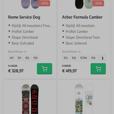
-30%
-30%
Rome Service Dog
Arbor Formula Camber
Rijstijl: All mountain / Freeride
Rijstijl: All mountain
Profiel: Camber
Profiel: Camber
Shape: Directional
Shape: Directional Twin
Base: Extruded
Base: Sintered
Beschikbaar in
Beschikbaar in
147
151
155
159
153
156
157W
159
160W
€ 469,95
€ 599,95
€ 328,97
€ 419,97
Add to cart
Add to car