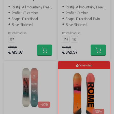
Rijstijl: All mountain / Freeride
Rijstijl: Allmountain / Freestyle
Profiel: C3 camber
Profiel: Camber
Shape: Directional
Shape: Directional Twin
Base: Sintered
Base: Sintered
Beschikbaar in
Beschikbaar in
167
144
152
€ 699,95
€ 499,95
€ 419,97
€ 349,97
Add to cart
Add to car
Weekdeal
-40%
-30%