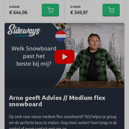
€ 859,95
€ 499,95
€ 644,96
€ 349,97
Add to cart
Add to car
Arno geeft Advies // Medium flex
snowboard
Op zoek naar nieuw medium flex snowboard? Wij helpen je graag
om de perfecte keus te maken. Nog meer weten? Kom langs in de
winkel of neem contact met ons op.