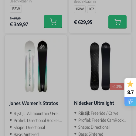
Beschikbaar in
Beschikbaar in
155W
161W
162
€ 499,95
€ 629,95
€ 349,97
Add to cart
Add to car
-40%
8.7
Nidecker Ultralight
Jones Women's Stratos
Rijstijl: Freeride / Carve
Rijstijl: All mountain / Freeride
Profiel: Freeride CamRock / camber
Profiel: Directional Rocker / Camber
Shape: Directional
Shape: Directional
Base: Sintered
Base: Sintered