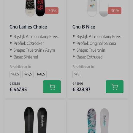
-30%
-30%
Gnu Ladies Choice
Gnu B Nice
Rijstijl: All mountain/ Freestyle / Park
Rijstijl: All mountain/ Freestyle / Park
Profiel: C2Xrocker
Profiel: Original banana
Shape: True twin / Asym
Shape: True twin
Base: Sintered
Base: Extruded
Beschikbaar in
Beschikbaar in
142,5
145,5
148,5
145
€ 639,95
€ 469,95
€ 447,95
€ 328,97
Add to cart
Add to car