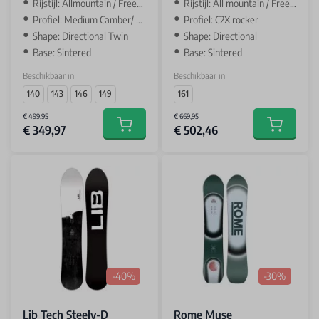
Rijstijl: Allmountain / Freestyle
Rijstijl: All mountain / Freeride
Profiel: Medium Camber/ Camber
Profiel: C2X rocker
Shape: Directional Twin
Shape: Directional
Base: Sintered
Base: Sintered
Beschikbaar in
Beschikbaar in
140
143
146
149
161
€ 499,95
€ 669,95
€ 349,97
€ 502,46
Add to cart
Add to car
-40%
-30%
Lib Tech Steely-D
Rome Muse