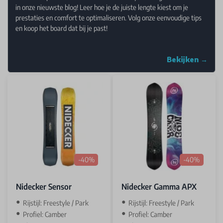
in onze nieuwste blog! Leer hoe je de juiste lengte kiest om je
prestaties en comfort te optimaliseren. Volg onze eenvoudige tips
en koop het board dat bij je past!
Bekijken →
-40%
-40%
Nidecker Sensor
Nidecker Gamma APX
Rijstijl: Freestyle / Park
Rijstijl: Freestyle / Park
Profiel: Camber
Profiel: Camber