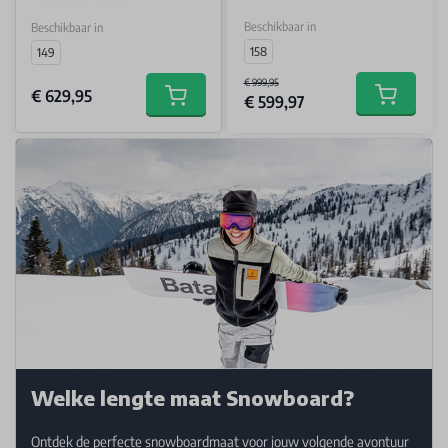
Beschikbaar in
Beschikbaar in
158
149
€ 999,95
€ 629,95
€ 599,97
Add to car
Add to cart
Welke lengte maat Snowboard?
Ontdek de perfecte snowboardmaat voor jouw volgende avontuur