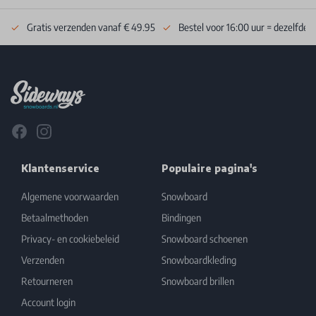
Gratis verzenden vanaf € 49.95
Bestel voor 16:00 uur = dezelfde 
Footer
Facebook
Instagram
Klantenservice
Populaire pagina's
Algemene voorwaarden
Snowboard
Betaalmethoden
Bindingen
Privacy- en cookiebeleid
Snowboard schoenen
Verzenden
Snowboardkleding
Retourneren
Snowboard brillen
Account login