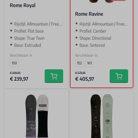
Rome Royal
Rome Ravine
Rijstijl: Allmountain / Freestyle
Rijstijl: Allmountain / Freeride
Profiel: Flat base
Profiel: Camber
Shape: True Twin
Shape: Directional
Base: Extruded
Base: Sintered
Beschikbaar in
Beschikbaar in
150
152
161
€ 399,95
€ 579,95
€ 239,97
€ 405,97
Add to cart
Add to car