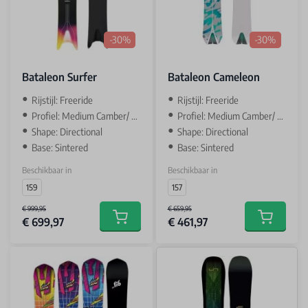
-30%
-30%
Bataleon Surfer
Bataleon Cameleon
Rijstijl: Freeride
Rijstijl: Freeride
Profiel: Medium Camber/ Camber
Profiel: Medium Camber/ Camber
Shape: Directional
Shape: Directional
Base: Sintered
Base: Sintered
Beschikbaar in
Beschikbaar in
159
157
€ 999,95
€ 659,95
€ 699,97
€ 461,97
Add to cart
Add to car