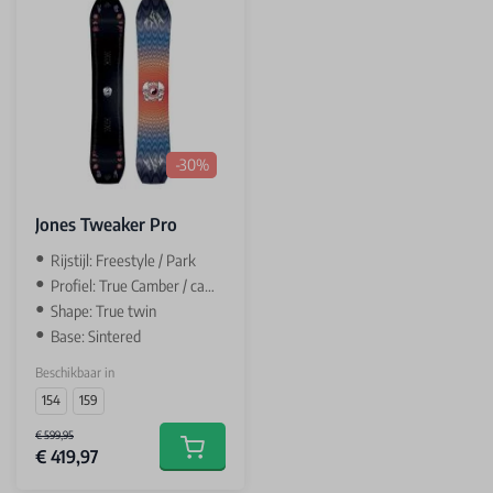
-30%
Jones Tweaker Pro
Rijstijl: Freestyle / Park
Profiel: True Camber / camber
Shape: True twin
Base: Sintered
Beschikbaar in
154
159
€ 599,95
€ 419,97
Add to cart