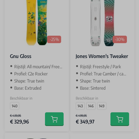
-25%
-30%
Gnu Gloss
Jones Women's Tweaker
Rijstijl: All mountain/ Freestyle
Rijstijl: Freestyle / Park
Profiel: C2e Rocker
Profiel: True Camber / camber
Shape: True twin
Shape: True twin
Base: Extruded
Base: Sintered
Beschikbaar in
Beschikbaar in
140
143
146
149
€ 439,95
€ 499,95
€ 329,96
€ 349,97
Add to cart
Add to car