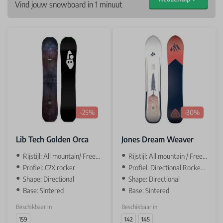
Vind jouw snowboard in 1 minuut
-25%
-30%
Lib Tech Golden Orca
Jones Dream Weaver
Rijstijl: All mountain/ Freeride
Rijstijl: All mountain / Freeride
Profiel: C2X rocker
Profiel: Directional Rocker / camber
Shape: Directional
Shape: Directional
Base: Sintered
Base: Sintered
Beschikbaar in
Beschikbaar in
159
142
145