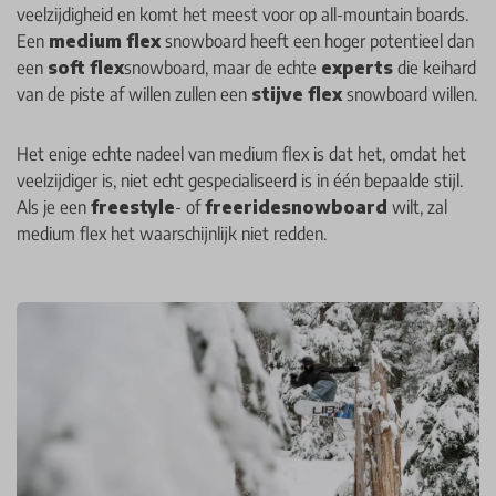
veelzijdigheid en komt het meest voor op all-mountain boards.
Een
medium flex
snowboard heeft een hoger potentieel dan
een
soft flex
snowboard, maar de echte
experts
die keihard
van de piste af willen zullen een
stijve flex
snowboard willen.
Het enige echte nadeel van medium flex is dat het, omdat het
veelzijdiger is, niet echt gespecialiseerd is in één bepaalde stijl.
Als je een
freestyle
- of
freeride
snowboard
wilt, zal
medium flex het waarschijnlijk niet redden.