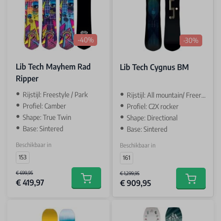
-40%
-30%
Lib Tech Mayhem Rad
Lib Tech Cygnus BM
Ripper
Rijstijl: Freestyle / Park
Rijstijl: All mountain/ Freeride
Profiel: Camber
Profiel: C2X rocker
Shape: True Twin
Shape: Directional
Base: Sintered
Base: Sintered
Beschikbaar in
Beschikbaar in
153
161
€ 699,95
€ 1,299,95
€ 419,97
€ 909,95
Add to cart
Add to car