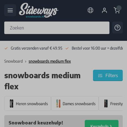
Cart
Cont
Skip to Content
Gratis verzenden vanaf € 49.95
Bestel voor 16:00 uur = dezelfde 
Snowboard
snowboards medium flex
snowboards medium
Filters
flex
Heren snowboards
Dames snowboards
Freestyle
Snowboard keuzehulp!
Keuzehulp