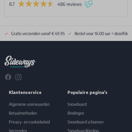
8.7
486 reviews
Gratis verzenden vanaf € 49.95
Bestel voor 16:00 uur = dezelfde 
Footer
Facebook
Instagram
Klantenservice
Populaire pagina's
Algemene voorwaarden
Snowboard
Betaalmethoden
Bindingen
Privacy- en cookiebeleid
Snowboard schoenen
Verzenden
Snowboardkleding