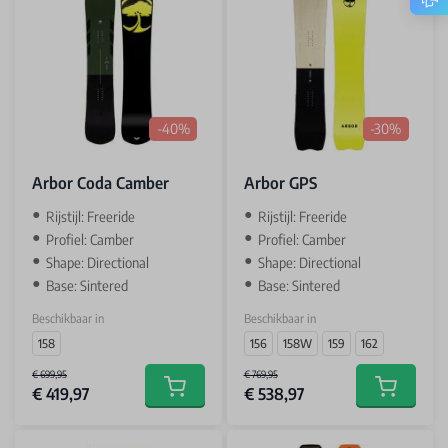
-40%
-30%
Arbor Coda Camber
Arbor GPS
Rijstijl: Freeride
Rijstijl: Freeride
Profiel: Camber
Profiel: Camber
Shape: Directional
Shape: Directional
Base: Sintered
Base: Sintered
Beschikbaar in
Beschikbaar in
158
156
158W
159
162
€ 699,95
€ 769,95
€ 419,97
€ 538,97
Add to cart
Add to car