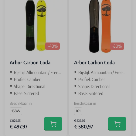
-40%
-30%
Arbor Carbon Coda
Arbor Carbon Coda
Rijstijl: Allmountain / Freeride
Rijstijl: Allmountain / Freeride
Profiel: Camber
Profiel: Camber
Shape: Directional
Shape: Directional
Base: Sintered
Base: Sintered
Beschikbaar in
Beschikbaar in
158W
161
€ 829,95
€ 829,95
€ 497,97
€ 580,97
Add to cart
Add to car