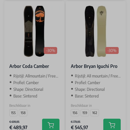
-30%
-30%
Arbor Coda Camber
Arbor Bryan Iguchi Pro
Rijstijl: Allmountain / Freeride
Rijstijl: All mountain / Freeride
Profiel: Camber
Profiel: Camber
Shape: Directional
Shape: Directional
Base: Sintered
Base: Sintered
Beschikbaar in
Beschikbaar in
155
158
156
159
162
€ 699,95
€ 779,95
€ 489,97
€ 545,97
Add to cart
Add to car