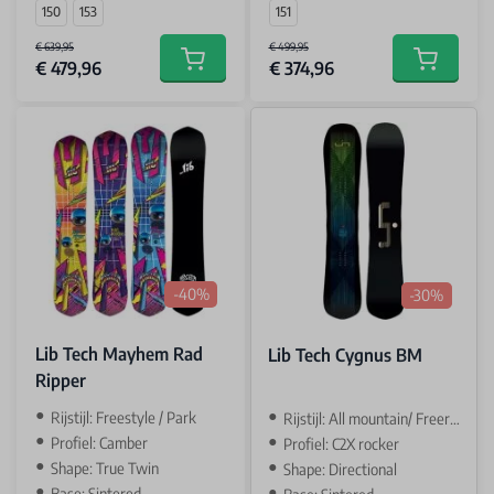
150
153
151
€ 639,95
€ 499,95
€ 479,96
€ 374,96
Add to cart
Add to car
-40%
-30%
Lib Tech Mayhem Rad
Lib Tech Cygnus BM
Ripper
Rijstijl: Freestyle / Park
Rijstijl: All mountain/ Freeride
Profiel: Camber
Profiel: C2X rocker
Shape: True Twin
Shape: Directional
Base: Sintered