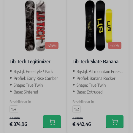
-25%
-25%
Lib Tech Legitimizer
Lib Tech Skate Banana
Rijstijl: Freestyle / Park
Rijstijl: All mountain Freestyle
Profiel: Early Rise Camber
Profiel: Banana Rocker
Shape: True Twin
Shape: True Twin
Base: Sintered
Base: Extruded
Beschikbaar in
Beschikbaar in
154
152
€ 499,95
€ 589,95
€ 374,96
€ 442,46
Add to cart
Add to car