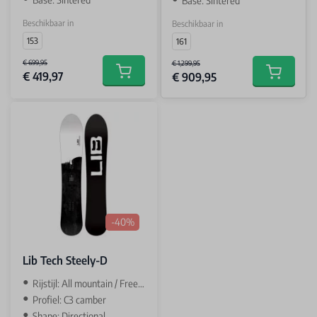
Base: Sintered
Beschikbaar in
Beschikbaar in
153
161
€ 699,95
€ 1,299,95
€ 419,97
€ 909,95
Add to cart
Add to car
-40%
Lib Tech Steely-D
Rijstijl: All mountain / Freeride
Profiel: C3 camber
Shape: Directional