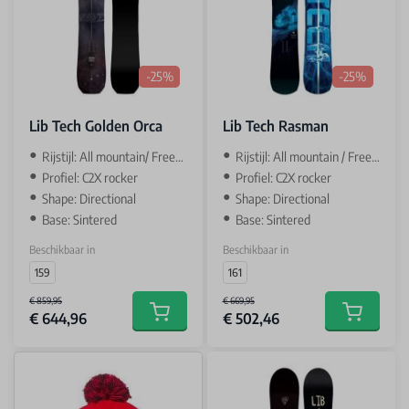
-25%
-25%
Lib Tech Golden Orca
Lib Tech Rasman
Rijstijl: All mountain/ Freeride
Rijstijl: All mountain / Freeride
Profiel: C2X rocker
Profiel: C2X rocker
Shape: Directional
Shape: Directional
Base: Sintered
Base: Sintered
Beschikbaar in
Beschikbaar in
159
161
€ 859,95
€ 669,95
€ 644,96
€ 502,46
Add to cart
Add to car