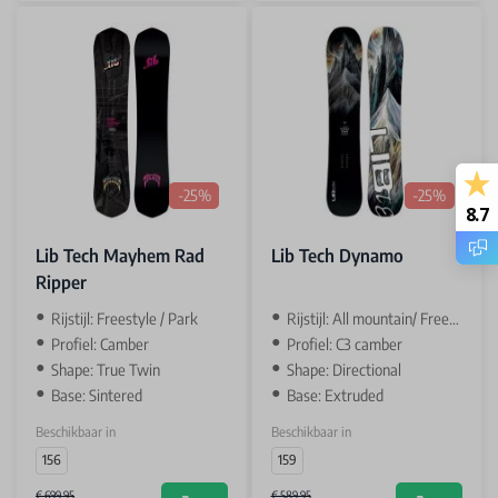
-25%
-25%
8.7
Lib Tech Mayhem Rad
Lib Tech Dynamo
Ripper
Rijstijl: Freestyle / Park
Rijstijl: All mountain/ Freeride
Profiel: Camber
Profiel: C3 camber
Shape: True Twin
Shape: Directional
Base: Sintered
Base: Extruded
Beschikbaar in
Beschikbaar in
156
159
€ 699,95
€ 589,95