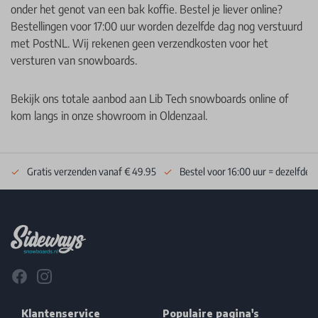
onder het genot van een bak koffie. Bestel je liever online?
Bestellingen voor 17:00 uur worden dezelfde dag nog verstuurd
met PostNL. Wij rekenen geen verzendkosten voor het
versturen van snowboards.
Bekijk ons totale aanbod aan Lib Tech snowboards online of
kom langs in onze showroom in Oldenzaal.
Gratis verzenden vanaf € 49.95
Bestel voor 16:00 uur = dezelfde 
Footer
Facebook
Instagram
Klantenservice
Populaire pagina's