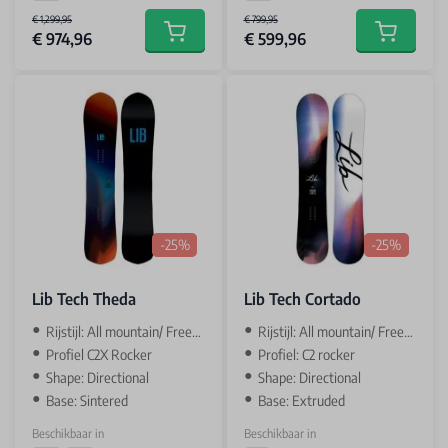
€ 1,299,95
€ 799,95
€ 974,96
€ 599,96
Add to cart
Add to car
-25%
-25%
Lib Tech Theda
Lib Tech Cortado
Rijstijl: All mountain/ Freeride
Rijstijl: All mountain/ Freestyle
Profiel C2X Rocker
Profiel: C2 rocker
Shape: Directional
Shape: Directional
Base: Sintered
Base: Extruded
Beschikbaar in
Beschikbaar in