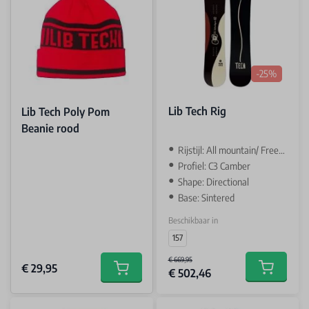
-25%
Lib Tech Rig
Lib Tech Poly Pom
Beanie rood
Rijstijl: All mountain/ Freeride
Profiel: C3 Camber
Shape: Directional
Base: Sintered
Beschikbaar in
157
€ 669,95
€ 29,95
€ 502,46
Add to car
Add to cart