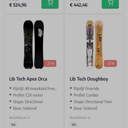
€ 524,96
€ 442,46
Add to cart
Add to car
-25%
-25%
Lib Tech Apex Orca
Lib Tech Doughboy
Rijstijl: All mountain/ Freeride
Rijstijl: Freeride
Profiel: C2X rocker
Profiel: Camber
Shape: Directional
Shape: Directional Twin
Base: Sintered
Base: Sintered
Beschikbaar in
Beschikbaar in
156
195