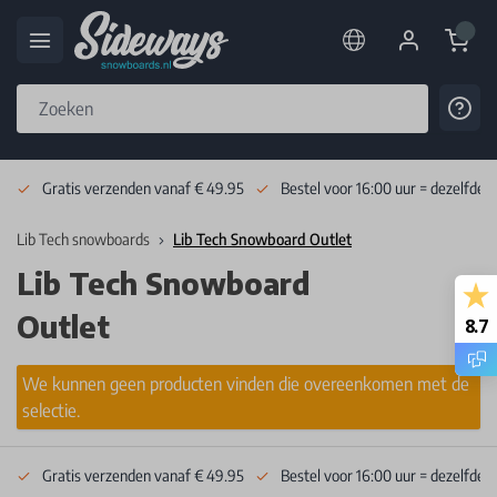
Cart
Cont
Skip to Content
Gratis verzenden vanaf € 49.95
Bestel voor 16:00 uur = dezelfde 
Lib Tech snowboards
Lib Tech Snowboard Outlet
Lib Tech Snowboard
Outlet
8.7
We kunnen geen producten vinden die overeenkomen met de
selectie.
Gratis verzenden vanaf € 49.95
Bestel voor 16:00 uur = dezelfde 