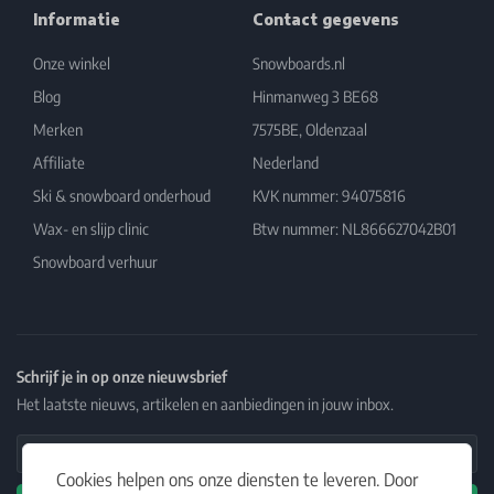
Informatie
Contact gegevens
Onze winkel
Snowboards.nl
Blog
Hinmanweg 3 BE68
Merken
7575BE, Oldenzaal
Affiliate
Nederland
Ski & snowboard onderhoud
KVK nummer: 94075816
Wax- en slijp clinic
Btw nummer: NL866627042B01
Snowboard verhuur
Schrijf je in op onze nieuwsbrief
Het laatste nieuws, artikelen en aanbiedingen in jouw inbox.
Email Address
Cookies helpen ons onze diensten te leveren. Door