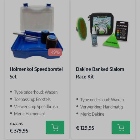
-19%
Holmenkol Speedborstel
Dakine Banked Slalom
Set
Race Kit
Type onderhoud: Waxen
Toepassing: Borstels
Type onderhoud: Waxen
Verwerking: Speedbrush
Verwerking: Handmatig
Merk: Holmenkol
Merk: Dakine
€ 469,95
€ 129,95
Special Price
€ 379,95
Add to cart
Add to car