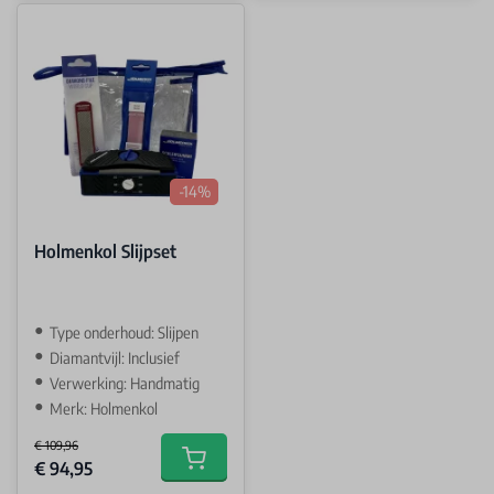
-14%
Holmenkol Slijpset
Type onderhoud: Slijpen
Diamantvijl: Inclusief
Verwerking: Handmatig
Merk: Holmenkol
€ 109,96
Special Price
€ 94,95
Add to cart