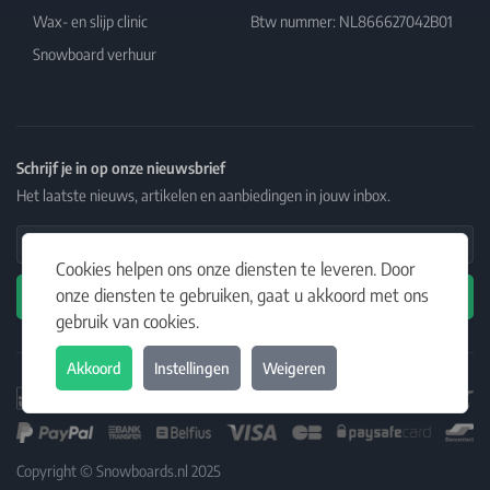
Wax- en slijp clinic
Btw nummer: NL866627042B01
Snowboard verhuur
Schrijf je in op onze nieuwsbrief
Het laatste nieuws, artikelen en aanbiedingen in jouw inbox.
Email Address
Cookies helpen ons onze diensten te leveren. Door
onze diensten te gebruiken, gaat u akkoord met ons
Abonneren
gebruik van cookies.
Akkoord
Instellingen
Weigeren
Copyright © Snowboards.nl 2025