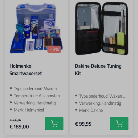
-19%
Holmenkol
Dakine Deluxe Tuning
Smartwaxerset
Kit
Type onderhoud: Waxen
Temperatuur: Alle omstandigheden
Type onderhoud: Waxen & Slijpen
Verwerking: Handmatig
Verwerking: Handmatig
Merk: Holmenkol
Merk: Dakine
€ 233,87
€ 99,95
Special Price
€ 189,00
Add to cart
Add to car