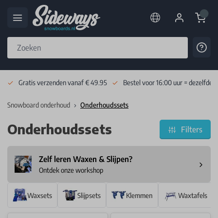
Cart
Cont
Skip to Content
Gratis verzenden vanaf € 49.95
Bestel voor 16:00 uur = dezelfde 
Snowboard onderhoud
Onderhoudssets
Onderhoudssets
Filters
Zelf leren Waxen & Slijpen?
Next
Ontdek onze workshop
Waxsets
Slijpsets
Klemmen
Waxtafels