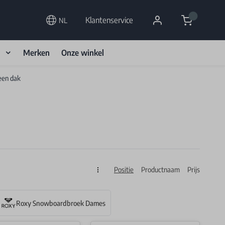
Cart
Klantenservice
NL
d
Merken
Onze winkel
een dak
Positie
Productnaam
Prijs
Sorteren op
Roxy Snowboardbroek Dames