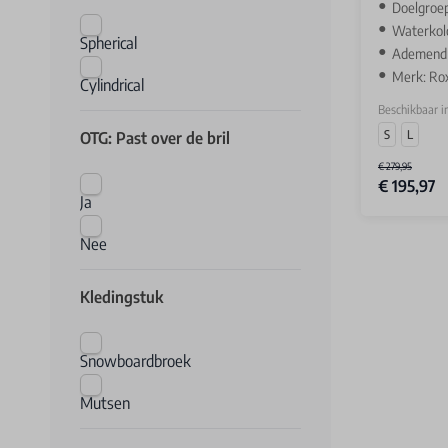
Doelgroe
Waterkol
Spherical
Ademend v
Merk: Ro
Cylindrical
Beschikbaar i
S
L
OTG: Past over de bril
€ 279,95
€ 195,97
Ja
Nee
Kledingstuk
Snowboardbroek
Mutsen