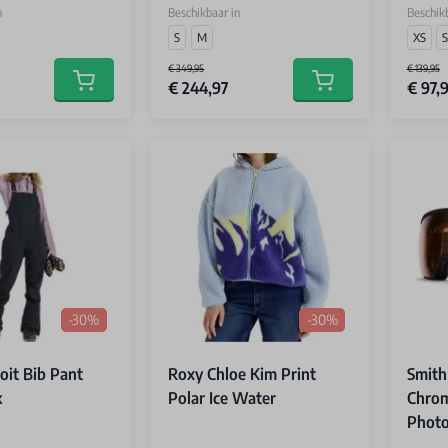
n
Beschikbaar in
Beschikb
S
M
XS
S
€ 349,95
€ 139,95
€ 244,97
€ 97,
Add to cart
Add to cart
-30%
-30%
oit Bib Pant
Roxy Chloe Kim Print
Smith
k
Polar Ice Water
Chro
Photo