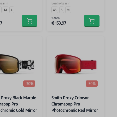
aar in
Beschikbaar in
M
L
XS
S
M
€ 219,95
97
€ 153,97
Add to cart
Add to cart
-30%
-30%
 Proxy Black Marble
Smith Proxy Crimson
mapop Pro
Chromapop Pro
chromic Gold Mirror
Photochromic Red Mirror