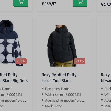
€ 139,97
Special 
Add to cart
Add to cart
€ 97,9
-30%
-30%
fted Puffy
Roxy Relofted Puffy
Roxy 
e Black Big Dots
Jacket True Black
Nirva
p: Dames
Doelgroep: Dames
Doel
om: 15.000 MM
Waterkolom: 15.000 MM
Wat
ermogen: 10.000 GR
Ademend vermogen: 10.000 GR
Adem
xy
Merk: Roxy
Merk