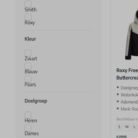
Smith
Roxy
Kleur
Zwart
Roxy Free 
Blauw
Buttercr
Paars
Doelgroe
Waterkol
Doelgroep
Ademend v
Merk: Ro
Beschikbaar i
Heren
S
M
L
Dames
€ 219,95