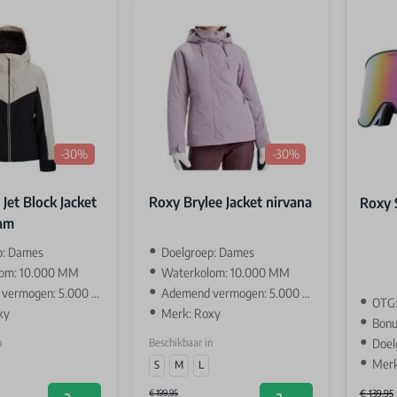
-30%
-30%
Jet Block Jacket
Roxy Brylee Jacket nirvana
Roxy 
eam
p: Dames
Doelgroep: Dames
om: 10.000 MM
Waterkolom: 10.000 MM
ermogen: 5.000 GR
Ademend vermogen: 5.000 GR
OTG:
xy
Merk: Roxy
Bonu
n
Beschikbaar in
Doel
Merk
S
M
L
€ 199,95
€ 139,95