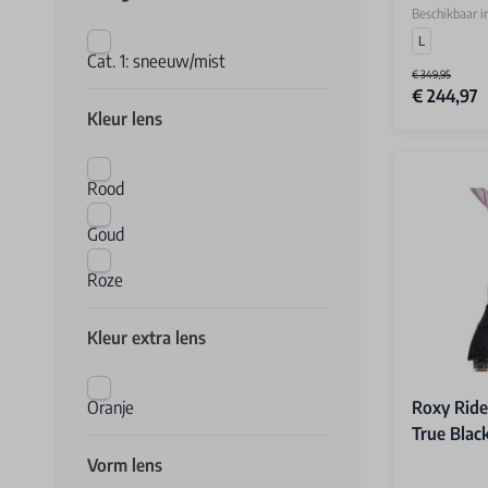
Beschikbaar i
L
Cat. 1: sneeuw/mist
€ 349,95
€ 244,97
Kleur lens
Rood
Goud
Roze
Kleur extra lens
Oranje
Roxy Ride
True Blac
Vorm lens