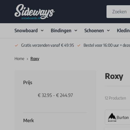
Snowboard
Bindingen
Schoenen
Kledi
Skip to Content
Gratis verzenden vanaf € 49.95
Bestel voor 16:00 uur = dez
Home
Roxy
Roxy
Prijs
€ 32.95
-
€ 244.97
12
Producten
Burton
Merk