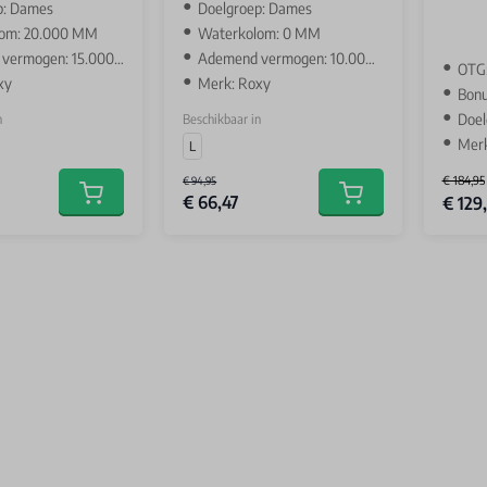
p: Dames
Doelgroep: Dames
om: 20.000 MM
Waterkolom: 0 MM
ermogen: 15.000 GR
Ademend vermogen: 10.000 GR
OTG
xy
Merk: Roxy
Bonu
Doel
n
Beschikbaar in
Merk
L
€ 184,95
€ 94,95
Special 
€ 66,47
€ 129
Add to cart
Add to cart