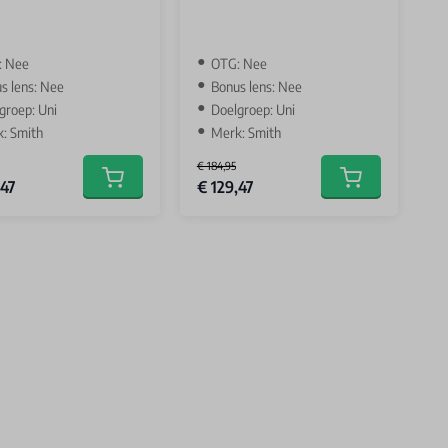
: Nee
OTG: Nee
s lens: Nee
Bonus lens: Nee
groep: Uni
Doelgroep: Uni
: Smith
Merk: Smith
€ 184,95
Price
Special Price
,47
€ 129,47
Add to cart
Add to cart