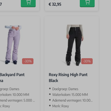
Price
Special Price
7
€ 32,95
Add to cart
Add to cart
-30%
-30%
Backyard Pant
Roxy Rising High Pant
na
Black
groep: Dames
Doelgroep: Dames
erkolom: 10.000 MM
Waterkolom: 15.000 MM
end vermogen: 5.000 GR
Ademend vermogen: 10.000 GR
: Roxy
Merk: Roxy