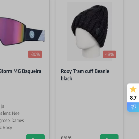
-30%
-18%
Storm MG Baqueira
Roxy Tram cuff Beanie
black
8.7
 Ja
s lens: Nee
groep: Dames
: Roxy
€ 39,95