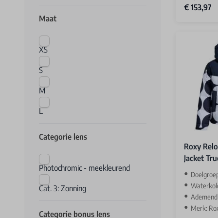
€ 153,97
Maat
XS
S
M
L
Categorie lens
Roxy Relo
Jacket Tru
Photochromic - meekleurend
Doelgroe
Waterkol
Cat. 3: Zonning
Ademend v
Merk: Ro
Categorie bonus lens