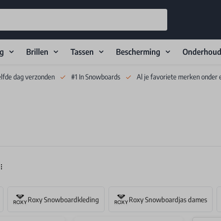
ng
Brillen
Tassen
Bescherming
Onderhou
elfde dag verzonden
#1 In Snowboards
Al je favoriete merken onder 
Roxy Snowboardkleding
Roxy Snowboardjas dames