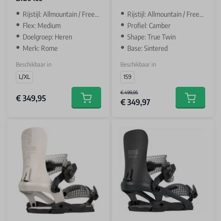
‌Rijstijl: Allmountain / Freestyle
Rijstijl: Allmountain / Freestyle
Flex: Medium
Profiel: Camber
Doelgroep: Heren
Shape: True Twin
Merk: Rome
Base: Sintered
Beschikbaar in
Beschikbaar in
L/XL
159
€ 499,95
€ 349,95
€ 349,97
Add to cart
Add to car