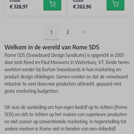
€ 469,95
€ 329,95
€ 328,97
€ 263,96
Add to cart
Add to car
1
2
You're currently reading page
Pagina
Welkom in de wereld van Rome SDS
Rome SDS (Snowboard Design Syndicate) is opgericht in 2001
door Josh Reed en Paul Maravetz in Waterbury, VT. Beide heren
werkten eerder bij Burton Snowboards in hun marketing en
product design afdelingen. Samen vonden ze dat de snowboard
industrie te veel doorsnee producten uitbracht, gepaard met
grote marketing budgetten.
Dit was de aanleiding om hun eigen bedrijf op te richten (Rome
SDS) en zich te richten op het maken van superieure producten
en niet zozeer op conventionele marketing. In tegenstelling tot
andere merken is Rome niet in handen van een skibedrijf.