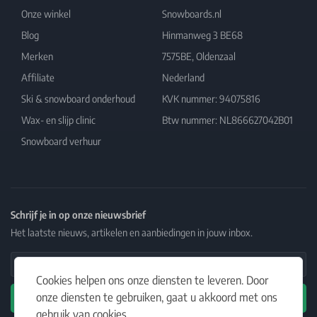
Onze winkel
Snowboards.nl
Blog
Hinmanweg 3 BE68
Merken
7575BE, Oldenzaal
Affiliate
Nederland
Ski & snowboard onderhoud
KVK nummer: 94075816
Wax- en slijp clinic
Btw nummer: NL866627042B01
Snowboard verhuur
Schrijf je in op onze nieuwsbrief
Het laatste nieuws, artikelen en aanbiedingen in jouw inbox.
Email Address
Cookies helpen ons onze diensten te leveren. Door
onze diensten te gebruiken, gaat u akkoord met ons
Abonneren
gebruik van cookies.