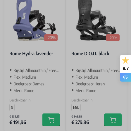
-20%
-20%
Rome Hydra lavender
Rome D.O.D. black
8.7
Rijstijl: Allmountain / Freestyle
‌Rijstijl: Allmountain / Freestyle
Flex: Medium
Flex: Medium
Doelgroep: Dames
Doelgroep: Heren
Merk: Rome
Merk: Rome
Beschikbaar in
Beschikbaar in
S
M/L
€ 239,95
€ 349,95
€ 191,96
€ 279,96
Add to cart
Add to car