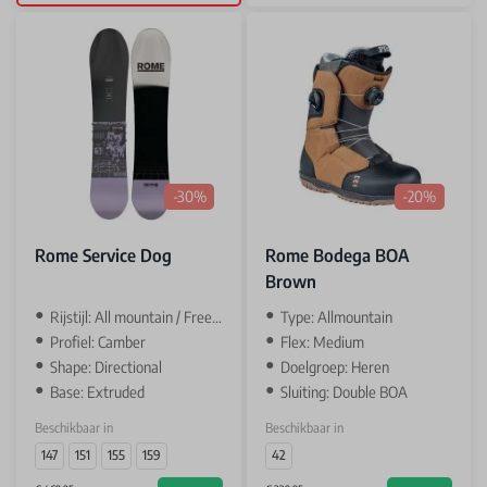
-30%
-20%
Rome Service Dog
Rome Bodega BOA
Brown
Rijstijl: All mountain / Freeride
Type: Allmountain
Profiel: Camber
Flex: Medium
Shape: Directional
Doelgroep: Heren
Base: Extruded
Sluiting: Double BOA
Beschikbaar in
Beschikbaar in
147
151
155
159
42