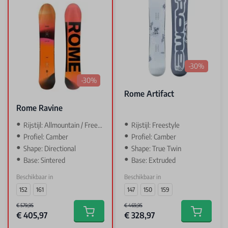
-30%
-30%
Rome Artifact
Rome Ravine
Rijstijl: Allmountain / Freeride
Rijstijl: Freestyle
Profiel: Camber
Profiel: Camber
Shape: Directional
Shape: True Twin
Base: Sintered
Base: Extruded
Beschikbaar in
Beschikbaar in
152
161
147
150
159
€ 579,95
€ 469,95
€ 405,97
€ 328,97
Add to cart
Add to car