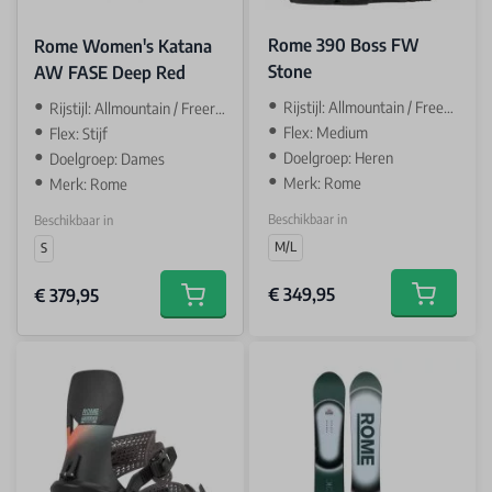
Rome 390 Boss FW
Rome Women's Katana
Stone
AW FASE Deep Red
‌Rijstijl: Allmountain / Freestyle
Rijstijl: Allmountain / Freeride
Flex: Medium
Flex: Stijf
Doelgroep: Heren
Doelgroep: Dames
Merk: Rome
Merk: Rome
Beschikbaar in
Beschikbaar in
M/L
S
€ 349,95
€ 379,95
Add to car
Add to cart