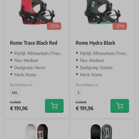
-20%
-20%
Rome Trace Black Red
Rome Hydra Black
Rijstijl: Allmountain / Freestyle
Rijstijl: Allmountain / Freestyle
Flex: Medium
Flex: Medium
Doelgroep: Heren
Doelgroep: Dames
Merk: Rome
Merk: Rome
Beschikbaar in
Beschikbaar in
M/L
S
€ 239,95
€ 239,95
€ 191,96
€ 191,96
Add to cart
Add to car