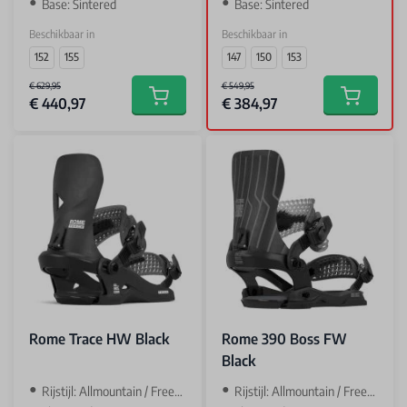
Base: Sintered
Base: Sintered
Beschikbaar in
Beschikbaar in
152
155
147
150
153
€ 629,95
€ 549,95
€ 440,97
€ 384,97
Add to cart
Add to car
Rome Trace HW Black
Rome 390 Boss FW
Black
Rijstijl: Allmountain / Freestyle
‌Rijstijl: Allmountain / Freestyle