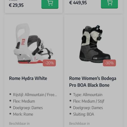
€ 449,95
€ 29,95
Add to car
Add to cart
-20%
-30%
Rome Hydra White
Rome Women's Bodega
Pro BOA Black Bone
Rijstijl: Allmountain / Freestyle
‌Type: Allmountain
Flex: Medium
Flex: Medium / Stijf
Doelgroep: Dames
Doelgroep: Dames
Merk: Rome
Sluiting: BOA
Beschikbaar in
Beschikbaar in