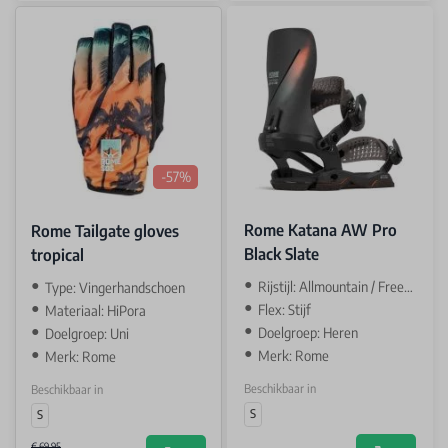
-57%
Rome Katana AW Pro
Rome Tailgate gloves
Black Slate
tropical
Rijstijl: Allmountain / Freeride
Type: Vingerhandschoen
Flex: Stijf
Materiaal: HiPora
Doelgroep: Heren
Doelgroep: Uni
Merk: Rome
Merk: Rome
Beschikbaar in
Beschikbaar in
S
S
€ 69,95