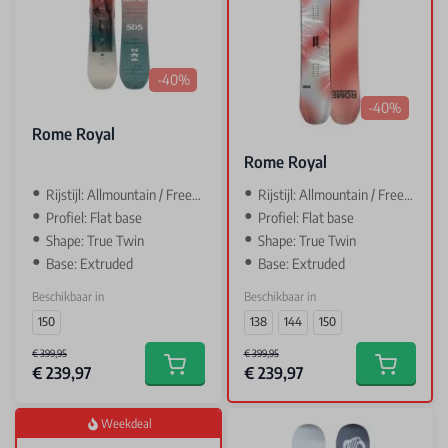
-40%
-40%
Rome Royal
Rome Royal
Rijstijl: Allmountain / Freestyle
Rijstijl: Allmountain / Freestyle
Profiel: Flat base
Profiel: Flat base
Shape: True Twin
Shape: True Twin
Base: Extruded
Base: Extruded
Beschikbaar in
Beschikbaar in
150
138
144
150
€ 399,95
€ 399,95
€ 239,97
€ 239,97
Add to cart
Add to car
Weekdeal