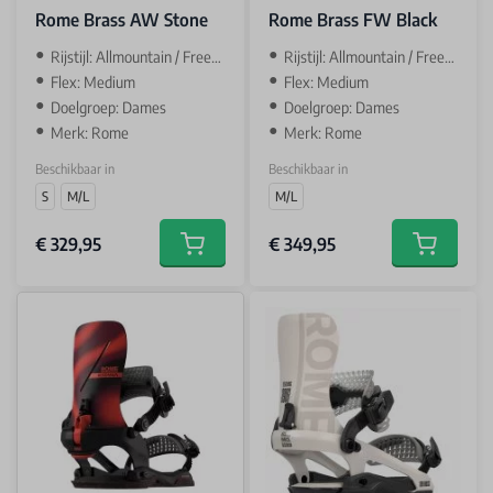
Rome Brass AW Stone
Rome Brass FW Black
‌Rijstijl: Allmountain / Freestyle
‌Rijstijl: Allmountain / Freestyle
Flex: Medium
Flex: Medium
Doelgroep: Dames
Doelgroep: Dames
Merk: Rome
Merk: Rome
Beschikbaar in
Beschikbaar in
S
M/L
M/L
€ 329,95
€ 349,95
Add to cart
Add to car