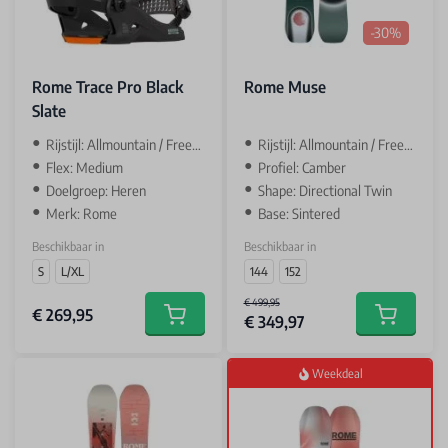
-30%
Rome Trace Pro Black
Rome Muse
Slate
Rijstijl: Allmountain / Freestyle
Rijstijl: Allmountain / Freestyle
Flex: Medium
Profiel: Camber
Doelgroep: Heren
Shape: Directional Twin
Merk: Rome
Base: Sintered
Beschikbaar in
Beschikbaar in
S
L/XL
144
152
€ 499,95
€ 269,95
€ 349,97
Add to cart
Add to car
Weekdeal