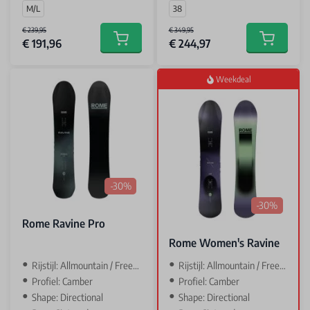
M/L
38
€ 239,95
€ 349,95
€ 191,96
€ 244,97
Add to cart
Add to car
Weekdeal
-30%
-30%
Rome Ravine Pro
Rome Women's Ravine
Rijstijl: Allmountain / Freeride
Rijstijl: Allmountain / Freeride
Profiel: Camber
Profiel: Camber
Shape: Directional
Shape: Directional