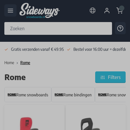
Cart
Cont
Skip to Content
Gratis verzenden vanaf € 49.95
Bestel voor 16:00 uur = dezelfde 
Home
Rome
Rome
Filters
Rome snowboards
Rome bindingen
Rome snowb