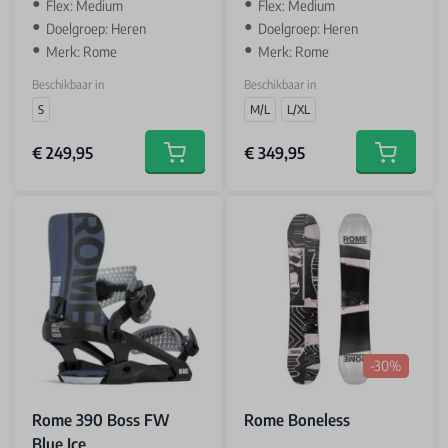
Flex: Medium
Flex: Medium
Doelgroep: Heren
Doelgroep: Heren
Merk: Rome
Merk: Rome
Beschikbaar in
Beschikbaar in
S
M/L
L/XL
€ 249,95
€ 349,95
Add to cart
Add to car
-30%
Rome 390 Boss FW
Rome Boneless
Blue Ice