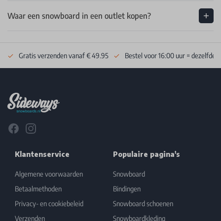
Waar een snowboard in een outlet kopen?
Gratis verzenden vanaf € 49.95
Bestel voor 16:00 uur = dezelfde 
Footer
Facebook
Instagram
Klantenservice
Populaire pagina's
Algemene voorwaarden
Snowboard
Betaalmethoden
Bindingen
Privacy- en cookiebeleid
Snowboard schoenen
Verzenden
Snowboardkleding