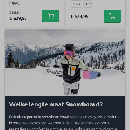
159W
161W
162
€ 899,95
€ 629,95
€ 629,97
Add to cart
Add to car
Welke lengte maat Snowboard?
Ontdek de perfecte snowboardmaat voor jouw volgende avontuur
in onze nieuwste blog! Leer hoe je de juiste lengte kiest om je
prestaties en comfort te optimaliseren. Volg onze eenvoudige tips