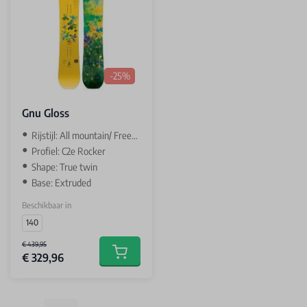
-25%
Gnu Gloss
Rijstijl: All mountain/ Freestyle
Profiel: C2e Rocker
Shape: True twin
Base: Extruded
Beschikbaar in
140
€ 439,95
€ 329,96
Add to cart