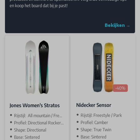
en koop het board dat bij je past!
Bekijken →
-40%
Nidecker Sensor
Jones Women's Stratos
Rijstijl: Freestyle / Park
Rijstijl: All mountain / Freeride
Profiel: Camber
Profiel: Directional Rocker / Camber
Shape: True Twin
Shape: Directional
Base: Sintered
Base: Sintered