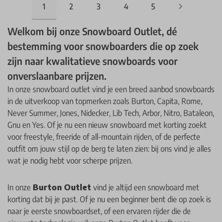
1
2
3
4
5
You're currently reading page
Pagina
Pagina
Pagina
Pagina
Welkom bij onze Snowboard Outlet, dé
bestemming voor snowboarders die op zoek
zijn naar kwalitatieve snowboards voor
onverslaanbare prijzen.
In onze snowboard outlet vind je een breed aanbod snowboards
in de uitverkoop van topmerken zoals Burton, Capita, Rome,
Never Summer, Jones, Nidecker, Lib Tech, Arbor, Nitro, Bataleon,
Gnu en Yes. Of je nu een nieuw snowboard met korting zoekt
voor freestyle, freeride of all-mountain rijden, of de perfecte
outfit om jouw stijl op de berg te laten zien: bij ons vind je alles
wat je nodig hebt voor scherpe prijzen.
In onze
Burton Outlet
vind je altijd een snowboard met
korting dat bij je past. Of je nu een beginner bent die op zoek is
naar je eerste snowboardset, of een ervaren rijder die de