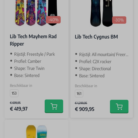
-40%
-30%
Lib Tech Mayhem Rad
Lib Tech Cygnus BM
Ripper
Rijstijl: Freestyle / Park
Rijstijl: All mountain/ Freeride
Profiel: Camber
Profiel: C2X rocker
Shape: True Twin
Shape: Directional
Base: Sintered
Base: Sintered
Beschikbaar in
Beschikbaar in
153
161
€ 699,95
€ 1,299,95
€ 419,97
€ 909,95
Add to cart
Add to car