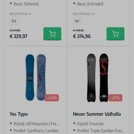
Base: Sintered
Base: Extruded
Beschikbaar in
Beschikbaar in
153
147
€ 549,95
€ 499,95
€ 329,97
€ 374,96
Add to cart
Add to car
-40%
-20%
Yes Typo
Never Summer Valhalla
Rijstijl: All Mountain / Freestyle
Rijstijl: Freeride
Profiel: CamRock / camber
Profiel: Triple Camber Fusion