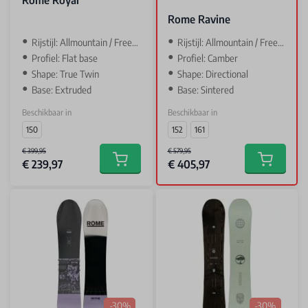
Rome Royal
Rome Ravine
Rijstijl: Allmountain / Freestyle
Rijstijl: Allmountain / Freeride
Profiel: Flat base
Profiel: Camber
Shape: True Twin
Shape: Directional
Base: Extruded
Base: Sintered
Beschikbaar in
Beschikbaar in
150
152
161
€ 399,95
€ 579,95
€ 239,97
€ 405,97
Add to cart
Add to car
-30%
-30%