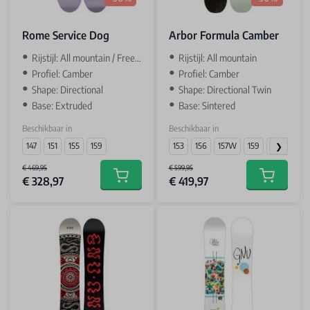
Rome Service Dog
Arbor Formula Camber
Rijstijl: All mountain / Freeride
Rijstijl: All mountain
Profiel: Camber
Profiel: Camber
Shape: Directional
Shape: Directional Twin
Base: Extruded
Base: Sintered
Beschikbaar in
Beschikbaar in
147
151
155
159
153
156
157W
159
160W
€ 469,95
€ 599,95
€ 328,97
€ 419,97
Add to cart
Add to car