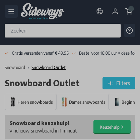
Cart
Cont
Skip to Content
Gratis verzenden vanaf € 49.95
Bestel voor 16:00 uur = dezelfde 
Snowboard
Snowboard Outlet
Snowboard Outlet
Filters
Heren snowboards
Dames snowboards
Beginner
Snowboard keuzehulp!
Keuzehulp
Vind jouw snowboard in 1 minuut