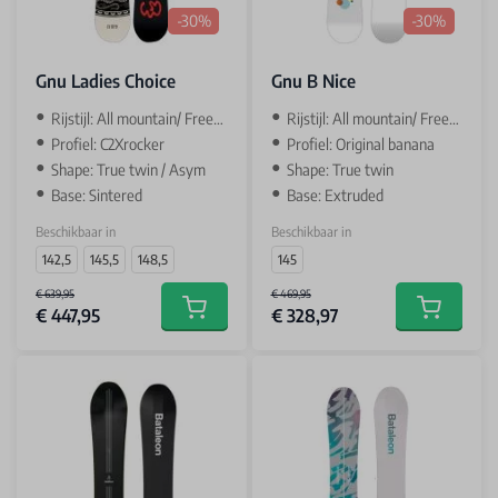
-30%
-30%
Gnu Ladies Choice
Gnu B Nice
Rijstijl: All mountain/ Freestyle / Park
Rijstijl: All mountain/ Freestyle / Park
Profiel: C2Xrocker
Profiel: Original banana
Shape: True twin / Asym
Shape: True twin
Base: Sintered
Base: Extruded
Beschikbaar in
Beschikbaar in
142,5
145,5
148,5
145
€ 639,95
€ 469,95
€ 447,95
€ 328,97
Add to cart
Add to car