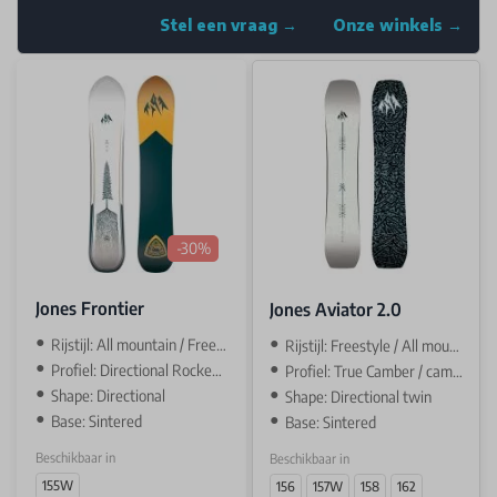
Stel een vraag →
Onze winkels →
-30%
Jones Frontier
Jones Aviator 2.0
Rijstijl: All mountain / Freeride
Rijstijl: Freestyle / All mountain
Profiel: Directional Rocker / camber
Profiel: True Camber / camber
Shape: Directional
Shape: Directional twin
Base: Sintered
Base: Sintered
Beschikbaar in
Beschikbaar in
155W
156
157W
158
162