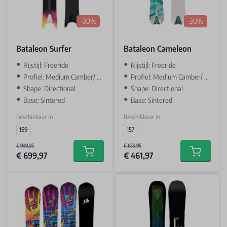
-30%
-30%
Bataleon Surfer
Bataleon Cameleon
Rijstijl: Freeride
Rijstijl: Freeride
Profiel: Medium Camber/ Camber
Profiel: Medium Camber/ Camber
Shape: Directional
Shape: Directional
Base: Sintered
Base: Sintered
Beschikbaar in
Beschikbaar in
159
157
€ 999,95
€ 659,95
€ 699,97
€ 461,97
Add to cart
Add to car