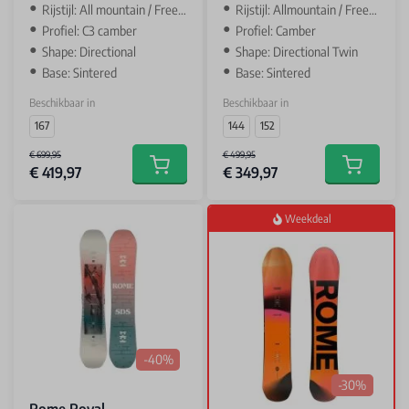
Rijstijl: All mountain / Freeride
Rijstijl: Allmountain / Freestyle
Profiel: C3 camber
Profiel: Camber
Shape: Directional
Shape: Directional Twin
Base: Sintered
Base: Sintered
Beschikbaar in
Beschikbaar in
167
144
152
€ 699,95
€ 499,95
€ 419,97
€ 349,97
Add to cart
Add to car
Weekdeal
-40%
-30%