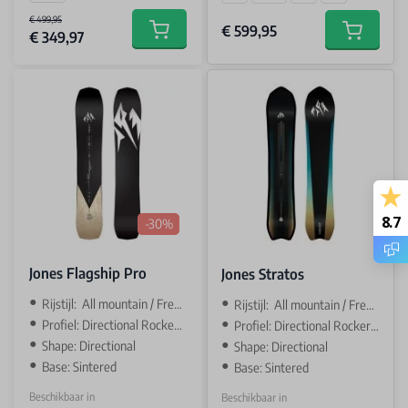
€ 499,95
€ 599,95
€ 349,97
Add to cart
Add to car
8.7
-30%
Jones Flagship Pro
Jones Stratos
Rijstijl: All mountain / Freeride
Rijstijl: All mountain / Freeride
Profiel: Directional Rocker / Camber
Profiel: Directional Rocker / Camber
Shape: Directional
Shape: Directional
Base: Sintered
Base: Sintered
Beschikbaar in
Beschikbaar in