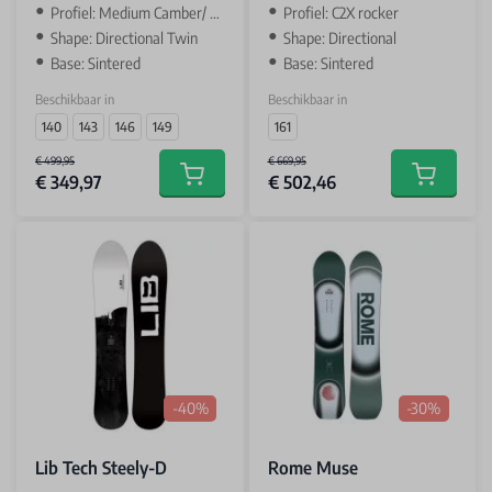
Profiel: Medium Camber/ Camber
Profiel: C2X rocker
Shape: Directional Twin
Shape: Directional
Base: Sintered
Base: Sintered
Beschikbaar in
Beschikbaar in
140
143
146
149
161
€ 499,95
€ 669,95
€ 349,97
€ 502,46
Add to cart
Add to car
-40%
-30%
Lib Tech Steely-D
Rome Muse