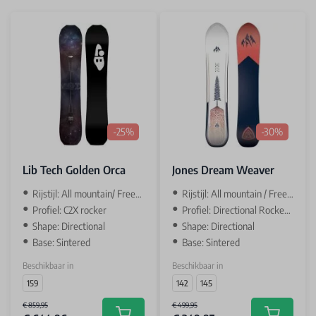
-25%
-30%
Lib Tech Golden Orca
Jones Dream Weaver
Rijstijl: All mountain/ Freeride
Rijstijl: All mountain / Freeride
Profiel: C2X rocker
Profiel: Directional Rocker / camber
Shape: Directional
Shape: Directional
Base: Sintered
Base: Sintered
Beschikbaar in
Beschikbaar in
159
142
145
€ 859,95
€ 499,95