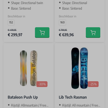
Shape: Directional twin
Shape: Directional
Base: Sintered
Base: Sintered
Beschikbaar in
Beschikbaar in
152
160
€ 499,95
€ 799,95
€ 299,97
€ 639,96
Add to cart
Add to car
-30%
-25%
Bataleon Push Up
Lib Tech Rasman
Rijstijl: Allmountain / Freestyle
Rijstijl: All mountain / Freeride