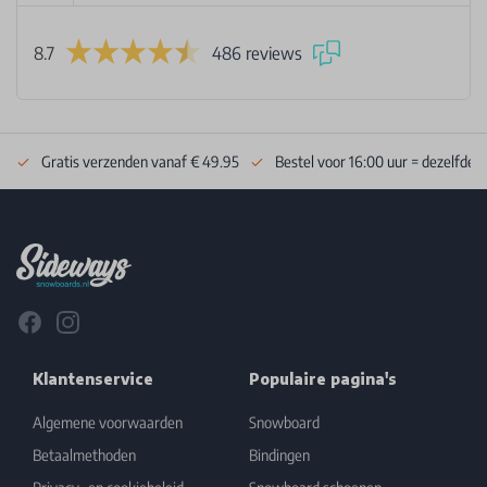
8.7
486 reviews
Gratis verzenden vanaf € 49.95
Bestel voor 16:00 uur = dezelfde 
Footer
Facebook
Instagram
Klantenservice
Populaire pagina's
Algemene voorwaarden
Snowboard
Betaalmethoden
Bindingen