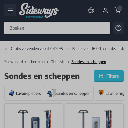
Cart
Cont
Skip to Content
Gratis verzenden vanaf € 49.95
Bestel voor 16:00 uur = dezelfde 
Snowboard bescherming
Off-piste
Sondes en scheppen
Sondes en scheppen
Filters
Lawinepiepers
Sondes en scheppen
Lawine rugz