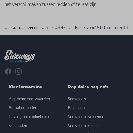
het verschil maken tussen redden of te laat zijn.
Gratis verzenden vanaf € 49.95
Bestel voor 16:00 uur = dezelfde 
Footer
Facebook
Instagram
Klantenservice
Populaire pagina's
Algemene voorwaarden
Snowboard
Betaalmethoden
Bindingen
Privacy- en cookiebeleid
Snowboard schoenen
Verzenden
Snowboardkleding