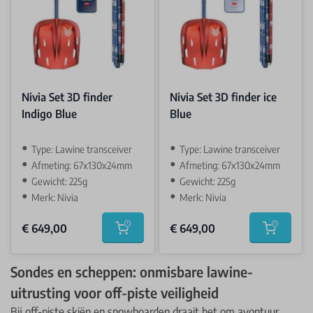
Nivia Set 3D finder
Nivia Set 3D finder ice
Indigo Blue
Blue
Type: Lawine transceiver
Type: Lawine transceiver
Afmeting: 67x130x24mm
Afmeting: 67x130x24mm
Gewicht: 225g
Gewicht: 225g
Merk: Nivia
Merk: Nivia
€ 649,00
€ 649,00
Add to cart
Add to car
Sondes en scheppen: onmisbare lawine-
uitrusting voor off-piste veiligheid
Bij off-piste skiën en snowboarden draait het om avontuur,