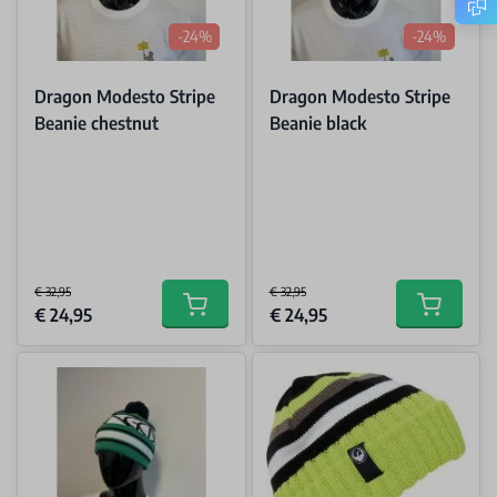
-24%
-24%
Dragon Modesto Stripe
Dragon Modesto Stripe
Beanie chestnut
Beanie black
€ 32,95
€ 32,95
Special Price
Special Price
€ 24,95
€ 24,95
Add to cart
Add to car