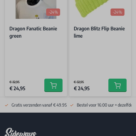
-24%
-24%
Dragon Fanatic Beanie
Dragon Blitz Flip Beanie
green
lime
€ 32,95
€ 32,95
Special Price
Special Price
€ 24,95
€ 24,95
Add to cart
Add to car
Gratis verzenden vanaf € 49.95
Bestel voor 16:00 uur = dezelfde 
Footer