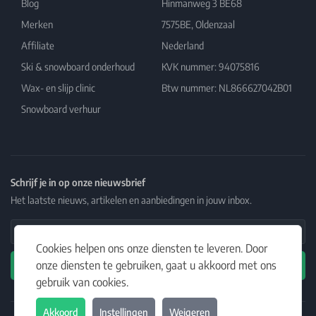
Blog
Hinmanweg 3 BE68
Merken
7575BE, Oldenzaal
Affiliate
Nederland
Ski & snowboard onderhoud
KVK nummer: 94075816
Wax- en slijp clinic
Btw nummer: NL866627042B01
Snowboard verhuur
Schrijf je in op onze nieuwsbrief
Het laatste nieuws, artikelen en aanbiedingen in jouw inbox.
Email Address
Cookies helpen ons onze diensten te leveren. Door
onze diensten te gebruiken, gaat u akkoord met ons
Abonneren
gebruik van cookies.
Akkoord
Instellingen
Weigeren