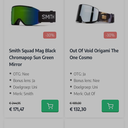
-30%
-30%
Smith Squad Mag Black
Out Of Void Origami The
Chromapop Sun Green
One Cosmo
Mirror
OTG: Nee
OTG: Ja
Bonus lens: Ja
Bonus lens: Nee
Doelgroep: Uni
Doelgroep: Uni
Merk: Smith
Merk: Out Of
€ 244,95
€ 189,00
Special Price
Special Price
€ 171,47
€ 132,30
Add to cart
Add to car