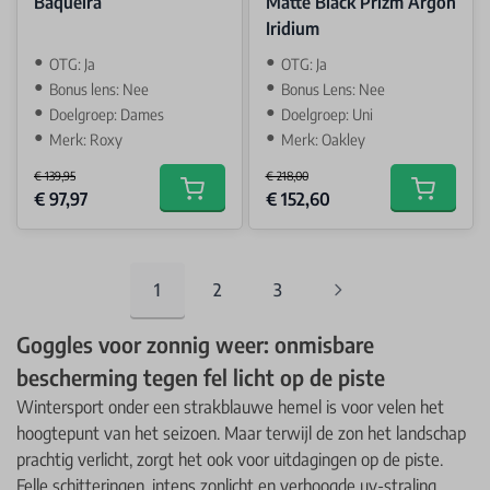
Baqueira
Matte Black Prizm Argon
Iridium
OTG: Ja
OTG: Ja
Bonus lens: Nee
Bonus Lens: Nee
Doelgroep: Dames
Doelgroep: Uni
Merk: Roxy
Merk: Oakley
€ 139,95
€ 218,00
Special Price
Special Price
€ 97,97
€ 152,60
Add to cart
Add to car
1
2
3
You're currently reading page
Pagina
Pagina
Goggles voor zonnig weer: onmisbare
bescherming tegen fel licht op de piste
Wintersport onder een strakblauwe hemel is voor velen het
hoogtepunt van het seizoen. Maar terwijl de zon het landschap
prachtig verlicht, zorgt het ook voor uitdagingen op de piste.
Felle schitteringen, intens zonlicht en verhoogde uv-straling