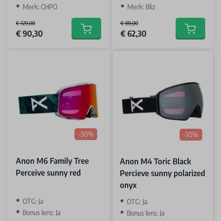
Merk: CHPO
Merk: Bliz
€ 129,00
€ 89,00
Special Price
Special Price
€ 90,30
€ 62,30
Add to cart
Add to car
-30%
-30%
Anon M6 Family Tree
Anon M4 Toric Black
Perceive sunny red
Percieve sunny polarized
onyx
OTG: Ja
OTG: Ja
Bonus lens: Ja
Bonus lens: Ja