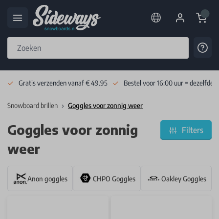
Cart
Cont
Skip to Content
Gratis verzenden vanaf € 49.95
Bestel voor 16:00 uur = dezelfde 
Snowboard brillen
Goggles voor zonnig weer
Goggles voor zonnig
Filters
weer
Anon goggles
CHPO Goggles
Oakley Goggles