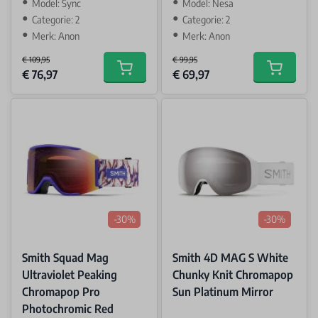
Model: Sync
Model: Nesa
Categorie: 2
Categorie: 2
Merk: Anon
Merk: Anon
€ 109,95
€ 99,95
Special Price
Special Price
€ 76,97
€ 69,97
Add to cart
Add to car
-30%
-30%
Smith Squad Mag
Smith 4D MAG S White
Ultraviolet Peaking
Chunky Knit Chromapop
Chromapop Pro
Sun Platinum Mirror
Photochromic Red