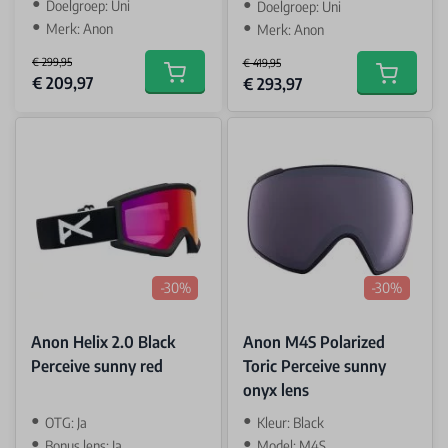
Doelgroep: Uni
Doelgroep: Uni
Merk: Anon
Merk: Anon
€ 299,95
€ 419,95
Special Price
Special Price
€ 209,97
Add to cart
€ 293,97
Add to car
-30%
-30%
Anon Helix 2.0 Black
Anon M4S Polarized
Perceive sunny red
Toric Perceive sunny
onyx lens
OTG: Ja
Kleur: Black
Bonus lens: Ja
Model: M4S