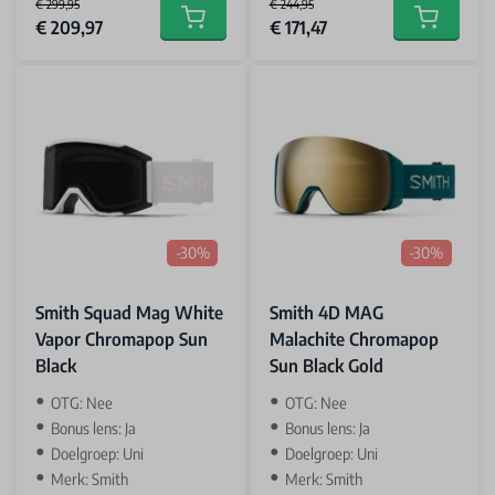
€ 299,95
€ 244,95
Special Price
Special Price
€ 209,97
€ 171,47
Add to cart
Add to car
-30%
-30%
Smith Squad Mag White
Smith 4D MAG
Vapor Chromapop Sun
Malachite Chromapop
Black
Sun Black Gold
OTG: Nee
OTG: Nee
Bonus lens: Ja
Bonus lens: Ja
Doelgroep: Uni
Doelgroep: Uni
Merk: Smith
Merk: Smith