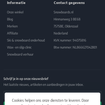
Informatie
Contact gegevens
Onze winkel
Snowboards.nl
Blog
Hinmanweg 3 BE68
Merken
7575BE, Oldenzaal
Affiliate
Nederland
Ski & snowboard onderhoud
KVK nummer: 94075816
Wax- en slijp clinic
Btw nummer: NL866627042B01
Snowboard verhuur
Schrijf je in op onze nieuwsbrief
Het laatste nieuws, artikelen en aanbiedingen in jouw inbox.
Email Address
Cookies helpen ons onze diensten te leveren. Door