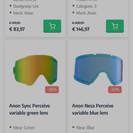
Doelgroep: Uni
Categorie: 3
Merk: Anon
Merk: Anon
€ 119,95
€ 209,95
Special Price
Special Price
€ 83,97
€ 146,97
Add to cart
Add to car
-30%
-30%
Anon Sync Perceive
Anon Nesa Perceive
variable green lens
variable blue lens
Kleur: Green
Kleur: Blue