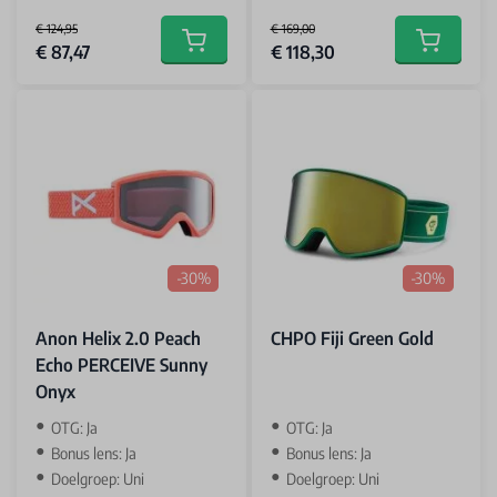
€ 124,95
€ 169,00
Special Price
Special Price
€ 87,47
€ 118,30
Add to cart
Add to car
-30%
-30%
Anon Helix 2.0 Peach
CHPO Fiji Green Gold
Echo PERCEIVE Sunny
Onyx
OTG: Ja
OTG: Ja
Bonus lens: Ja
Bonus lens: Ja
Doelgroep: Uni
Doelgroep: Uni