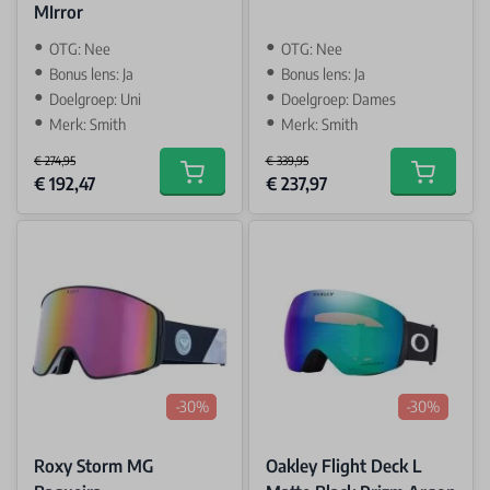
MIrror
OTG: Nee
OTG: Nee
Bonus lens: Ja
Bonus lens: Ja
Doelgroep: Uni
Doelgroep: Dames
Merk: Smith
Merk: Smith
€ 274,95
€ 339,95
Special Price
Special Price
€ 192,47
€ 237,97
Add to cart
Add to car
-30%
-30%
Roxy Storm MG
Oakley Flight Deck L