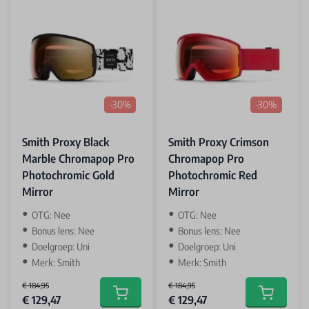
-30%
-30%
Smith Proxy Black
Smith Proxy Crimson
Marble Chromapop Pro
Chromapop Pro
Photochromic Gold
Photochromic Red
Mirror
Mirror
OTG: Nee
OTG: Nee
Bonus lens: Nee
Bonus lens: Nee
Doelgroep: Uni
Doelgroep: Uni
Merk: Smith
Merk: Smith
€ 184,95
€ 184,95
Special Price
Special Price
€ 129,47
€ 129,47
Add to cart
Add to car