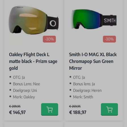
-30%
-30%
Oakley Flight Deck L
Smith I-O MAG XL Black
matte black - Prizm sage
Chromapop Sun Green
gold
Mirror
OTG: Ja
OTG: Ja
Bonus Lens: Nee
Bonus lens: Ja
Doelgroep: Uni
Doelgroep: Heren
Merk: Oakley
Merk: Smith
€ 209,95
€ 269,95
Special Price
Special Price
€ 146,97
€ 188,97
Add to cart
Add to car