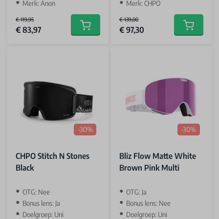
Merk: Anon
Merk: CHPO
€ 119,95
€ 139,00
Special Price
Special Price
€ 83,97
€ 97,30
Add to cart
Add to car
-30%
-30%
CHPO Stitch N Stones
Bliz Flow Matte White
Black
Brown Pink Multi
OTG: Nee
OTG: Ja
Bonus lens: Ja
Bonus lens: Nee
Doelgroep: Uni
Doelgroep: Uni