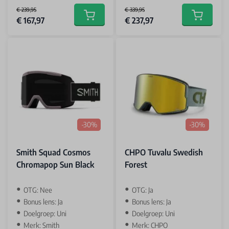
€ 239,95
€ 339,95
Special Price
Special Price
€ 167,97
€ 237,97
Add to cart
Add to car
-30%
-30%
Smith Squad Cosmos
CHPO Tuvalu Swedish
Chromapop Sun Black
Forest
OTG: Nee
OTG: Ja
Bonus lens: Ja
Bonus lens: Ja
Doelgroep: Uni
Doelgroep: Uni
Merk: Smith
Merk: CHPO