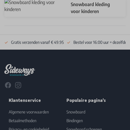
Snowboard kleding
voor kinderen
Gratis verzenden vanaf € 49.95
Bestel voor 16:00 uur = dezelfde 
Footer
Facebook
Instagram
Klantenservice
Populaire pagina's
Algemene voorwaarden
Snowboard
Betaalmethoden
Bindingen
Privacy- en cookiebeleid
Snowboard schoenen