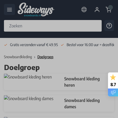
Cart
Cont
Skip to Content
Gratis verzenden vanaf € 49.95
Bestel voor 16:00 uur = dezelfde 
Snowboardkleding
Doelgroep
Doelgroep
Snowboard kleding
8.7
heren
Snowboard kleding
dames