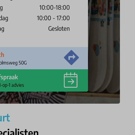
ag
10:00-18:00
dag
10:00 - 17:00
ag
Gesloten
ch
Solmsweg 50G
fspraak
1-op-1 advies
urt
cialisten