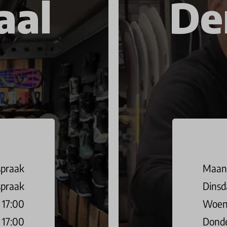
aal
De
spraak
Maan
spraak
Dinsd
 17:00
Woen
 17:00
Dond