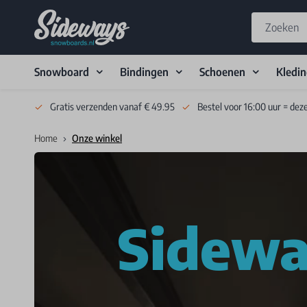
Snowboard
Bindingen
Schoenen
Kledi
Skip to Content
Gratis verzenden vanaf € 49.95
Bestel voor 16:00 uur = dez
Home
Onze winkel
Sidew