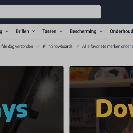
ng
Brillen
Tassen
Bescherming
Onderhou
elfde dag verzonden
#1 In Snowboards
Al je favoriete merken onder 
ays
Do