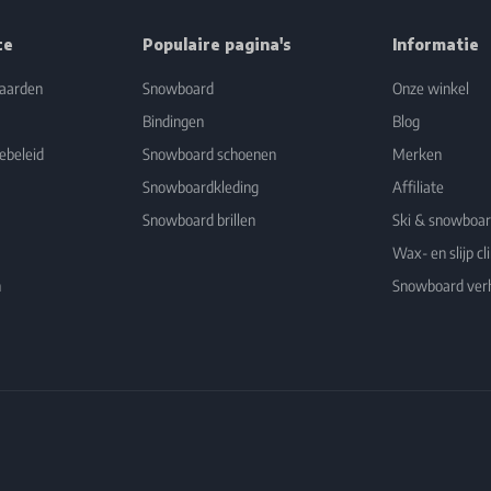
ce
Populaire pagina's
Informatie
aarden
Snowboard
Onze winkel
Bindingen
Blog
ebeleid
Snowboard schoenen
Merken
Snowboardkleding
Affiliate
Snowboard brillen
Ski & snowboa
Wax- en slijp cli
n
Snowboard ver