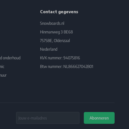
Contact gegevens
Snowboards.nl
Hinmanweg 3 BE68
7575BE, Oldenzaal
Nederland
rd onderhoud
KVK nummer: 94075816
nic
Btw nummer: NL866627042B01
huur
Email Address
Abonneren