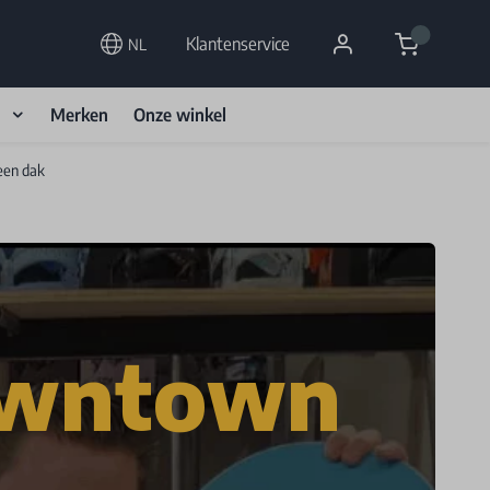
Cart
Klantenservice
NL
d
Merken
Onze winkel
een dak
wntown