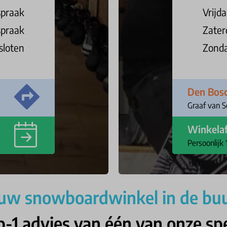
spraak
Vrijd
spraak
Zater
sloten
Zond
Den Bos
Graaf van 
Winkela
Persoonlijk 
uw snowboardwinkel in de bu
op-1 advies van één van onze spe