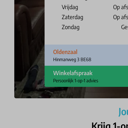
Vrijdag
Op af
Zaterdag
Op af
Zondag
Ge
Oldenzaal
Hinmanweg 3 BE68
Winkelafspraak
Persoonlijk 1-op-1 advies
Jo
Krijg 1-