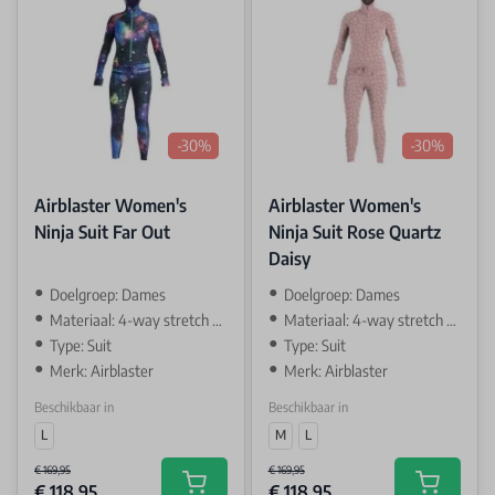
-30%
-30%
Airblaster Women's
Airblaster Women's
Ninja Suit Far Out
Ninja Suit Rose Quartz
Daisy
Doelgroep: Dames
Doelgroep: Dames
Materiaal: 4-way stretch AIR-TECH
Materiaal: 4-way stretch AIR-TECH
Type: Suit
Type: Suit
Merk: Airblaster
Merk: Airblaster
Beschikbaar in
Beschikbaar in
L
M
L
€ 169,95
€ 169,95
€ 118,95
€ 118,95
Add to cart
Add to car