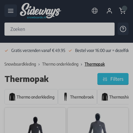
Cart
Cont
Skip to Content
Gratis verzenden vanaf € 49.95
Bestel voor 16:00 uur = dezelfde 
Snowboardkleding
Thermo onderkleding
Thermopak
Thermopak
Filters
Thermo onderkleding
Thermobroek
Thermoshirt