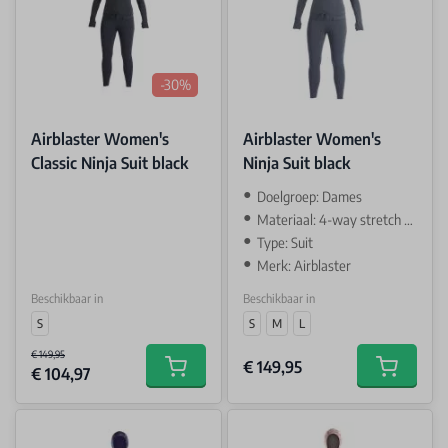
-30%
Airblaster Women's
Airblaster Women's
Classic Ninja Suit black
Ninja Suit black
Doelgroep: Dames
Materiaal: 4-way stretch AIR-TECH
Type: Suit
Merk: Airblaster
Beschikbaar in
Beschikbaar in
S
S
M
L
€ 149,95
€ 149,95
€ 104,97
Add to cart
Add to car