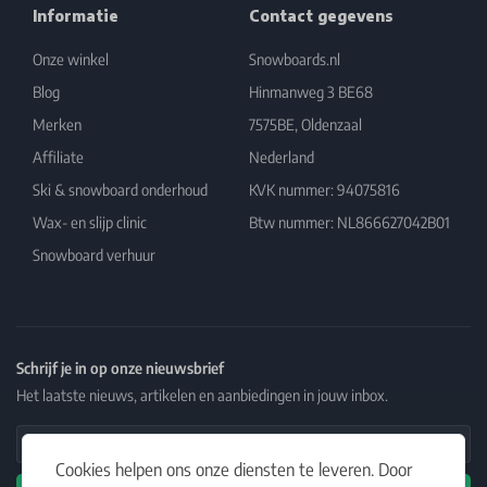
Informatie
Contact gegevens
Onze winkel
Snowboards.nl
Blog
Hinmanweg 3 BE68
Merken
7575BE, Oldenzaal
Affiliate
Nederland
Ski & snowboard onderhoud
KVK nummer: 94075816
Wax- en slijp clinic
Btw nummer: NL866627042B01
Snowboard verhuur
Schrijf je in op onze nieuwsbrief
Het laatste nieuws, artikelen en aanbiedingen in jouw inbox.
Email Address
Cookies helpen ons onze diensten te leveren. Door