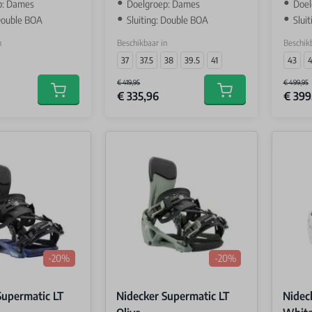
p: Dames
Doelgroep: Dames
Doel
 Double BOA
Sluiting: Double BOA
Slui
n
Beschikbaar in
Beschikb
37
37.5
38
39.5
41
43
€ 419,95
€ 499,95
€ 335,96
€ 399
Add to cart
Add to cart
-20%
-20%
Supermatic LT
Nidecker Supermatic LT
Nidec