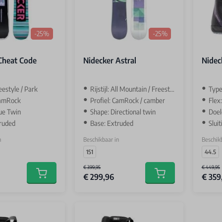
-25%
-25%
Cheat Code
Nidecker Astral
Nidec
reestyle / Park
Rijstijl: All Mountain / Freestyle
Type
CamRock
Profiel: CamRock / camber
Flex:
ue Twin
Shape: Directional twin
Doel
ruded
Base: Extruded
Slui
n
Beschikbaar in
Beschikb
151
44.5
€ 399,95
€ 449,95
€ 299,96
€ 359
Add to cart
Add to cart