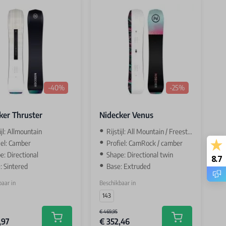
-40%
-25%
ker Thruster
Nidecker Venus
ijl: Allmountain
Rijstijl: All Mountain / Freestyle
iel: Camber
Profiel: CamRock / camber
e: Directional
Shape: Directional twin
8.7
: Sintered
Base: Extruded
aar in
Beschikbaar in
143
€ 469,95
,97
€ 352,46
Add to cart
Add to cart