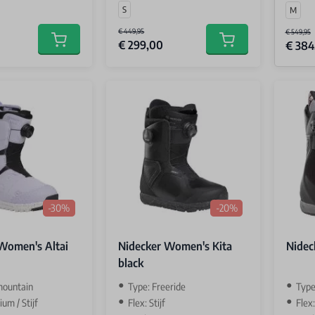
S
M
€ 449,95
€ 549,95
€ 299,00
€ 384
Add to cart
Add to cart
-30%
-20%
Women's Altai
Nidecker Women's Kita
Nidec
black
mountain
Type: Freeride
Type
um / Stijf
Flex: Stijf
Flex: