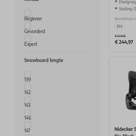
Doelgroe
Sluiting:
Beginner
Beschikbaar i
37.5
Gevorderd
€ 349,95
€ 244,97
Expert
Snowboard lengte
139
142
143
146
Nidecker 
147