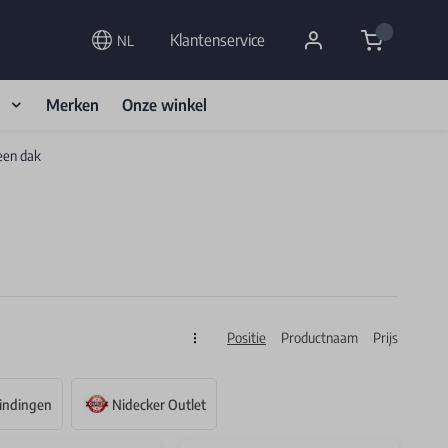
Cart
Klantenservice
NL
d
Merken
Onze winkel
een dak
Positie
Productnaam
Prijs
Sorteren op
indingen
Nidecker Outlet