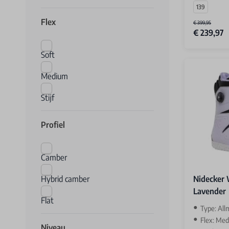
139
Flex
€ 399,95
€ 239,97
Soft
Medium
Stijf
Profiel
Camber
Hybrid camber
Nidecker 
Lavender
Flat
Type: All
Flex: Medi
Niveau