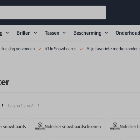
ng
Brillen
Tassen
Bescherming
Onderhou
elfde dag verzonden
#1 In Snowboards
Al je favoriete merken onder 
ker
Pagina 1 van 2
er snowboards
Nidecker snowboardschoenen
Nidecker b