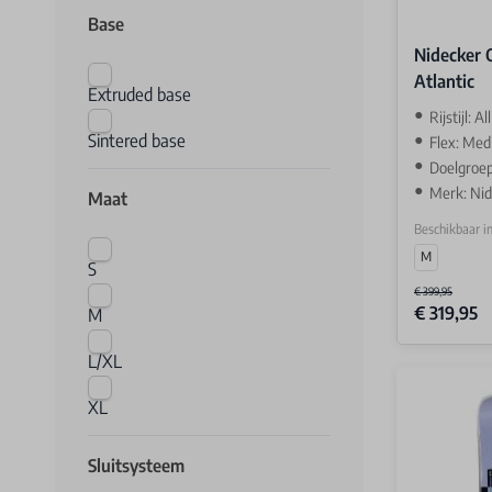
Base
Nidecker 
Atlantic
Extruded base
Rijstijl: A
Sintered base
Flex: Med
Doelgroep
Merk: Ni
Maat
Beschikbaar i
M
S
€ 399,95
€ 319,95
M
L/XL
XL
Sluitsysteem