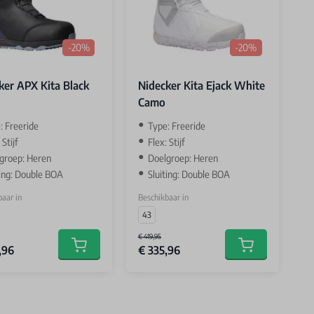
-20%
-20%
ker APX Kita Black
Nidecker Kita Ejack White
Camo
: Freeride
Type: Freeride
 Stijf
Flex: Stijf
groep: Heren
Doelgroep: Heren
ting: Double BOA
Sluiting: Double BOA
aar in
Beschikbaar in
43
€ 419,95
,96
€ 335,96
Add to cart
Add to cart