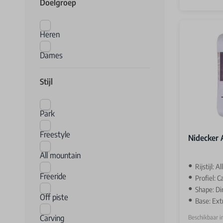
Doelgroep
Heren
Dames
Stijl
Park
Freestyle
Nidecker 
All mountain
Rijstijl: A
Freeride
Profiel: 
Shape: Di
Off piste
Base: Ext
Carving
Beschikbaar i