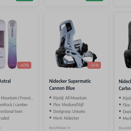
-40%
-34%
Astral
Nidecker Supermatic
Nidec
Cannon Blue
Carbo
ll Mountain / Freestyle
Rijstijl: All Mountain
Rijst
CamRock / camber
Flex: Medium/Stijf
Flex:
rectional twin
Doelgroep: Uniseks
Doel
ruded
Merk: Nidecker
Merk
n
Beschikbaar in
Beschikb