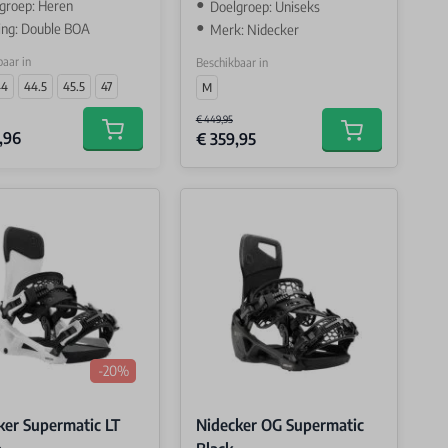
groep: Heren
Doelgroep: Uniseks
ting: Double BOA
Merk: Nidecker
aar in
Beschikbaar in
44
44.5
45.5
47
M
€ 449,95
,96
€ 359,95
Add to cart
Add to cart
-20%
ker Supermatic LT
Nidecker OG Supermatic