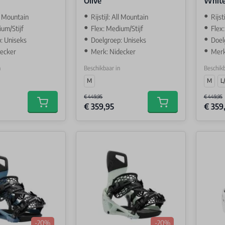
Olive
Whit
ll Mountain
Rijstijl: All Mountain
Rijst
ium/Stijf
Flex: Medium/Stijf
Flex
: Uniseks
Doelgroep: Uniseks
Doel
decker
Merk: Nidecker
Merk
n
Beschikbaar in
Beschikb
M
M
L
€ 449,95
€ 449,95
€ 359,95
€ 359
Add to cart
Add to cart
-20%
-20%