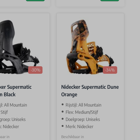
-30%
-34%
ker Supermatic
Nidecker Supermatic Dune
n Black
Orange
ijl: All Mountain
Rijstijl: All Mountain
 Stijf
Flex: Medium/Stijf
groep: Uniseks
Doelgroep: Uniseks
: Nidecker
Merk: Nidecker
aar in
Beschikbaar in