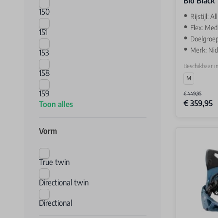
Bio Black
150
Rijstijl: A
Flex: Med
151
Doelgroep
Merk: Ni
153
Beschikbaar i
158
M
159
€ 449,95
€ 359,95
Toon alles
Vorm
True twin
Directional twin
Directional