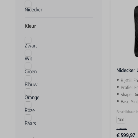
Nidecker
Kleur
Zwart
Wit
Nidecker U
Groen
Rijstijl: F
Blauw
Profiel: Fr
Shape: Di
Orange
Base: Sin
Roze
Beschikbaar i
158
Paars
€ 999,95
€ 599,97