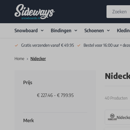
Snowboard
Bindingen
Schoenen
Kledi
Skip to Content
Gratis verzenden vanaf € 49.95
Bestel voor 16:00 uur = dez
Home
Nidecker
Nidec
Prijs
€ 227.46
-
€ 799.95
40
Producten
Nideck
Merk