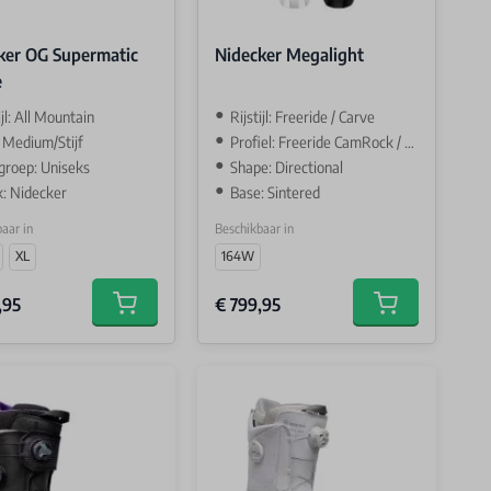
ker OG Supermatic
Nidecker Megalight
e
ijl: All Mountain
Rijstijl: Freeride / Carve
: Medium/Stijf
Profiel: Freeride CamRock / camber
groep: Uniseks
Shape: Directional
: Nidecker
Base: Sintered
aar in
Beschikbaar in
XL
164W
,95
€ 799,95
Add to cart
Add to cart