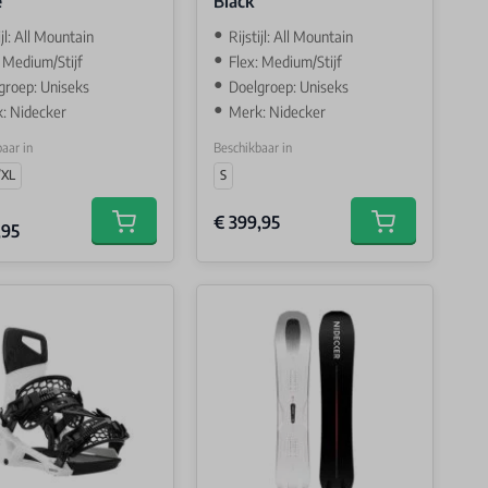
e
Black
ijl: All Mountain
Rijstijl: All Mountain
: Medium/Stijf
Flex: Medium/Stijf
groep: Uniseks
Doelgroep: Uniseks
: Nidecker
Merk: Nidecker
aar in
Beschikbaar in
/XL
S
€ 399,95
,95
Add to cart
Add to cart