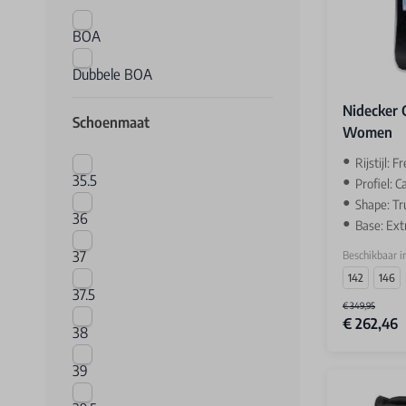
BOA
Dubbele BOA
Nidecker 
Schoenmaat
Women
Rijstijl: F
35.5
Profiel: 
Shape: Tr
36
Base: Ext
37
Beschikbaar i
142
146
37.5
€ 349,95
€ 262,46
38
39