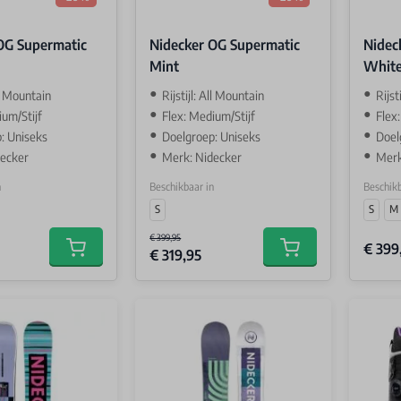
OG Supermatic
Nidecker OG Supermatic
Nidec
Mint
Whit
ll Mountain
Rijstijl: All Mountain
Rijst
ium/Stijf
Flex: Medium/Stijf
Flex
: Uniseks
Doelgroep: Uniseks
Doel
decker
Merk: Nidecker
Merk
n
Beschikbaar in
Beschikb
S
S
M
€ 399,95
€ 399
€ 319,95
Add to cart
Add to cart