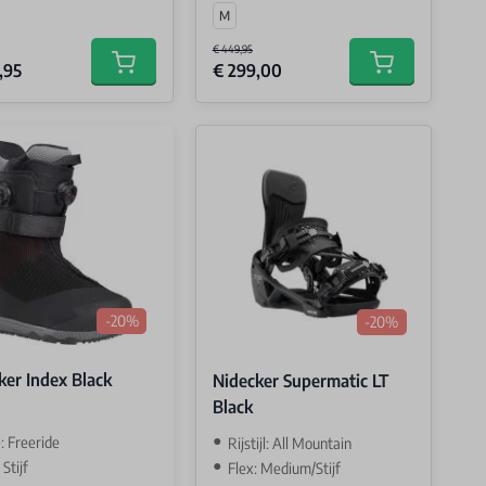
M
€ 449,95
,95
€ 299,00
Add to cart
Add to cart
-20%
-20%
ker Index Black
Nidecker Supermatic LT
Black
: Freeride
Rijstijl: All Mountain
 Stijf
Flex: Medium/Stijf