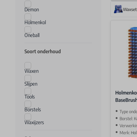
Demon
Waxset
Holmenkol
Oneball
Soort onderhoud
Waxen
Slijpen
Holmenko
Tools
BaseBrus
Borstels
Type ond
Borstel: 
Waxijzers
Verwerki
Merk: Ho