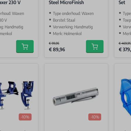
xer 230 V
Steel MicroFinish
Set
erhoud: Waxen
Type onderhoud: Waxen
Type
30 V
Borstel: Staal
Toep
ng: Handmatig
Verwerking: Handmatig
Verw
lmenkol
Merk: Holmenkol
Merk
€ 99,95
€ 469,95
Special Price
Special 
€ 89,96
€ 379
Add to cart
Add to cart
-10%
-10%