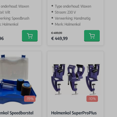
 onderhoud: Waxen
Type onderhoud: Waxen
el: Vilt
Stroom: 230 V
erking: Speedbrush
Verwerking: Handmatig
: Holmenkol
Merk: Holmenkol
€ 499,99
Price
Special Price
96
€ 449,99
Add to cart
Add to cart
-19%
-10%
nkol Speedborstel
Holmenkol SuperProPlus