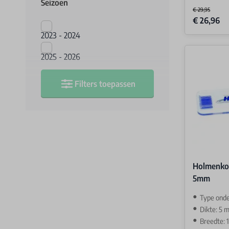
Seizoen
€ 29,95
Special Price
€ 26,96
2023 - 2024
2025 - 2026
Filters toepassen
Holmenkol
5mm
Type ond
Dikte: 5 
Breedte: 