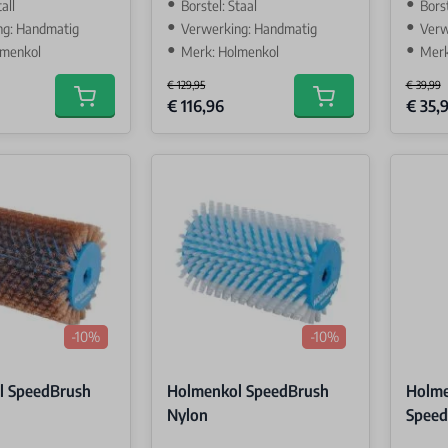
all
Borstel: Staal
Bors
ng: Handmatig
Verwerking: Handmatig
Verw
lmenkol
Merk: Holmenkol
Merk
€ 129,95
€ 39,99
Special Price
Special 
€ 116,96
€ 35,
Add to cart
Add to cart
-10%
-10%
l SpeedBrush
Holmenkol SpeedBrush
Holme
Nylon
Speed