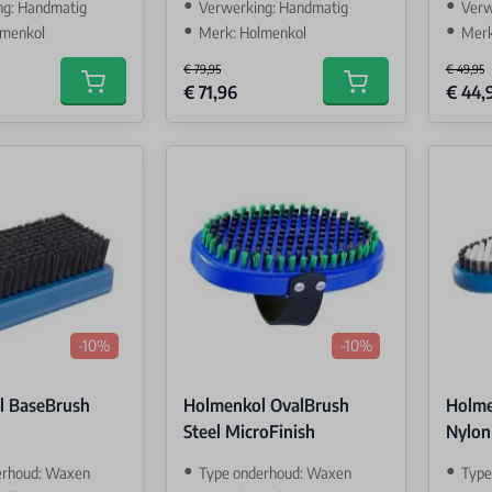
ng: Handmatig
Verwerking: Handmatig
Verw
lmenkol
Merk: Holmenkol
Merk
€ 79,95
€ 49,95
Special Price
Special 
€ 71,96
€ 44,
Add to cart
Add to cart
-10%
-10%
l BaseBrush
Holmenkol OvalBrush
Holme
Steel MicroFinish
Nylon
erhoud: Waxen
Type onderhoud: Waxen
Type