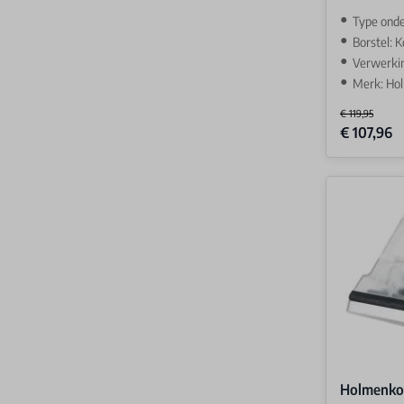
Type ond
Borstel: 
Verwerki
Merk: Ho
€ 119,95
Special Price
€ 107,96
Holmenkol