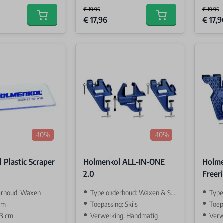
€ 19,95
€ 19,95
Special Price
Special 
€ 17,96
€ 17,9
Add to cart
Add to cart
-10%
-10%
 Plastic Scraper
Holmenkol ALL-IN-ONE
Holme
2.0
Freer
erhoud: Waxen
Type onderhoud: Waxen & Slijpen
Type 
mm
Toepassing: Ski's
Toepa
13 cm
Verwerking: Handmatig
Verw