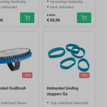
erking: Handmatig
Verwerking: Handmatig
: Holmenkol
Merk: Holmenkol
€ 99,95
Price
Special Price
96
€ 89,96
Add to cart
Add to cart
-10%
-10%
nkol OvalBrush
Holmenkol binding
stoppers 12x
 onderhoud: Waxen
Type onderhoud: Waxen/Slijpen