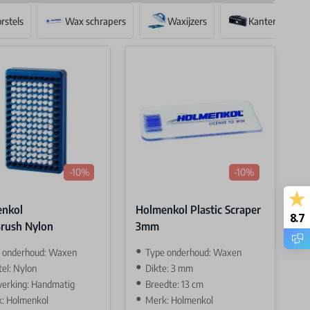
rstels
Wax schrapers
Waxijzers
Kantenslijpers
-10%
-10%
nkol
Holmenkol Plastic Scraper
8.7
rush Nylon
3mm
 onderhoud: Waxen
Type onderhoud: Waxen
tel: Nylon
Dikte: 3 mm
erking: Handmatig
Breedte: 13 cm
: Holmenkol
Merk: Holmenkol