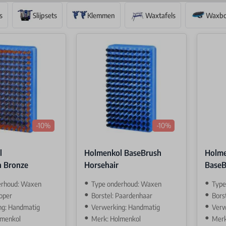
s
Slijpsets
Klemmen
Waxtafels
Waxbo
-10%
-10%
l
Holmenkol BaseBrush
Holme
h Bronze
Horsehair
BaseB
erhoud: Waxen
Type onderhoud: Waxen
Type
Koper
Borstel: Paardenhaar
Bors
ng: Handmatig
Verwerking: Handmatig
Verw
lmenkol
Merk: Holmenkol
Merk