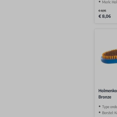
Merk: Ho
€ 8,95
Special Price
€ 8,06
Holmenko
Bronze
Type ond
Borstel: 