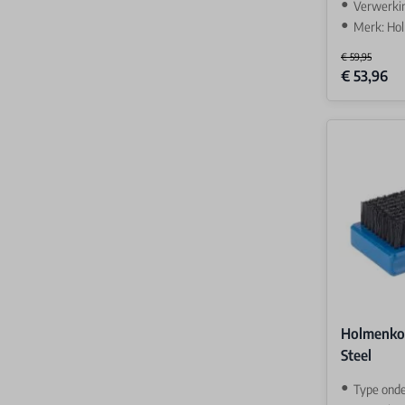
Verwerki
Merk: Ho
€ 59,95
Special Price
€ 53,96
Holmenko
Steel
Type ond