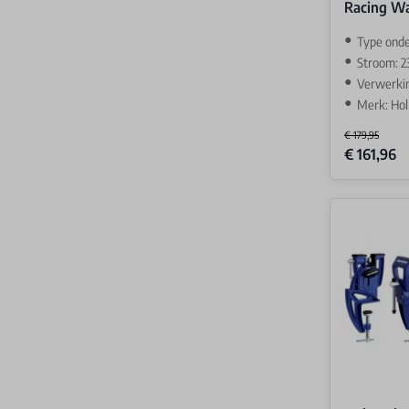
Racing Wa
Type ond
Stroom: 2
Verwerki
Merk: Ho
€ 179,95
Special Price
€ 161,96