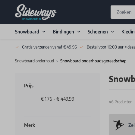
Snowboard
Bindingen
Schoenen
Kledi
Skip to Content
Gratis verzenden vanaf € 49.95
Bestel voor 16:00 uur = dez
Snowboard onderhoud
Snowboard onderhoudsgereedschap
Snowb
Prijs
€ 1.76
-
€ 449.99
46
Producten
Merk
Zel