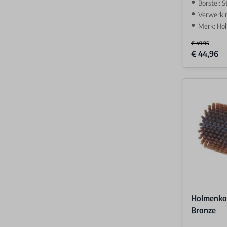
Borstel: St
Verwerki
Merk: Ho
€ 49,95
Special Price
€ 44,96
Holmenko
Bronze