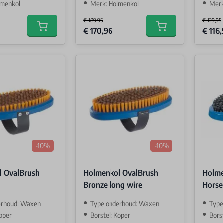
lmenkol
Merk: Holmenkol
Merk
€ 189,95
€ 129,95
Special Price
Special 
€ 170,96
€ 116
Add to cart
Add to cart
-10%
-10%
l OvalBrush
Holmenkol OvalBrush
Holme
Bronze long wire
Horse
erhoud: Waxen
Type onderhoud: Waxen
Type
Koper
Borstel: Koper
Bors