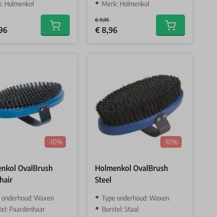
: Holmenkol
Merk: Holmenkol
€ 9,95
Price
Special Price
,96
€ 8,96
Add to cart
Add to cart
-10%
-10%
nkol OvalBrush
Holmenkol OvalBrush
hair
Steel
 onderhoud: Waxen
Type onderhoud: Waxen
tel: Paardenhaar
Borstel: Staal