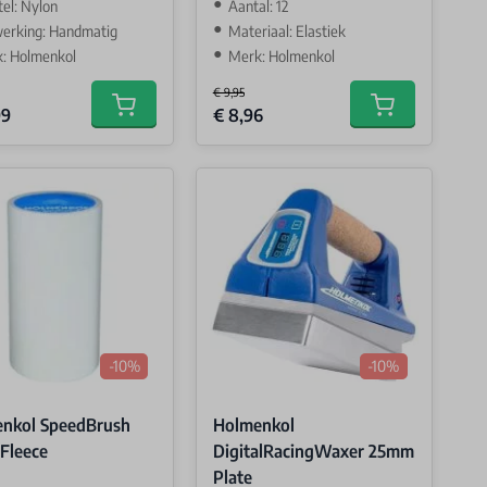
tel: Nylon
Aantal: 12
erking: Handmatig
Materiaal: Elastiek
: Holmenkol
Merk: Holmenkol
€ 9,95
Price
Special Price
99
€ 8,96
Add to cart
Add to cart
-10%
-10%
nkol SpeedBrush
Holmenkol
Fleece
DigitalRacingWaxer 25mm
Plate