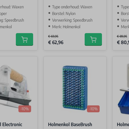
erhoud: Waxen
Type onderhoud: Waxen
Type
Koper
Borstel: Nylon
Borst
ng: Speedbrush
Verwerking: Speedbrush
Verw
lmenkol
Merk: Holmenkol
Merk
€ 69,95
€ 89,95
Special Price
Special 
€ 62,96
€ 80,
Add to cart
Add to cart
-10%
-10%
 Electronic
Holmenkol BaseBrush
Holme