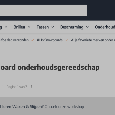
ng
Brillen
Tassen
Bescherming
Onderhou
elfde dag verzonden
#1 In Snowboards
Al je favoriete merken onder 
oard onderhoudsgereedschap
Pagina 1 van 2
f leren Waxen & Slijpen?
Ontdek onze workshop