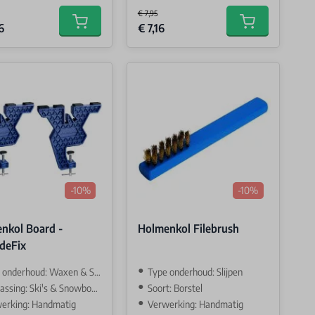
€ 7,95
Price
Special Price
6
€ 7,16
Add to cart
Add to cart
-10%
-10%
nkol Board -
Holmenkol Filebrush
ideFix
onderhoud: Waxen & Slijpen
Type onderhoud: Slijpen
ssing: Ski's & Snowboards
Soort: Borstel
erking: Handmatig
Verwerking: Handmatig