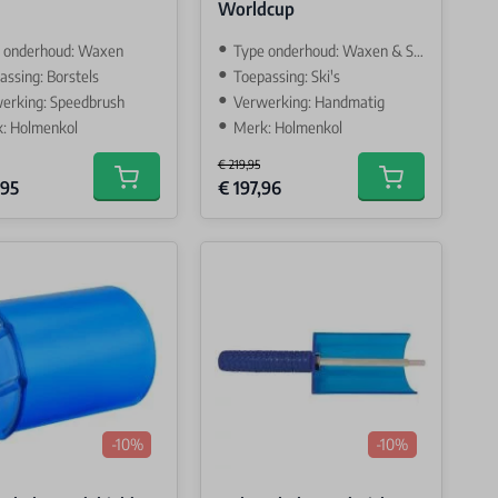
Worldcup
 onderhoud: Waxen
Type onderhoud: Waxen & Slijpen
assing: Borstels
Toepassing: Ski's
erking: Speedbrush
Verwerking: Handmatig
: Holmenkol
Merk: Holmenkol
€ 219,95
Price
Special Price
,95
€ 197,96
Add to cart
Add to cart
-10%
-10%