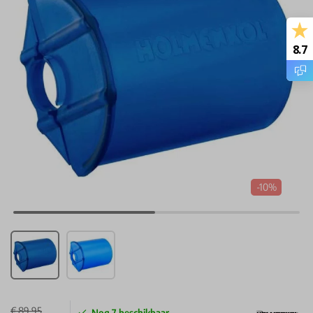
8.7
-10%
€ 89,95
Nog
7
beschikbaar