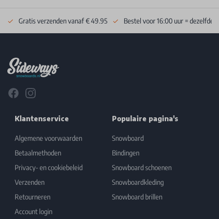
Gratis verzenden vanaf € 49.95
Bestel voor 16:00 uur = dezelfde 
Footer
Facebook
Instagram
Klantenservice
Populaire pagina's
Algemene voorwaarden
Snowboard
Betaalmethoden
Bindingen
Privacy- en cookiebeleid
Snowboard schoenen
Verzenden
Snowboardkleding
Retourneren
Snowboard brillen
Account login