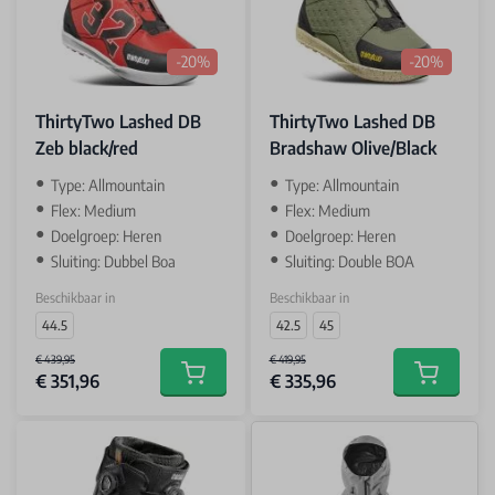
-20%
-20%
ThirtyTwo Lashed DB
ThirtyTwo Lashed DB
Zeb black/red
Bradshaw Olive/Black
Type: Allmountain
Type: Allmountain
Flex: Medium
Flex: Medium
Doelgroep: Heren
Doelgroep: Heren
Sluiting: Dubbel Boa
Sluiting: Double BOA
Beschikbaar in
Beschikbaar in
44.5
42.5
45
€ 439,95
€ 419,95
€ 351,96
€ 335,96
Add to cart
Add to car