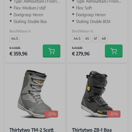
Type: Allmountain / Freeride
Type: Allmountain / Freestyle
Flex: Medium / stijf
Flex: Soft
Doelgroep: Heren
Doelgroep: Heren
Sluiting: Double Boa
Sluiting: Double BOA
Beschikbaar in
Beschikbaar in
44.5
44.5
45
47
48
€ 449,95
€ 349,95
€ 359,96
€ 279,96
Add to cart
Add to car
-20%
-20%
Thirtytwo TM-2 Scott
Thirtytwo ZB-1 Boa