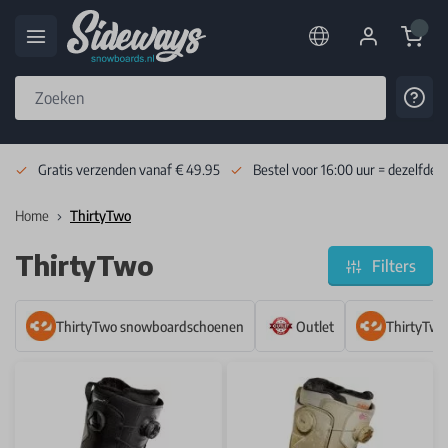
Cart
Cont
Skip to Content
Gratis verzenden vanaf € 49.95
Bestel voor 16:00 uur = dezelfde 
Home
ThirtyTwo
ThirtyTwo
Filters
ThirtyTwo snowboardschoenen
Outlet
ThirtyTwo