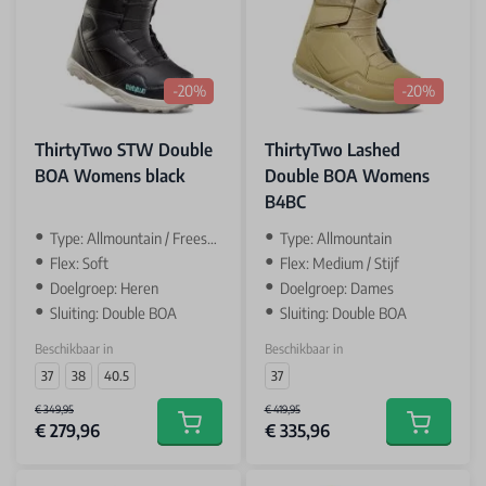
-20%
-20%
ThirtyTwo STW Double
ThirtyTwo Lashed
BOA Womens black
Double BOA Womens
B4BC
Type: Allmountain / Freestyle
Type: Allmountain
Flex: Soft
Flex: Medium / Stijf
Doelgroep: Heren
Doelgroep: Dames
Sluiting: Double BOA
Sluiting: Double BOA
Beschikbaar in
Beschikbaar in
37
38
40.5
37
€ 349,95
€ 419,95
€ 279,96
€ 335,96
Add to cart
Add to car