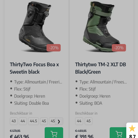
-20%
-20%
ThirtyTwo Focus Boa x
Thirtytwo TM-2 XLT DB
Sweetin black
Black/Green
Type: Allmountain / Freeride
Type: Allmountain / Freestyle
Flex: Stijf
Flex: Stijf
Doelgroep: Heren
Doelgroep: Heren
Sluiting: Double Boa
Sluiting: BOA
Beschikbaar in
Beschikbaar in
43
44
44.5
45
45.5
44
45
€ 579,95
€ 489,95
8.7
€ 463,96
€ 391,96
Add to cart
Add to car