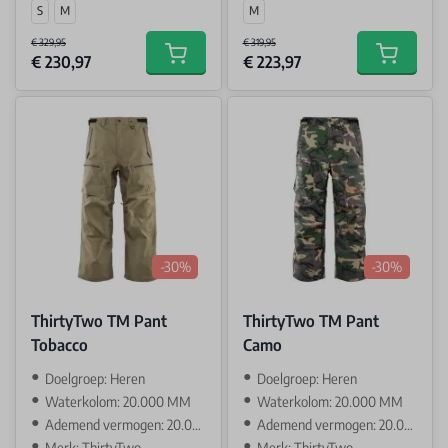
S
M
M
€ 329,95
€ 319,95
€ 230,97
€ 223,97
Add to cart
Add to car
-30%
-30%
ThirtyTwo TM Pant
ThirtyTwo TM Pant
Tobacco
Camo
Doelgroep: Heren
Doelgroep: Heren
Waterkolom: 20.000 MM
Waterkolom: 20.000 MM
Ademend vermogen: 20.000 GR
Ademend vermogen: 20.000 GR
Merk: ThirtyTwo
Merk: ThirtyTwo