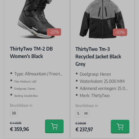
-20%
-30%
ThirtyTwo TM-2 DB
ThirtyTwo Tm-3
Women's Black
Recycled Jacket Black
Grey
Type: Allmountain / Freeride
Doelgroep: Heren
Waterkolom: 25.000 MM
Flex: Medium / stijf
Ademend vermogen: 25.000 GR
Doelgroep: Dames
Merk: ThirtyTwo
Sluiting: Double Boa
Beschikbaar in
Beschikbaar in
38
S
M
€ 449,95
€ 339,95
€ 359,96
€ 237,97
Add to cart
Add to car