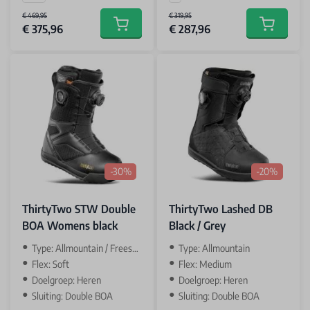
€ 469,95
€ 319,95
€ 375,96
€ 287,96
Add to cart
Add to car
-30%
-20%
ThirtyTwo STW Double
ThirtyTwo Lashed DB
BOA Womens black
Black / Grey
Type: Allmountain / Freestyle
Type: Allmountain
Flex: Soft
Flex: Medium
Doelgroep: Heren
Doelgroep: Heren
Sluiting: Double BOA
Sluiting: Double BOA