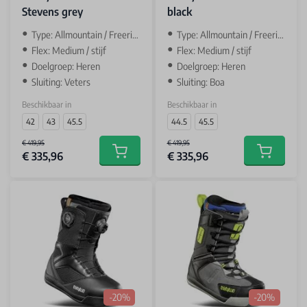
Stevens grey
black
Type: Allmountain / Freeride
Type: Allmountain / Freeride
Flex: Medium / stijf
Flex: Medium / stijf
Doelgroep: Heren
Doelgroep: Heren
Sluiting: Veters
Sluiting: Boa
Beschikbaar in
Beschikbaar in
42
43
45.5
44.5
45.5
€ 419,95
€ 419,95
€ 335,96
€ 335,96
Add to cart
Add to car
-20%
-20%