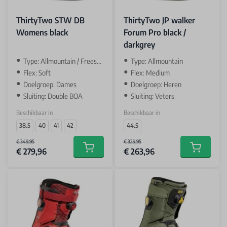
ThirtyTwo STW DB
ThirtyTwo JP walker
Womens black
Forum Pro black /
darkgrey
Type: Allmountain / Freestyle
Type: Allmountain
Flex: Soft
Flex: Medium
Doelgroep: Dames
Doelgroep: Heren
Sluiting: Double BOA
Sluiting: Veters
Beschikbaar in
Beschikbaar in
38.5
40
41
42
44.5
€ 349,95
€ 329,95
€ 279,96
€ 263,96
Add to cart
Add to car