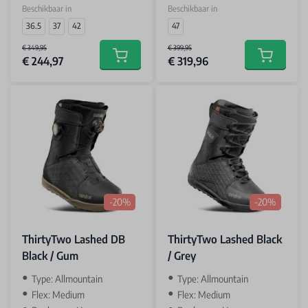
Beschikbaar in
Beschikbaar in
36.5
37
42
47
€ 349,95
€ 399,95
€ 244,97
€ 319,96
Add to cart
Add to car
-20%
-20%
ThirtyTwo Lashed DB
ThirtyTwo Lashed Black
Black / Gum
/ Grey
Type: Allmountain
Type: Allmountain
Flex: Medium
Flex: Medium