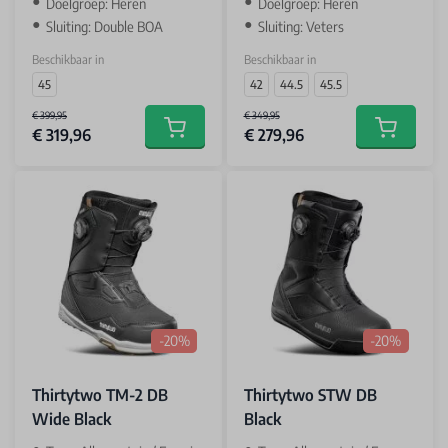
Doelgroep: Heren
Doelgroep: Heren
Sluiting: Double BOA
Sluiting: Veters
Beschikbaar in
Beschikbaar in
45
42
44.5
45.5
€ 399,95
€ 349,95
€ 319,96
€ 279,96
Add to cart
Add to car
-20%
-20%
Thirtytwo TM-2 DB
Thirtytwo STW DB
Wide Black
Black