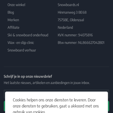
Onze winkel
Snowboards.nl
Blog
Hinmanweg 3 BE68
Merken
7575BE, Oldenzaal
Affiliate
Nederland
Ski & snowboard onderhoud
KVK nummer: 94075816
Wax- en slijp clinic
Btw nummer: NL866627042B01
Snowboard verhuur
Schrijf je in op onze nieuwsbrief
Het laatste nieuws, artikelen en aanbiedingen in jouw inbox.
Email Address
Cookies helpen ons onze diensten te leveren. Door
onze diensten te gebruiken, gaat u akkoord met ons
Abonneren
gebruik van cookies.