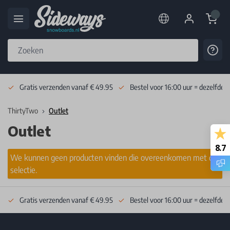
Cart
Cont
Skip to Content
Gratis verzenden vanaf € 49.95
Bestel voor 16:00 uur = dezelfde 
ThirtyTwo
Outlet
Outlet
8.7
We kunnen geen producten vinden die overeenkomen met de
selectie.
Gratis verzenden vanaf € 49.95
Bestel voor 16:00 uur = dezelfde 
Footer