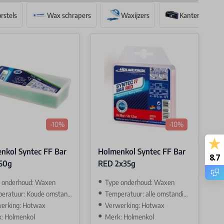
rstels
Wax schrapers
Waxijzers
Kantenslijpers
-10%
-10%
nkol Syntec FF Bar
Holmenkol Syntec FF Bar
8.7
50g
RED 2x35g
 onderhoud: Waxen
Type onderhoud: Waxen
ratuur: Koude omstandigehden
Temperatuur: alle omstandigehden
erking: Hotwax
Verwerking: Hotwax
: Holmenkol
Merk: Holmenkol