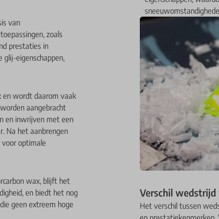
sneeuwomstandigheden 
is van
toepassingen, zoals
nd prestaties in
 glij-eigenschappen,
ax en wordt daarom vaak
n worden aangebracht
n en inwrijven met een
er. Na het aanbrengen
 voor optimale
carbon wax, blijft het
Verschil wedstrijd
digheid, en biedt het nog
s die geen extreem hoge
Het verschil tussen weds
en prestatiekenmerken. 