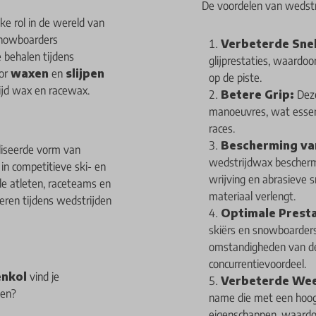
De voordelen van wedstr
ke rol in de wereld van
snowboarders
Verbeterde Snel
 behalen tijdens
glijprestaties, waardo
oor
waxen
en
slijpen
op de piste.
ijd wax en racewax.
Betere Grip:
Deze
manoeuvres, wat essent
races.
Bescherming van
liseerde vorm van
wedstrijdwax beschermt
in competitieve ski- en
wrijving en abrasieve
e atleten, raceteams en
materiaal verlengt.
eren tijdens wedstrijden
Optimale Presta
skiërs en snowboarder
omstandigheden van de 
concurrentievoordeel.
nkol
vind je
Verbeterde Wee
len?
name die met een hoog
eigenschappen, waardoo