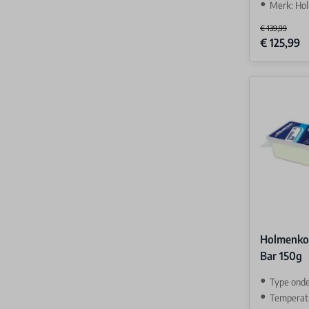
Merk: Ho
€ 139,99
Special Price
€ 125,99
Holmenkol
Bar 150g
Type ond
Temperatuur