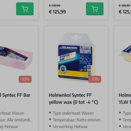
€ 139,99
€ 139,99
Special Price
Special 
€ 125,99
€ 125
Add to cart
Add to cart
-10%
-10%
 Syntec FF Bar
Holmenkol Syntec FF
Holme
yellow wax (0 tot -4 °C)
YLW 
erhoud: Waxen
Type onderhoud: Waxen
Type
: Alle omstandigehden
Temperatuur: Natte omstandigehden
Tempe
ng: Hotwax
Verwerking: Hotwax
Verw