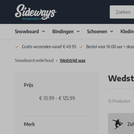
Snowboard
Bindingen
Schoenen
Kledi
Skip to Content
Gratis verzenden vanaf € 49.95
Bestel voor 16:00 uur = dez
Snowboard onderhoud
Wedstrijd wax
Wedst
Prijs
€ 35.99
-
€ 125.99
15
Producten
Merk
Zel