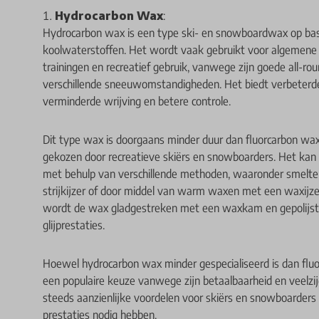
Hydrocarbon Wax
:
Hydrocarbon wax is een type ski- en snowboardwax op bas
koolwaterstoffen. Het wordt vaak gebruikt voor algemene 
trainingen en recreatief gebruik, vanwege zijn goede all-rou
verschillende sneeuwomstandigheden. Het biedt verbeterde
verminderde wrijving en betere controle.
Dit type wax is doorgaans minder duur dan fluorcarbon w
gekozen door recreatieve skiërs en snowboarders. Het ka
met behulp van verschillende methoden, waaronder smelte
strijkijzer of door middel van warm waxen met een waxijz
wordt de wax gladgestreken met een waxkam en gepolijst
glijprestaties.
Hoewel hydrocarbon wax minder gespecialiseerd is dan fluor
een populaire keuze vanwege zijn betaalbaarheid en veelzij
steeds aanzienlijke voordelen voor skiërs en snowboarder
prestaties nodig hebben.