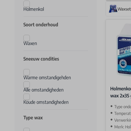
Holmenkol
Waxset
Soort onderhoud
Waxen
Sneeuw condities
Warme omstandigehden
Holmenkol
Alle omstandigheden
wax 2x35 
Koude omstandigheden
Type ond
Temperatuur
Type wax
Verwerki
Merk: Ho