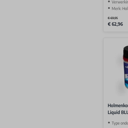
Verwerki
Merk: Ho
€ 69,95
Special Price
€ 62,96
Holmenkol
Liquid BL
Type ond