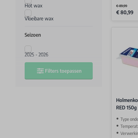
Hot wax
€ 89,99
Special Price
€ 80,99
Vloeibare wax
Seizoen
2025 - 2026
Filters toepassen
Holmenkol
RED 150g
Type ond
Temperatuur
Verwerki