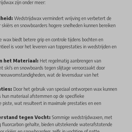
ijdwax zijn onder meer:
heid:
Wedstrijdwax vermindert wrijving en verbetert de
or skiërs en snowboarders hogere snelheden kunnen bereiken
 wax biedt betere grip en controle tijdens bochten en
ieel is voor het leveren van topprestaties in wedstrijden en
 het Materiaal:
Het regelmatig aanbrengen van
 ski's en snowboards tegen slijtage veroorzaakt door
 sneeuwomstandigheden, wat de levensduur van het
ties:
Door het gebruik van speciaal ontworpen wax kunnen
s hun materiaal afstemmen op de specifieke
piste, wat resulteert in maximale prestaties en een
rstand tegen Vocht:
Sommige wedstrijdwaxen, met
 fluorcarbon gehalte, bieden uitstekende waterafstotende
r skiërs en snowboarders zelfs in vochtige of natte