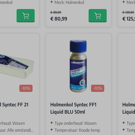
lmenkol
Merk: Holmenkol
Merk
€ 89,99
€ 139,99
Special Price
Special 
€ 80,99
€ 125
Add to cart
Add to cart
-10%
-10%
 Syntec FF 21
Holmenkol Syntec FF1
Holme
Liquid BLU 50ml
Liqui
erhoud: Waxen
Type onderhoud: Waxen
Type
: Alle omstandigehden
Temperatuur: Koude temp.
Temp