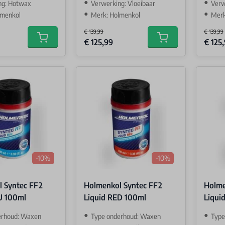
ng: Hotwax
Verwerking: Vloeibaar
Verw
lmenkol
Merk: Holmenkol
Merk
€ 139,99
€ 139,99
Special Price
Special 
€ 125,99
€ 125
Add to cart
Add to cart
-10%
-10%
 Syntec FF2
Holmenkol Syntec FF2
Holme
U 100ml
Liquid RED 100ml
Liqui
erhoud: Waxen
Type onderhoud: Waxen
Type