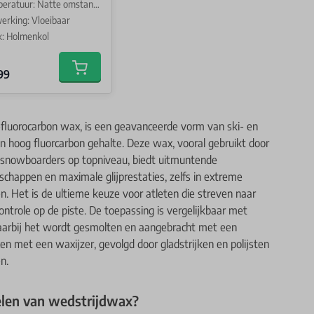
ratuur: Natte omstandigheden
erking: Vloeibaar
: Holmenkol
Price
99
Add to cart
:
h-fluorocarbon wax, is een geavanceerde vorm van ski- en
hoog fluorcarbon gehalte. Deze wax, vooral gebruikt door
n snowboarders op topniveau, biedt uitmuntende
chappen en maximale glijprestaties, zelfs in extreme
Het is de ultieme keuze voor atleten die streven naar
ntrole op de piste. De toepassing is vergelijkbaar met
arbij het wordt gesmolten en aangebracht met een
en met een waxijzer, gevolgd door gladstrijken en polijsten
n.
elen van wedstrijdwax?