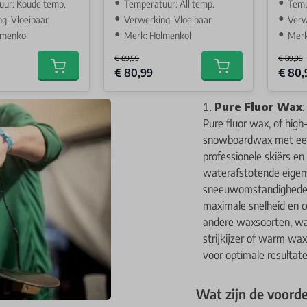
uur: Koude temp.
Temperatuur: All temp.
Tempe
g: Vloeibaar
Verwerking: Vloeibaar
Verw
lmenkol
Merk: Holmenkol
Merk
€ 89,99
€ 89,99
Special Price
Special 
€ 80,99
€ 80,
Add to cart
Add to cart
Pure Fluor Wax
Pure fluor wax, of hig
snowboardwax met een 
professionele skiërs e
waterafstotende eigens
sneeuwomstandigheden. 
maximale snelheid en co
andere waxsoorten, wa
strijkijzer of warm wax
voor optimale resultate
Wat zijn de voord