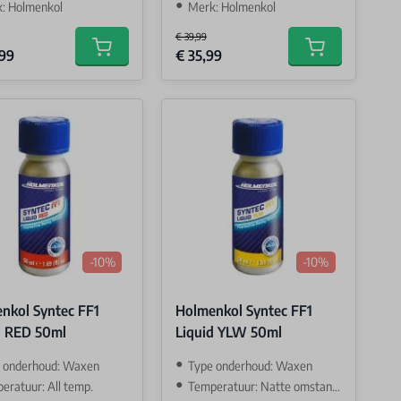
: Holmenkol
Merk: Holmenkol
€ 39,99
Price
Special Price
,99
€ 35,99
Add to cart
Add to cart
-10%
-10%
nkol Syntec FF1
Holmenkol Syntec FF1
d RED 50ml
Liquid YLW 50ml
 onderhoud: Waxen
Type onderhoud: Waxen
eratuur: All temp.
Temperatuur: Natte omstandigheden