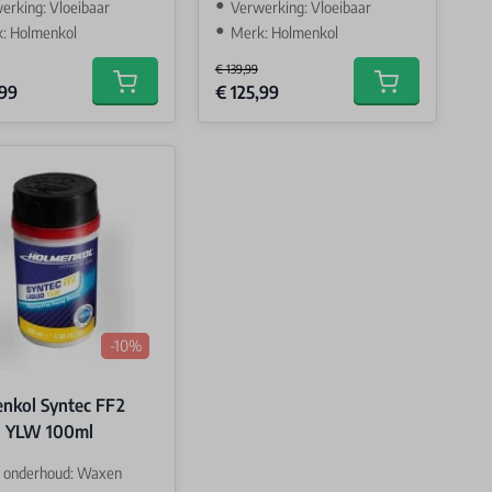
erking: Vloeibaar
Verwerking: Vloeibaar
: Holmenkol
Merk: Holmenkol
€ 139,99
Price
Special Price
,99
€ 125,99
Add to cart
Add to cart
-10%
nkol Syntec FF2
d YLW 100ml
 onderhoud: Waxen