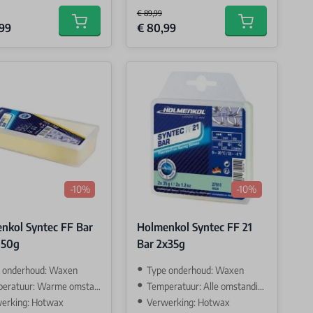
€ 89,99
Price
Special Price
,99
€ 80,99
Add to cart
Add to cart
-10%
-10%
nkol Syntec FF Bar
Holmenkol Syntec FF 21
150g
Bar 2x35g
 onderhoud: Waxen
Type onderhoud: Waxen
ratuur: Warme omstandigehden
Temperatuur: Alle omstandigehden
erking: Hotwax
Verwerking: Hotwax