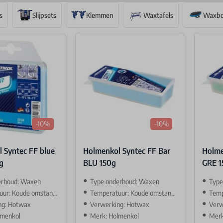
s
Slijpsets
Klemmen
Waxtafels
Waxbo
-10%
-10%
 Syntec FF blue
Holmenkol Syntec FF Bar
Holme
g
BLU 150g
GRE 1
erhoud: Waxen
Type onderhoud: Waxen
Type
: Koude omstandigehden
Temperatuur: Koude omstandigehden
Tempe
ng: Hotwax
Verwerking: Hotwax
Verw
lmenkol
Merk: Holmenkol
Merk