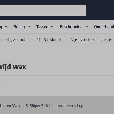
ng
Brillen
Tassen
Bescherming
Onderhou
elfde dag verzonden
#1 In Snowboards
Al je favoriete merken onder 
rijd wax
f leren Waxen & Slijpen?
Ontdek onze workshop