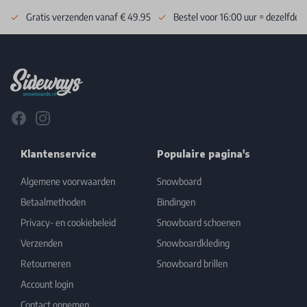
Gratis verzenden vanaf € 49.95
Bestel voor 16:00 uur = dezelfde 
Footer
Facebook
Instagram
Klantenservice
Populaire pagina's
Algemene voorwaarden
Snowboard
Betaalmethoden
Bindingen
Privacy- en cookiebeleid
Snowboard schoenen
Verzenden
Snowboardkleding
Retourneren
Snowboard brillen
Account login
Contact opnemen