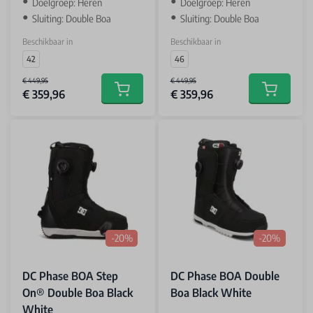
Doelgroep: Heren
Doelgroep: Heren
Sluiting: Double Boa
Sluiting: Double Boa
Beschikbaar in
Beschikbaar in
42
46
€ 449,95
€ 449,95
€ 359,96
€ 359,96
Add to cart
Add to car
-20%
-20%
DC Phase BOA Step
DC Phase BOA Double
On® Double Boa Black
Boa Black White
White