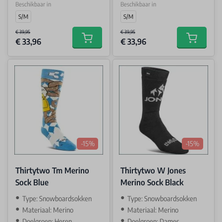
Beschikbaar in
Beschikbaar in
S/M
S/M
€ 39,95
€ 39,95
€ 33,96
€ 33,96
Add to cart
Add to car
-15%
-15%
Thirtytwo Tm Merino
Thirtytwo W Jones
Sock Blue
Merino Sock Black
Type: Snowboardsokken
Type: Snowboardsokken
Materiaal: Merino
Materiaal: Merino
Doelgroep: Heren
Doelgroep: Dames