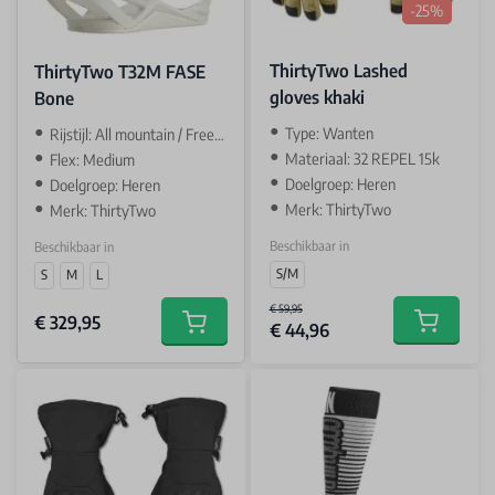
-25%
ThirtyTwo Lashed
ThirtyTwo T32M FASE
gloves khaki
Bone
Type: Wanten
Rijstijl: All mountain / Freeride
Materiaal: 32 REPEL 15k
Flex: Medium
Doelgroep: Heren
Doelgroep: Heren
Merk: ThirtyTwo
Merk: ThirtyTwo
Beschikbaar in
Beschikbaar in
S/M
S
M
L
€ 59,95
€ 329,95
€ 44,96
Add to car
Add to cart