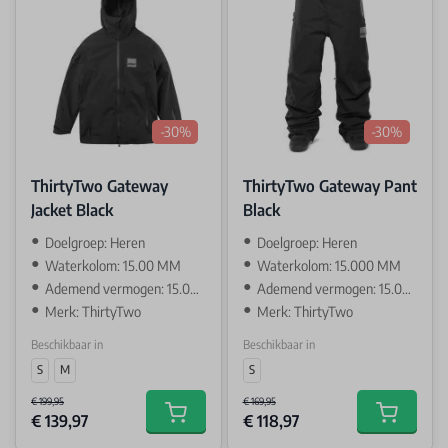
-30%
-30%
ThirtyTwo Gateway
ThirtyTwo Gateway Pant
Jacket Black
Black
Doelgroep: Heren
Doelgroep: Heren
Waterkolom: 15.00 MM
Waterkolom: 15.000 MM
Ademend vermogen: 15.00 GR
Ademend vermogen: 15.000 GR
Merk: ThirtyTwo
Merk: ThirtyTwo
Beschikbaar in
Beschikbaar in
S
M
S
€ 199,95
€ 169,95
€ 139,97
€ 118,97
Add to cart
Add to car