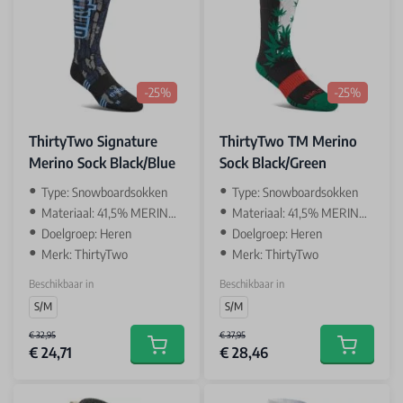
-25%
-25%
ThirtyTwo Signature
ThirtyTwo TM Merino
Merino Sock Black/Blue
Sock Black/Green
Type: Snowboardsokken
Type: Snowboardsokken
Materiaal: 41,5% MERINO / 41,5% ACRYL / 15% NYLON / 2% SPANDEXS
Materiaal: 41,5% MERINO / 41,5% ACRYL / 15% NYLON / 2% SPANDEXS
Doelgroep: Heren
Doelgroep: Heren
Merk: ThirtyTwo
Merk: ThirtyTwo
Beschikbaar in
Beschikbaar in
S/M
S/M
€ 32,95
€ 37,95
€ 24,71
€ 28,46
Add to cart
Add to car