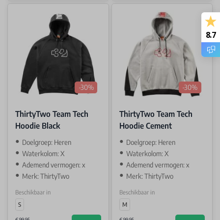
8.7
-30%
-30%
ThirtyTwo Team Tech
ThirtyTwo Team Tech
Hoodie Black
Hoodie Cement
Doelgroep: Heren
Doelgroep: Heren
Waterkolom: X
Waterkolom: X
Ademend vermogen: x
Ademend vermogen: x
Merk: ThirtyTwo
Merk: ThirtyTwo
Beschikbaar in
Beschikbaar in
S
M
€ 99,95
€ 99,95