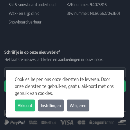
Ski & snowboard onderhoud
KVK nummer: 94075816
Wax- en slijp clinic
Btw nummer: NL866627042B01
Snowboard verhuur
Schrijf je in op onze nieuwsbrief
Het laatste nieuws, artikelen en aanbiedingen in jouw inbox.
Email Address
Cookies helpen ons onze diensten te leveren. Door
onze diensten te gebruiken, gaat u akkoord met ons
Abonneren
gebruik van cookies.
Akkoord
Instellingen
Weigeren