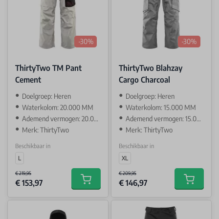
-30%
-30%
ThirtyTwo TM Pant
ThirtyTwo Blahzay
Cement
Cargo Charcoal
Doelgroep: Heren
Doelgroep: Heren
Waterkolom: 20.000 MM
Waterkolom: 15.000 MM
Ademend vermogen: 20.000 GR
Ademend vermogen: 15.000 GR
Merk: ThirtyTwo
Merk: ThirtyTwo
Beschikbaar in
Beschikbaar in
L
XL
€ 219,95
€ 209,95
€ 153,97
€ 146,97
Add to cart
Add to car