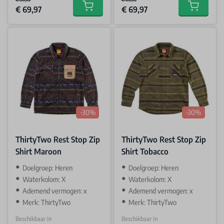
€ 69,97
€ 69,97
Add to cart
Add to car
-30%
-30%
ThirtyTwo Rest Stop Zip
ThirtyTwo Rest Stop Zip
Shirt Maroon
Shirt Tobacco
Doelgroep: Heren
Doelgroep: Heren
Waterkolom: X
Waterkolom: X
Ademend vermogen: x
Ademend vermogen: x
Merk: ThirtyTwo
Merk: ThirtyTwo
Beschikbaar in
Beschikbaar in