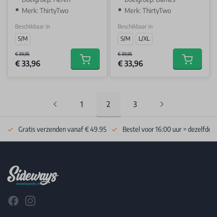
Merk: ThirtyTwo
Merk: ThirtyTwo
Beschikbaar in
Beschikbaar in
S/M
S/M
L/XL
€ 39,95
€ 39,95
€ 33,96
€ 33,96
Add to cart
Add to car
1
2
3
Pagina
You're currently reading page
Pagina
Gratis verzenden vanaf € 49.95
Bestel voor 16:00 uur = dezelfde 
Footer
Facebook
Instagram