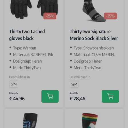
-25%
-25%
ThirtyTwo Lashed
ThirtyTwo Signature
gloves black
Merino Sock Black Silver
Type: Wanten
Type: Snowboardsokken
Materiaal: 32 REPEL 15k
Materiaal: 41,5% MERINO / 41,5% ACRYL / 15% NYLON / 2% SPANDEXS
Doelgroep: Heren
Doelgroep: Heren
Merk: ThirtyTwo
Merk: ThirtyTwo
Beschikbaar in
Beschikbaar in
S/M
S/M
€ 59,95
€ 37,95
€ 44,96
€ 28,46
Add to cart
Add to car