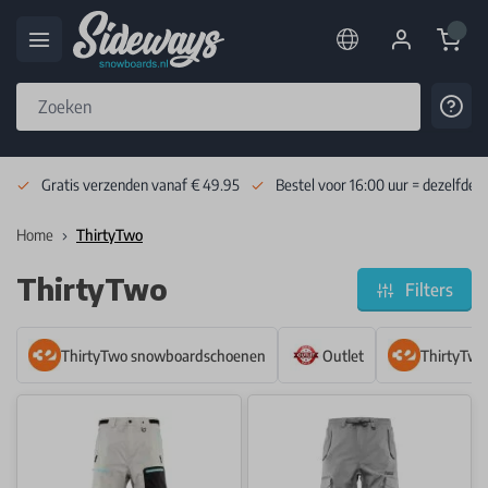
Cart
Cont
Skip to Content
Gratis verzenden vanaf € 49.95
Bestel voor 16:00 uur = dezelfde 
Home
ThirtyTwo
ThirtyTwo
Filters
ThirtyTwo snowboardschoenen
Outlet
ThirtyTwo