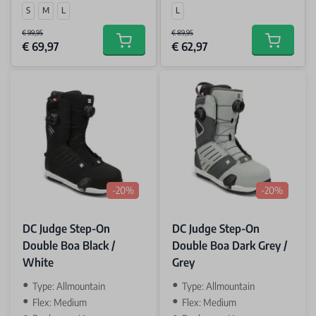
S
M
L
L
€ 99,95
€ 89,95
€ 69,97
€ 62,97
Add to cart
Add to car
-20%
-20%
DC Judge Step-On
DC Judge Step-On
Double Boa Black /
Double Boa Dark Grey /
White
Grey
Type: Allmountain
Type: Allmountain
Flex: Medium
Flex: Medium