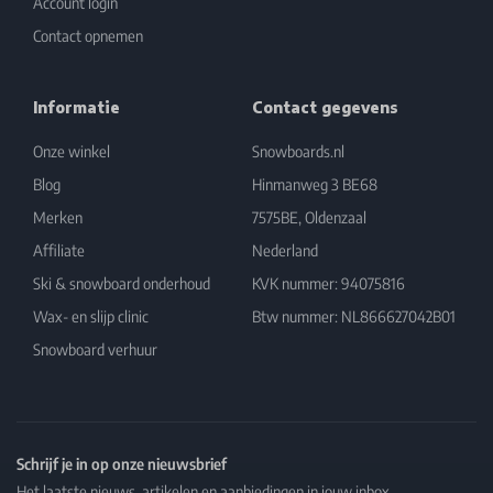
Account login
Contact opnemen
Informatie
Contact gegevens
Onze winkel
Snowboards.nl
Blog
Hinmanweg 3 BE68
Merken
7575BE, Oldenzaal
Affiliate
Nederland
Ski & snowboard onderhoud
KVK nummer: 94075816
Wax- en slijp clinic
Btw nummer: NL866627042B01
Snowboard verhuur
Schrijf je in op onze nieuwsbrief
Het laatste nieuws, artikelen en aanbiedingen in jouw inbox.