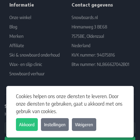
Informatie
Contact gegevens
Onze winkel
Snowboards.nl
Blog
Hinmanweg 3 BE68
Merken
7575BE, Oldenzaal
Affiliate
Nederland
Ski & snowboard onderhoud
KVK nummer: 94075816
Wax- en slijp clinic
Btw nummer: NL866627042B01
Snowboard verhuur
Cookies helpen ons onze diensten te leveren. Door
onze diensten te gebruiken, gaat u akkoord met ons
Schrijf je in op onze nieuwsbrief
gebruik van cookies.
Het laatste nieuws, artikelen en aanbiedingen in jouw inbox.
Akkoord
Instellingen
Weigeren
Email Address