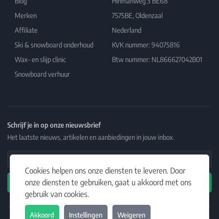
Blog
Hinmanweg 3 BE68
Merken
7575BE, Oldenzaal
Affiliate
Nederland
Ski & snowboard onderhoud
KVK nummer: 94075816
Wax- en slijp clinic
Btw nummer: NL866627042B01
Snowboard verhuur
Schrijf je in op onze nieuwsbrief
Het laatste nieuws, artikelen en aanbiedingen in jouw inbox.
Email Address
Cookies helpen ons onze diensten te leveren. Door
onze diensten te gebruiken, gaat u akkoord met ons
Abonneren
gebruik van cookies.
Akkoord
Instellingen
Weigeren