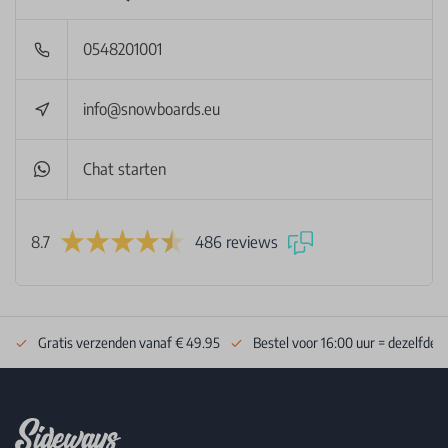
0548201001
info@snowboards.eu
Chat starten
8.7
486 reviews
Gratis verzenden vanaf € 49.95
Bestel voor 16:00 uur = dezelfde 
Footer