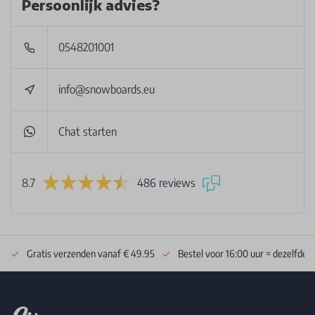
Persoonlijk advies?
0548201001
info@snowboards.eu
Chat starten
8.7
486 reviews
Gratis verzenden vanaf € 49.95
Bestel voor 16:00 uur = dezelfde 
Footer