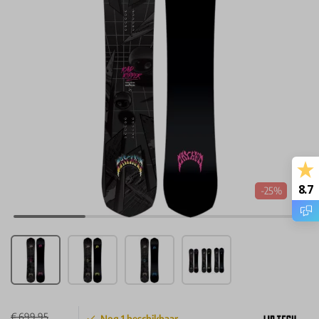
8.7
-25%
€ 699,95
Nog
1
beschikbaar