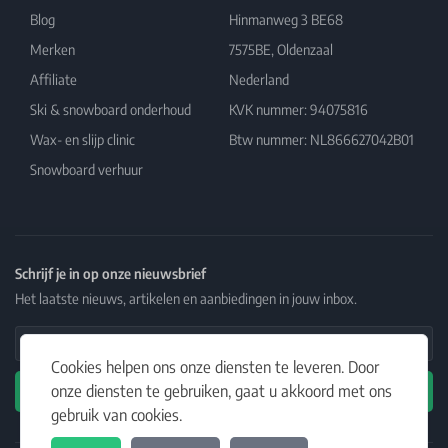
Blog
Hinmanweg 3 BE68
Merken
7575BE, Oldenzaal
Affiliate
Nederland
Ski & snowboard onderhoud
KVK nummer: 94075816
Wax- en slijp clinic
Btw nummer: NL866627042B01
Snowboard verhuur
Schrijf je in op onze nieuwsbrief
Het laatste nieuws, artikelen en aanbiedingen in jouw inbox.
Email Address
Cookies helpen ons onze diensten te leveren. Door
onze diensten te gebruiken, gaat u akkoord met ons
Abonneren
gebruik van cookies.