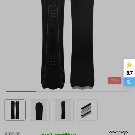
8.7
-20%
€ 399,95
Nog
31
beschikbaar