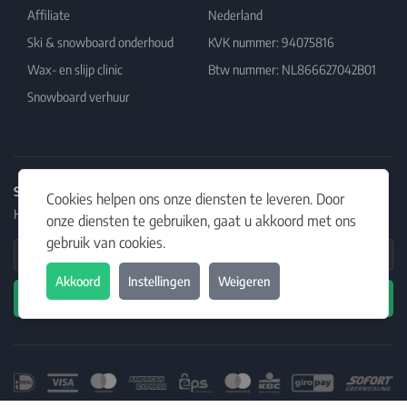
Affiliate
Nederland
Ski & snowboard onderhoud
KVK nummer: 94075816
Wax- en slijp clinic
Btw nummer: NL866627042B01
Snowboard verhuur
Schrijf je in op onze nieuwsbrief
Cookies helpen ons onze diensten te leveren. Door
Het laatste nieuws, artikelen en aanbiedingen in jouw inbox.
onze diensten te gebruiken, gaat u akkoord met ons
gebruik van cookies.
Email Address
Akkoord
Instellingen
Weigeren
Abonneren