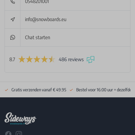
0548201001
info@snowboards.eu
Chat starten
8.7
486 reviews
Gratis verzenden vanaf € 49.95
Bestel voor 16:00 uur = dezelfde 
Footer
Facebook
Instagram