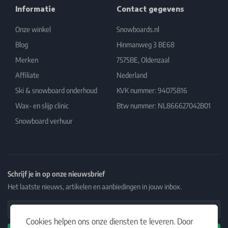
Informatie
Contact gegevens
Onze winkel
Snowboards.nl
Blog
Hinmanweg 3 BE68
Merken
7575BE, Oldenzaal
Affiliate
Nederland
Ski & snowboard onderhoud
KVK nummer: 94075816
Wax- en slijp clinic
Btw nummer: NL866627042B01
Snowboard verhuur
Schrijf je in op onze nieuwsbrief
Het laatste nieuws, artikelen en aanbiedingen in jouw inbox.
Email Address
Cookies helpen ons onze diensten te leveren. Door