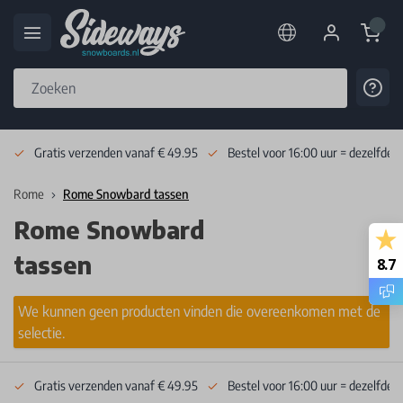
Cart
Cont
Skip to Content
Gratis verzenden vanaf € 49.95
Bestel voor 16:00 uur = dezelfde 
Rome
Rome Snowbard tassen
Rome Snowbard
tassen
8.7
We kunnen geen producten vinden die overeenkomen met de
selectie.
Gratis verzenden vanaf € 49.95
Bestel voor 16:00 uur = dezelfde 