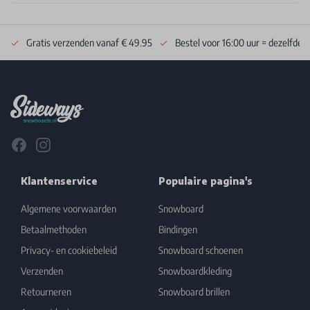
Gratis verzenden vanaf € 49.95
Bestel voor 16:00 uur = dezelfde 
Footer
Facebook
Instagram
Klantenservice
Populaire pagina's
Algemene voorwaarden
Snowboard
Betaalmethoden
Bindingen
Privacy- en cookiebeleid
Snowboard schoenen
Verzenden
Snowboardkleding
Retourneren
Snowboard brillen