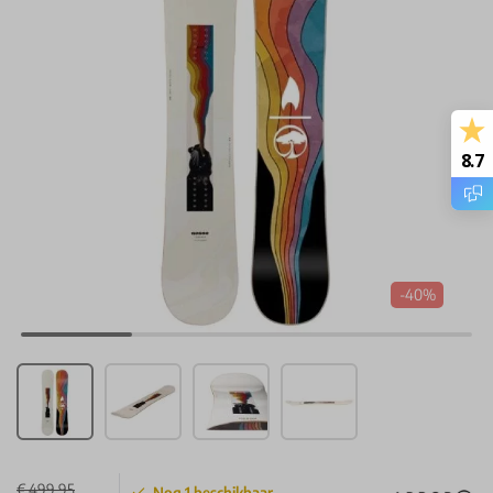
8.7
-40%
€ 499,95
Nog
1
beschikbaar