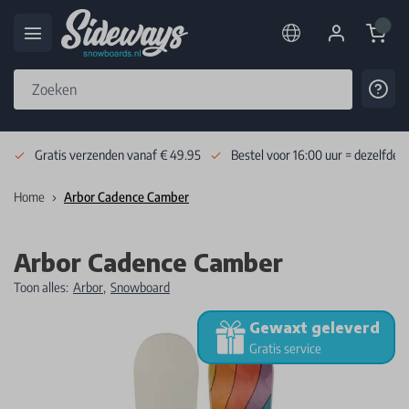
Cart
Cont
Skip to Content
Gratis verzenden vanaf € 49.95
Bestel voor 16:00 uur = dezelfde 
Home
Arbor Cadence Camber
Arbor Cadence Camber
Toon alles:
Arbor
,
Snowboard
Gewaxt geleverd
Gratis service