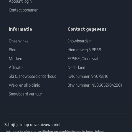
Account login
Contact opnemen
Informatie
Contact gegevens
Onze winkel
Snowboards.nl
Blog
Hinmanweg 3 BE68
Merken
7575BE, Oldenzaal
Affiliate
Nederland
Ski & snowboard onderhoud
KVK nummer: 94075816
Wax- en slijp clinic
Btw nummer: NL866627042B01
Snowboard verhuur
Schrijf je in op onze nieuwsbrief
Het laatste nieuws, artikelen en aanbiedingen in jouw inbox.