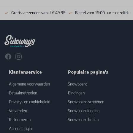
Gratis verzenden vanaf € 49.95
Bestel voor 16:00 uur = dezelfde 
Footer
Facebook
Instagram
Klantenservice
Populaire pagina's
Algemene voorwaarden
Snowboard
Betaalmethoden
Bindingen
Privacy- en cookiebeleid
Snowboard schoenen
Verzenden
Snowboardkleding
Retourneren
Snowboard brillen
Account login