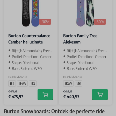
-30%
-30%
Burton Counterbalance
Burton Family Tree
Camber hallucinate
Alekesam
Rijstijl: Allmountain / Freetsyle
Rijstijl: Allmountain / Freeride
Profiel: Directional Camber
Profiel: Directional Camber
Shape: Directional
Shape: Directional
Base: Sintered WFO
Base: Sintered WFO
Beschikbaar in
Beschikbaar in
154
154W
162
152W
156
€ 679,95
€ 629,95
€ 475,97
€ 440,97
Add to cart
Add to car
Burton Snowboards: Ontdek de perfecte ride