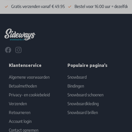
Gratis verzenden vanaf € 49.95
Bestel voor 16:00 uur = dezelfde 
Footer
Facebook
Instagram
Klantenservice
Populaire pagina's
Algemene voorwaarden
Snowboard
Betaalmethoden
Bindingen
Privacy- en cookiebeleid
Snowboard schoenen
Verzenden
Snowboardkleding
Retourneren
Snowboard brillen
Account login
Contact opnemen