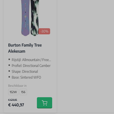
-30%
Burton Family Tree
Alekesam
Rijstijl: Allmountain / Freeride
Profiel: Directional Camber
Shape: Directional
Base: Sintered WFO
Beschikbaar in
152W
156
€ 629,95
€ 440,97
Add to cart