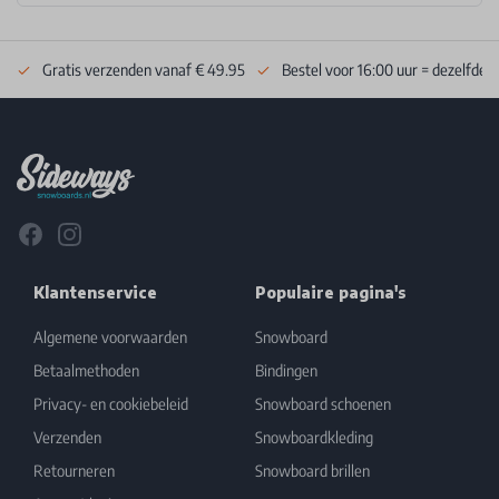
Gratis verzenden vanaf € 49.95
Bestel voor 16:00 uur = dezelfde 
Footer
Facebook
Instagram
Klantenservice
Populaire pagina's
Algemene voorwaarden
Snowboard
Betaalmethoden
Bindingen
Privacy- en cookiebeleid
Snowboard schoenen
Verzenden
Snowboardkleding
Retourneren
Snowboard brillen