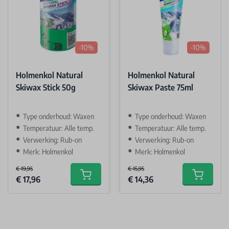
-10%
-10%
Holmenkol Natural
Holmenkol Natural
Skiwax Stick 50g
Skiwax Paste 75ml
Type onderhoud: Waxen
Type onderhoud: Waxen
Temperatuur: Alle temp.
Temperatuur: Alle temp.
Verwerking: Rub-on
Verwerking: Rub-on
Merk: Holmenkol
Merk: Holmenkol
€ 19,95
€ 15,95
Special Price
Special Price
€ 17,96
€ 14,36
Add to cart
Add to car