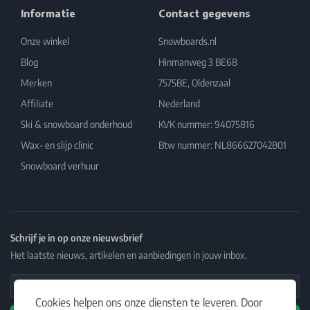
Informatie
Contact gegevens
Onze winkel
Snowboards.nl
Blog
Hinmanweg 3 BE68
Merken
7575BE, Oldenzaal
Affiliate
Nederland
Ski & snowboard onderhoud
KVK nummer: 94075816
Wax- en slijp clinic
Btw nummer: NL866627042B01
Snowboard verhuur
Schrijf je in op onze nieuwsbrief
Het laatste nieuws, artikelen en aanbiedingen in jouw inbox.
Email Address
Cookies helpen ons onze diensten te leveren. Door