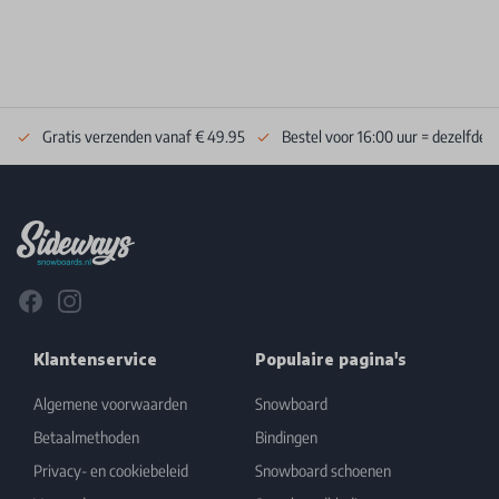
Gratis verzenden vanaf € 49.95
Bestel voor 16:00 uur = dezelfde 
Footer
Facebook
Instagram
Klantenservice
Populaire pagina's
Algemene voorwaarden
Snowboard
Betaalmethoden
Bindingen
Privacy- en cookiebeleid
Snowboard schoenen