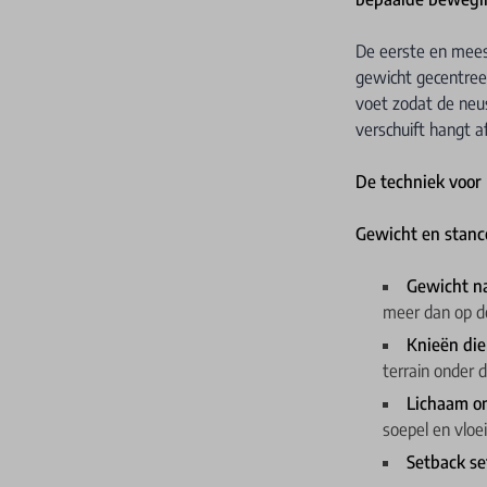
De eerste en meest
gewicht gecentreer
voet zodat de neus
verschuift hangt 
De techniek voor 
Gewicht en stanc
Gewicht na
meer dan op d
Knieën di
terrain onder 
Lichaam o
soepel en vloe
Setback s