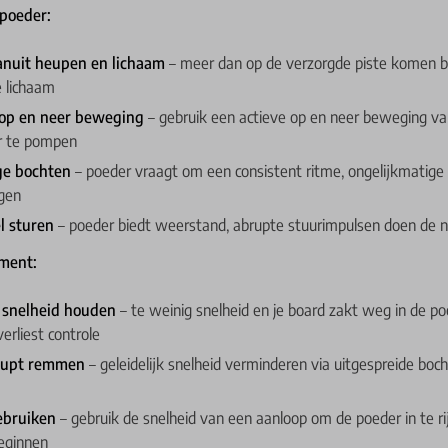
 poeder:
anuit heupen en lichaam
– meer dan op de verzorgde piste komen b
e lichaam
 op en neer beweging
– gebruik een actieve op en neer beweging va
r te pompen
ge bochten
– poeder vraagt om een consistent ritme, ongelijkmatige
ogen
el sturen
– poeder biedt weerstand, abrupte stuurimpulsen doen de 
ment:
 snelheid houden
– te weinig snelheid en je board zakt weg in de po
verliest controle
brupt remmen
– geleidelijk snelheid verminderen via uitgespreide boch
ebruiken
– gebruik de snelheid van een aanloop om de poeder in te ri
eginnen