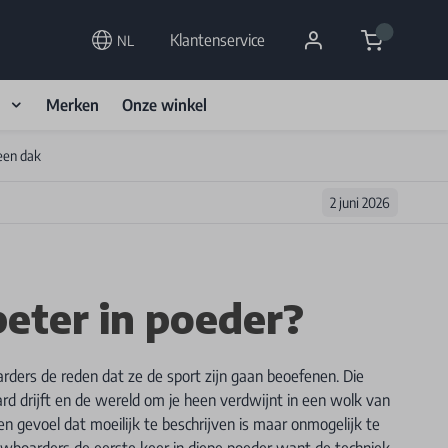
Cart
Klantenservice
NL
d
Merken
Onze winkel
een dak
2 juni 2026
 beter in poeder?
arders de reden dat ze de sport zijn gaan beoefenen. Die
ard drijft en de wereld om je heen verdwijnt in een wolk van
en gevoel dat moeilijk te beschrijven is maar onmogelijk te
owboarders de eerste keer in diepe poeder want de techniek