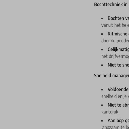
Bochttechniek in
Bochten v
vanuit het hel
Ritmische
door de poede
Gelijkmati
het drijfverm
Niet te sn
Snelheid manage
Voldoende
snelheid en je 
Niet te a
kantdruk
Aanloop g
langzaam te b