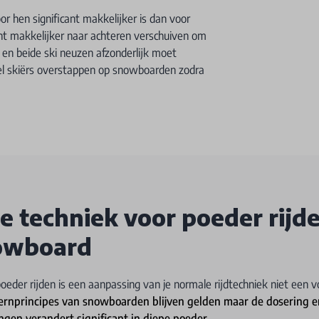
r hen significant makkelijker is dan voor
cht makkelijker naar achteren verschuiven om
en beide ski neuzen afzonderlijk moet
l skiërs overstappen op snowboarden zodra
te techniek voor poeder rijd
owboard
oeder rijden is een aanpassing van je normale rijdtechniek niet een v
ernprincipes van snowboarden blijven gelden maar de dosering 
gen verandert significant in diepe poeder.