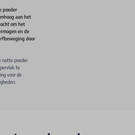
e poeder
, omhoog aan het
bocht om het
vermogen en de
 surfbeweging door
re natte poeder
ppervlak te
ing voor de
igheden.