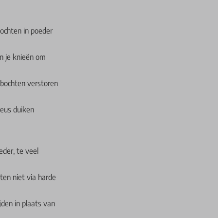
ochten in poeder
n je knieën om
 bochten verstoren
neus duiken
eder, te veel
ten niet via harde
jden in plaats van