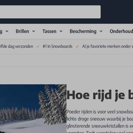
ng
Brillen
Tassen
Bescherming
Onderhou
elfde dag verzonden
#1 In Snowboards
Al je favoriete merken onder 
Hoe rijd je
Poeder rijden is voor veel snowbo
lichte droge sneeuw waarbij je bo
glinsterende sneeuwkristallen is e
vergeten. Toch worstelen veel sn