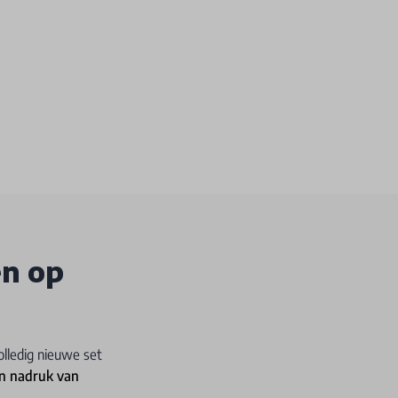
en op
olledig nieuwe set
en nadruk van