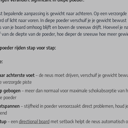
 bepalende aanpassing is gewicht naar achteren. Op een verzorgde pi
d of licht naar voren. In diepe poeder verschuif je je gewicht bewust 
 van je board omhoog blijft en boven de sneeuw drijft. Hoeveel je n
af van de diepte van de poeder, hoe dieper de sneeuw hoe meer gewic
poeder rijden stap voor stap:
e:
ar achterste voet
– de neus moet drijven, verschuif je gewicht bew
e verzorgde piste
ep gebogen
– meer dan normaal voor maximale schokabsorptie van he
de poeder
ntspannen
– stijfheid in poeder veroorzaakt direct problemen, houd j
iend
etup
– een
directional board
met setback helpt de neus automatisch 